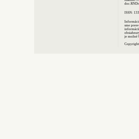
doc.RNDr.
ISSN: 13
Informáci
sme presv
informác
obsiahnut
je možné 
Copyrigh