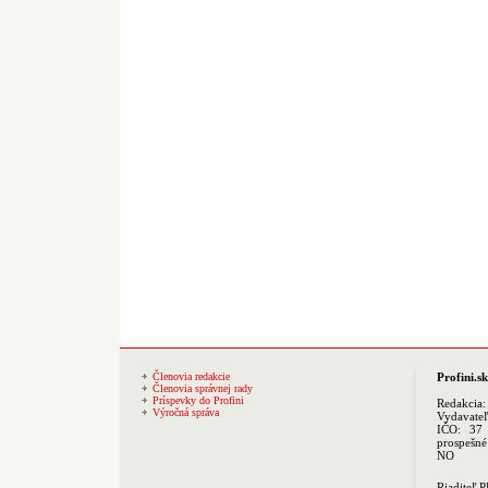
Členovia redakcie
Profini.sk
Členovia správnej rady
Príspevky do Profini
Redakcia
Výročná správa
Vydavate
IČO: 37 
prospešné
NO
Riaditeľ 