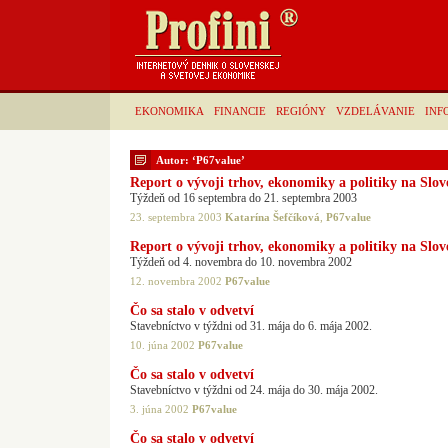
EKONOMIKA
FINANCIE
REGIÓNY
VZDELÁVANIE
INF
Autor: ‘P67value’
Report o vývoji trhov, ekonomiky a politiky na Slo
Týždeň od 16 septembra do 21. septembra 2003
23. septembra 2003
Katarína Šefčíková
,
P67value
Report o vývoji trhov, ekonomiky a politiky na Slo
Týždeň od 4. novembra do 10. novembra 2002
12. novembra 2002
P67value
Čo sa stalo v odvetví
Stavebníctvo v týždni od 31. mája do 6. mája 2002.
10. júna 2002
P67value
Čo sa stalo v odvetví
Stavebníctvo v týždni od 24. mája do 30. mája 2002.
3. júna 2002
P67value
Čo sa stalo v odvetví