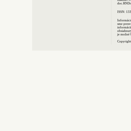
doc.RNDr.
ISSN: 13
Informáci
sme presv
informác
obsiahnut
je možné 
Copyrigh