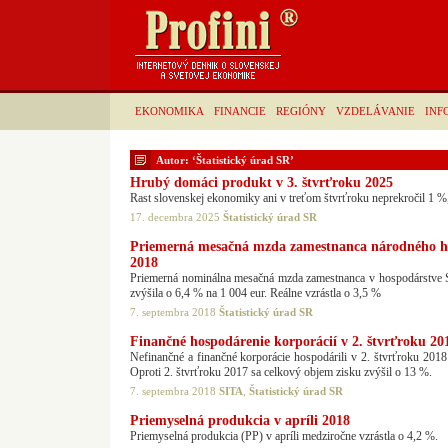
EKONOMIKA
FINANCIE
REGIÓNY
VZDELÁVANIE
INF
Autor: ‘Štatistický úrad SR’
Hrubý domáci produkt v 3. štvrťroku 2025
Rast slovenskej ekonomiky ani v treťom štvrťroku neprekročil 1 
17. decembra 2025
Štatistický úrad SR
Priemerná mesačná mzda zamestnanca národného ho
2018
Priemerná nominálna mesačná mzda zamestnanca v hospodárstve S
zvýšila o 6,4 % na 1 004 eur. Reálne vzrástla o 3,5 %
7. septembra 2018
Štatistický úrad SR
Finančné hospodárenie korporácií v 2. štvrťroku 20
Nefinančné a finančné korporácie hospodárili v 2. štvrťroku 2018
Oproti 2. štvrťroku 2017 sa celkový objem zisku zvýšil o 13 %.
7. septembra 2018
SITA
,
Štatistický úrad SR
Priemyselná produkcia v apríli 2018
Priemyselná produkcia (PP) v apríli medziročne vzrástla o 4,2 %.