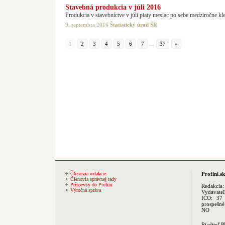
Stavebná produkcia v júli 2016
Produkcia v stavebníctve v júli piaty mesiac po sebe medziročne kle
9. septembra 2016
Štatistický úrad SR
1
2
3
4
5
6
7
...
37
»
Členovia redakcie
Profini.sk
Členovia správnej rady
Príspevky do Profini
Redakcia
Výročná správa
Vydavate
IČO: 37 
prospešné
NO
Riaditeľ 