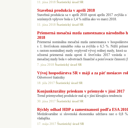
11. júna 2018
Štatistický úrad SR
Stavebná produkcia v apríli 2018
Stavebná produkcia sa v apríli 2018 oproti aprílu 2017 zvýšila o
sezónnych vplyvov bola o 1,4 % nižšia ako vo marci 2018.
11. júna 2018
Štatistický úrad SR
Priemerná mesačná mzda zamestnanca národného ho
2018
Priemerná nominálna mesačná mzda zamestnanca v hospodárstve
s 1. štvrťrokom minulého roka sa zvýšila o 6,5 %. Nižší príras
s rastom nominálnej mzdy ovplyvnil vývoj reálnej mzdy, ktorá s
očistená priemerná mzda oproti 4. štvrťroku 2017 vzrástla o
mesačnej mzdy bola v odvetviach finančné a poisťovacie činnosti 
7. júna 2018
Štatistický úrad SR
Vývoj hospodárstva SR v máji a za päť mesiacov ro
Odvetvové štatistiky
18. júla 2017
Štatistický úrad SR
Konjunkturálny prieskum v priemysle v júni 2017
Trend priemyselnej produkcie mal aj v júni klesajúcu tendenciu
30. júna 2017
Štatistický úrad SR
Rýchly odhad HDP a zamestnanosti podľa ESA 2010 
Medzikvartálne si slovenská ekonomika udržiava rast o 0,8 %
vlaňajška.
17. mája 2017
Štatistický úrad SR