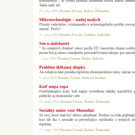
konkurenciu – to všetko prinášal rozdielom dvoch hlasov zamiet
Takže opäť nič.
24. júna 2004
Domino Fórum
,
Robert Žitňanský
Mikrotechnológie – nádej malých
Priority vedeckého, výskumného a technologického profilu rozvoja
zmeniť. Prečo?
11. júna 2004
Domino Fórum
,
Ladislav Andrášik
Sen o súdržnosti
“ Za ostatných dvadsať rokov prešla EÚ viacerými vlnami rozšír
javom bol aj nárast centrálneho prerozdeľovania zdrojov pre zaostá
7. júna 2004
Domino Fórum
,
Dušan Sloboda
Problém šklbanej sliepky
Ak redukcia daní pomáha lepšiemu ekonomickému rastu, najviac na
5. júna 2004
Domino Fórum
,
Richard Teather
Keď stúpa ropa
Predchádzajúce krízy boli najmä výsledkom taktiky najväčších p
politické aj ekonomické ciele
24. mája 2004
Domino Fórum
,
Robert Žitňanský
Sociálny zmier vzor Mussolini
Sú veci, ktoré mali byť dávno zabudnuté. Dodnes sa však prijímajú
hoci ide iba o neustále sa prevteľujúce myšlienky z temných obd
tripartita.
17. mája 2004
Domino Fórum
,
Robert Žitňanský