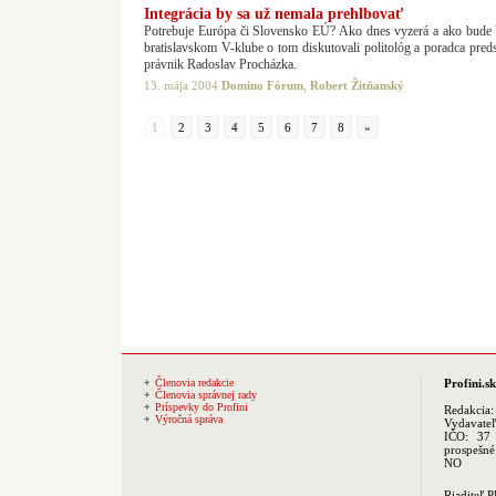
Integrácia by sa už nemala prehlbovať
Potrebuje Európa či Slovensko EÚ? Ako dnes vyzerá a ako bude
bratislavskom V-klube o tom diskutovali politológ a poradca pr
právnik Radoslav Procházka.
13. mája 2004
Domino Fórum
,
Robert Žitňanský
1
2
3
4
5
6
7
8
»
Členovia redakcie
Profini.sk
Členovia správnej rady
Príspevky do Profini
Redakcia
Výročná správa
Vydavate
IČO: 37 
prospešné
NO
Riaditeľ 