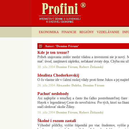
EKONOMIKA
FINANCIE
REGIÓNY
VZDELÁVANIE
INF
Autor: ‘Domino Fórum’
Kde je ten trezor?
Príbeh utajovania zmlúv medzi vládou a investormi nie je nový.
mať: úvod, zaujímavú zápletku, nečakané zvraty deja. Chýba mu už 
30. júla 2004
Domino Fórum
,
Robert Žitňanský
Idealista Chodorkovskij
O čo vlastne ide v ťažení ruskej vlády proti firme Jukos a jej majit
26. júla 2004
Alexander Duleba
,
Domino Fórum
Pachuť neslobody
Asi najlepšie o tenučkej a často iba ťažko postrehnuteľnej čiare
Hayek v legendárnej Ceste do nevoľníctva. Pre tých, ktorí na čítani
stačí sledovať okolie Žiliny.
16. júla 2004
Domino Fórum
,
Robert Žitňanský
Školné i rozum zastali
Výhodné pôžičky, vyššie štipendiá pre viac študentov, vyššie pl