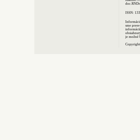
doc.RNDr.
ISSN: 13
Informáci
sme presv
informác
obsiahnut
je možné 
Copyrigh