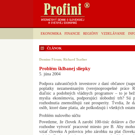
EKONOMIKA
FINANCIE
REGIÓNY
VZDELÁVANIE
INF
ČLÁNOK
Domino Fórum
,
Richard Teather
Problém šklbanej sliepky
5. júna 2004
Podpora zahraničných investorov z daní občanov (napr
poplatky nezamestnaným (verejnoprospešné práce R
diaľnic a podobných vládnych programov – to je bež
myslia ekonómovia, podporujúci slobodný trh? Sú pr
rozhodnutia znemožňujú rast prosperity. Tvrdia, že d
osôb, ktoré dane platia, ale poškodzujú i všetkých ostat
Problém nulového súčtu
Povedzme, že človek A zarobí 100-tisíc dolárov a člo
rozhodne vytvoriť pracovné miesto pre B. Aby mohol
vziať človeku A polovicu jeho zárobku na plat človeka