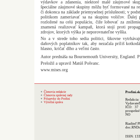
výdavkov a zdanenia, niektoré malé záujmové skup
špeciálne záujmové skupiny môžu byť formované na re
či dokonca na základe priemyselnej príslušnosti; v pod
politikom zameriavať sa na skupinu voličov. Ďalej p
rozložené na celú populáciu, čiže lobovať za zníženi
znamená realizovať kampaň, ktorá stojí proti propa
zdrojov, ktorých výška je neporovnateľne vyššia.
No a v strede toho sedia politici, šikovne vytrháva
daňových poplatníkov tak, aby nezačala príliš kotko
hlasno, kričať dlho a veľmi často.
Autor prednáša na Bournemouth University, England. P
Preložil a upravil Matúš Pošvanc.
www.mises.org
Členovia redakcie
Profini.sk
Členovia správnej rady
Príspevky do Profini
Redakcia
Výročná správa
Vydavate
IČO: 37 
prospešné
NO
Riaditeľ 
doc.RNDr.
ISSN: 13