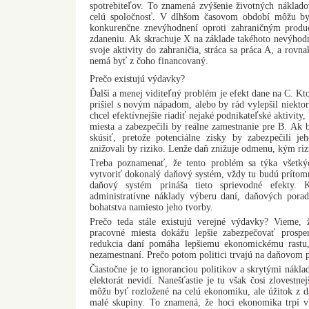
spotrebiteľov. To znamená zvýšenie životných náklado
celú spoločnosť. V dlhšom časovom období môžu by
konkurenčne znevýhodnení oproti zahraničným produc
zdaneniu. Ak skrachuje X na základe takéhoto nevýhodn
svoje aktivity do zahraničia, stráca sa práca A, a rov
nemá byť z čoho financovaný.
Prečo existujú výdavky?
Ďalší a menej viditeľný problém je efekt dane na C. Kto
prišiel s novým nápadom, alebo by rád vylepšil niektor
chcel efektívnejšie riadiť nejaké podnikateľské aktivity,
miesta a zabezpečili by reálne zamestnanie pre B. Ak 
skúsiť, pretože potenciálne zisky by zabezpečili j
znižovali by riziko. Lenže daň znižuje odmenu, kým rizi
Treba poznamenať, že tento problém sa týka všetkýc
vytvoriť dokonalý daňový systém, vždy tu budú prítomné
daňový systém prináša tieto sprievodné efekty. 
administratívne náklady výberu daní, daňových poradc
bohatstva namiesto jeho tvorby.
Prečo teda stále existujú verejné výdavky? Vieme, 
pracovné miesta dokážu lepšie zabezpečovať prospe
redukcia daní pomáha lepšiemu ekonomickému rastu,
nezamestnaní. Prečo potom politici trvajú na daňovom 
Čiastočne je to ignoranciou politikov a skrytými náklad
elektorát nevidí. Nanešťastie je tu však čosi zlovestne
môžu byť rozložené na celú ekonomiku, ale úžitok z 
malé skupiny. To znamená, že hoci ekonomika trpí 