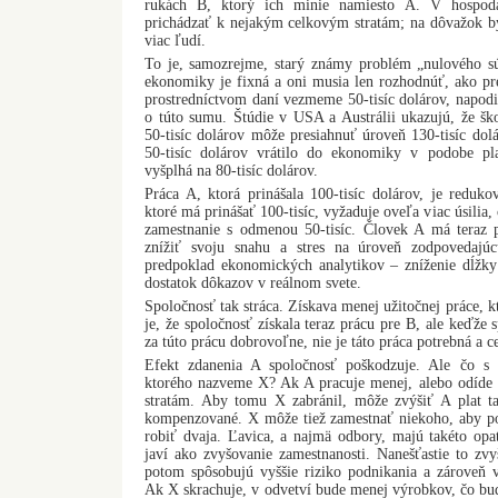
rukách B, ktorý ich minie namiesto A. V hospodá
prichádzať k nejakým celkovým stratám; na dôvažok 
viac ľudí.
To je, samozrejme, starý známy problém „nulového súč
ekonomiky je fixná a oni musia len rozhodnúť, ako p
prostredníctvom daní vezmeme 50-tisíc dolárov, napod
o túto sumu. Štúdie v USA a Austrálii ukazujú, že š
50-tisíc dolárov môže presiahnuť úroveň 130-tisíc dol
50-tisíc dolárov vrátilo do ekonomiky v podobe pl
vyšplhá na 80-tisíc dolárov.
Práca A, ktorá prinášala 100-tisíc dolárov, je reduk
ktoré má prinášať 100-tisíc, vyžaduje oveľa viac úsilia,
zamestnanie s odmenou 50-tisíc. Človek A má teraz 
znížiť svoju snahu a stres na úroveň zodpovedajú
predpoklad ekonomických analytikov – zníženie dĺžk
dostatok dôkazov v reálnom svete.
Spoločnosť tak stráca. Získava menej užitočnej práce, 
je, že spoločnosť získala teraz prácu pre B, ale keďže 
za túto prácu dobrovoľne, nie je táto práca potrebná a c
Efekt zdanenia A spoločnosť poškodzuje. Ale čo s
ktorého nazveme X? Ak A pracuje menej, alebo odíde n
stratám. Aby tomu X zabránil, môže zvýšiť A plat ta
kompenzované. X môže tiež zamestnať niekoho, aby p
robiť dvaja. Ľavica, a najmä odbory, majú takéto opat
javí ako zvyšovanie zamestnanosti. Nanešťastie to zv
potom spôsobujú vyššie riziko podnikania a zároveň 
Ak X skrachuje, v odvetví bude menej výrobkov, čo bu