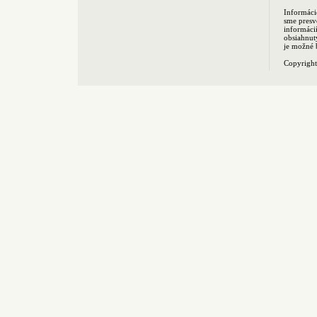
Informáci
sme presv
informác
obsiahnut
je možné 
Copyrigh