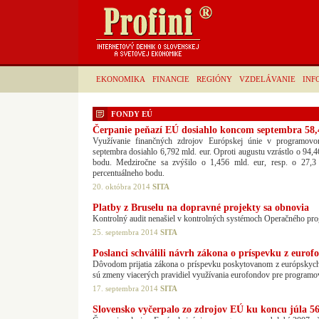
EKONOMIKA
FINANCIE
REGIÓNY
VZDELÁVANIE
INF
FONDY EÚ
Čerpanie peňazí EÚ dosiahlo koncom septembra 58
Využívanie finančných zdrojov Európskej únie v programo
septembra dosiahlo 6,792 mld. eur. Oproti augustu vzrástlo o 94,46
bodu. Medziročne sa zvýšilo o 1,456 mld. eur, resp. o 27,3
percentuálneho bodu.
20. októbra 2014
SITA
Platby z Bruselu na dopravné projekty sa obnovia
Kontrolný audit nenašiel v kontrolných systémoch Operačného pr
25. septembra 2014
SITA
Poslanci schválili návrh zákona o príspevku z eurof
Dôvodom prijatia zákona o príspevku poskytovanom z európskych 
sú zmeny viacerých pravidiel využívania eurofondov pre programo
17. septembra 2014
SITA
Slovensko vyčerpalo zo zdrojov EÚ ku koncu júla 5