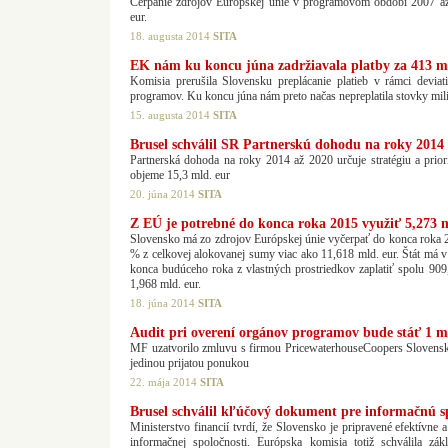
Čerpanie zdrojov Európskej únie v programovom období 2007 až 
eur.
18. augusta 2014
SITA
EK nám ku koncu júna zadržiavala platby za 413 mi
Komisia prerušila Slovensku preplácanie platieb v rámci deviat
programov. Ku koncu júna nám preto načas nepreplatila stovky mil
15. augusta 2014
SITA
Brusel schválil SR Partnerskú dohodu na roky 2014
Partnerská dohoda na roky 2014 až 2020 určuje stratégiu a priori
objeme 15,3 mld. eur
20. júna 2014
SITA
Z EÚ je potrebné do konca roka 2015 využiť 5,273 
Slovensko má zo zdrojov Európskej únie vyčerpať do konca roka 
% z celkovej alokovanej sumy viac ako 11,618 mld. eur. Štát má v
konca budúceho roka z vlastných prostriedkov zaplatiť spolu 909
1,968 mld. eur.
18. júna 2014
SITA
Audit pri overení orgánov programov bude stáť 1 mi
MF uzatvorilo zmluvu s firmou PricewaterhouseCoopers Slovensko, 
jedinou prijatou ponukou
22. mája 2014
SITA
Brusel schválil kľúčový dokument pre informačnú s
Ministerstvo financií tvrdí, že Slovensko je pripravené efektívne
informačnej spoločnosti. Európska komisia totiž schválila zák