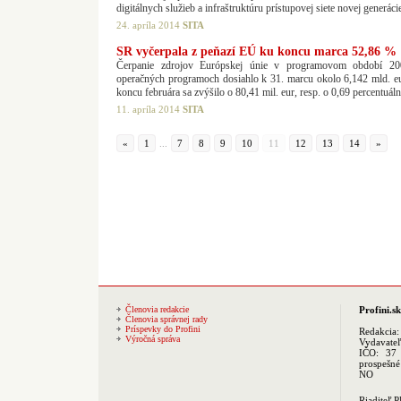
digitálnych služieb a infraštruktúru prístupovej siete novej generác
24. apríla 2014
SITA
SR vyčerpala z peňazí EÚ ku koncu marca 52,86 %
Čerpanie zdrojov Európskej únie v programovom období 20
operačných programoch dosiahlo k 31. marcu okolo 6,142 mld. eu
koncu februára sa zvýšilo o 80,41 mil. eur, resp. o 0,69 percentuál
11. apríla 2014
SITA
«
1
...
7
8
9
10
11
12
13
14
»
Členovia redakcie
Profini.sk
Členovia správnej rady
Príspevky do Profini
Redakcia
Výročná správa
Vydavate
IČO: 37 
prospešné
NO
Riaditeľ 