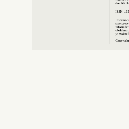
doc.RNDr.
ISSN: 13
Informáci
sme presv
informác
obsiahnut
je možné 
Copyrigh