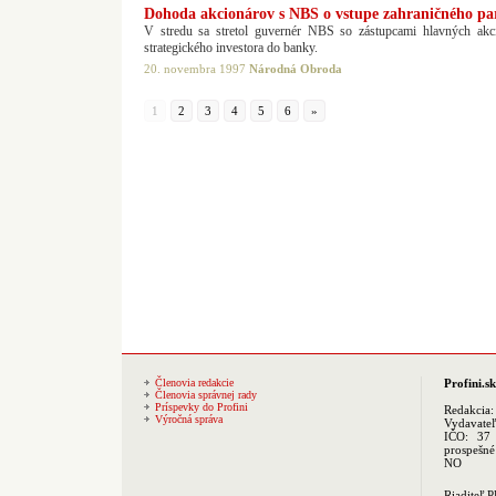
Dohoda akcionárov s NBS o vstupe zahraničného pa
V stredu sa stretol guvernér NBS so zástupcami hlavných akc
strategického investora do banky.
20. novembra 1997
Národná Obroda
1
2
3
4
5
6
»
Členovia redakcie
Profini.sk
Členovia správnej rady
Príspevky do Profini
Redakcia
Výročná správa
Vydavate
IČO: 37 
prospešné
NO
Riaditeľ 