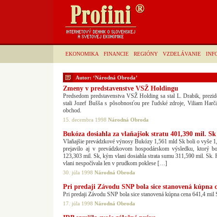
EKONOMIKA
FINANCIE
REGIÓNY
VZDELÁVANIE
INF
Autor: ‘Národná Obroda’
Zmeny v predstavenstve VSŽ Holdingu
Predsedom predstavenstva VSŽ Holding sa stal L. Drabik, prezid
stali Jozef Bušša s pôsobnosťou pre ľudské zdroje, Viliam Harč
obchod.
15. decembra 1998
Národná Obroda
Bukóza dosiahla za vlaňajšok stratu 401,390 mil. Sk
Vlaňajšie prevádzkové výnosy Bukózy 1,561 mld Sk boli o vyše 1,
prejavilo aj v prevádzkovom hospodárskom výsledku, ktorý 
123,303 mil. Sk, kým vlani dosiahla strata sumu 311,590 mil. Sk.
vlani nespočívala len v prudkom poklese […]
30. júla 1998
Národná Obroda
Pri predaji Závodu SNP bola sice stanovená kúpna c
Pri predaji Závodu SNP bola sice stanovená kúpna cena 641,4 mil 
17. júla 1998
Národná Obroda