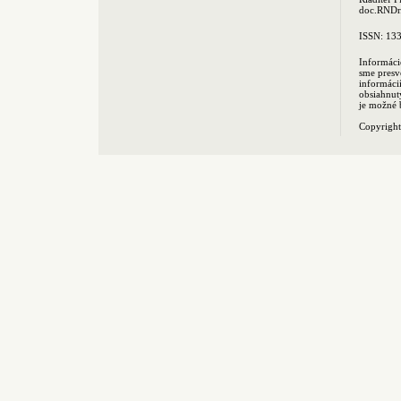
doc.RNDr.
ISSN: 13
Informáci
sme presv
informác
obsiahnut
je možné 
Copyrigh