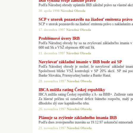
IRB využila svoje záložné právo
Podľa Národnej obrody uplatnila IRB záložné právo na vlastné akc
30. apríla 1998
Národná Obroda
SCP v utorok pozastavilo na žiadosť emitenta práv
SCP v utorok pozastavilo na žiadosť emitenta právo s nakladaním 
17. decembra 1997
Národná Obroda
Problémové úvery IRB
Podľa Národnej obrody by sa na zvyšovaní základného imania 
600 mil Sk a VSŽ objemom 400 mil Sk.
11. decembra 1997
Národná Obroda
Navyšovať základné imanie v IRB bude asi SP
Podľa Národnej obrody je možné, že navyšovať základné iman
Spoločnosti blízke VSŽ kontrolujú v SP 20% akcií. SP má pod
Banke Slovakia, Priemyselnej banke a Banke Haná.
28. novembra 1997
Národná Obroda
IBCA znížila rating Českej republiky
IBCA znížila rating Českej republiky z A- na BBB+. Zníženie ratin
Za hlavné príčinu sú označené deficit štátneho rozpočtu, malý po
dlhodobo zlý stav kapitálového trhu.
26. novembra 1997
Národná Obroda
Plánuje sa zvýšenie základného imania IRB
Podľa dnes zverejneného inzerátu sa 19.12.97 uskutoční mimoriad
21. novembra 1997
Národná Obroda