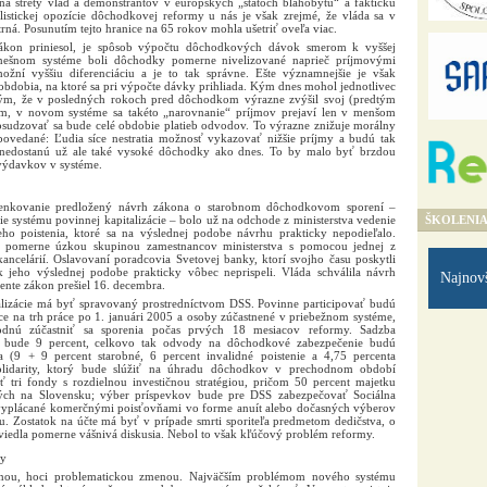
a strety vlád a demonštrantov v európskych „štátoch blahobytu“ a faktickú
istickej opozície dôchodkovej reformy u nás je však zrejmé, že vláda sa v
trná. Posunutím tejto hranice na 65 rokov mohla ušetriť oveľa viac.
kon priniesol, je spôsob výpočtu dôchodkových dávok smerom k vyššej
 dnešnom systéme boli dôchodky pomerne nivelizované naprieč príjmovými
žní vyššiu diferenciáciu a je to tak správne. Ešte významnejšie je však
bdobia, na ktoré sa pri výpočte dávky prihliada. Kým dnes mohol jednotlivec
ým, že v posledných rokoch pred dôchodkom výrazne zvýšil svoj (predtým
em, v novom systéme sa takéto „narovnanie“ príjmov prejaví len v menšom
osudzovať sa bude celé obdobie platieb odvodov. To výrazne znižuje morálny
 povedané: Ľudia síce nestratia možnosť vykazovať nižšie príjmy a budú tak
 nedostanú už ale také vysoké dôchodky ako dnes. To by malo byť brzdou
 výdavkov v systéme.
ienkovanie predložený návrh zákona o starobnom dôchodkovom sporení –
e systému povinnej kapitalizácie – bolo už na odchode z ministerstva vedenie
ŠKOLENI
eho poistenia, ktoré sa na výslednej podobe návrhu prakticky nepodieľalo.
 pomerne úzkou skupinou zamestnancov ministerstva s pomocou jednej z
ancelárií. Oslavovaní poradcovia Svetovej banky, ktorí svojho času poskytli
k jeho výslednej podobe prakticky vôbec neprispeli. Vláda schválila návrh
Najnov
ente zákon prešiel 16. decembra.
alizácie má byť spravovaný prostredníctvom DSS. Povinne participovať budú
ce na trh práce po 1. januári 2005 a osoby zúčastnené v priebežnom systéme,
odnú zúčastniť sa sporenia počas prvých 18 mesiacov reformy. Sadzba
 bude 9 percent, celkovo tak odvody na dôchodkové zabezpečenie budú
a (9 + 9 percent starobné, 6 percent invalidné poistenie a 4,75 percenta
lidarity, ktorý bude slúžiť na úhradu dôchodkov v prechodnom období
 tri fondy s rozdielnou investičnou stratégiou, pričom 50 percent majetku
ých na Slovensku; výber príspevkov bude pre DSS zabezpečovať Sociálna
yplácané komerčnými poisťovňami vo forme anuít alebo dočasných výberov
u. Zostatok na účte má byť v prípade smrti sporiteľa predmetom dedičstva, o
 viedla pomerne vášnivá diskusia. Nebol to však kľúčový problém reformy.
ny
álnou, hoci problematickou zmenou. Najväčším problémom nového systému