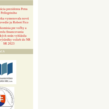
ácia prezidenta Petra
Pellegriniho
ntka vymenovala novú
ovedie ju Robert Fico
 komisia pre voľby a
rolu financovania
ckých strán vyhlásila
 výsledky volieb do NR
SR 2023
ÁCA