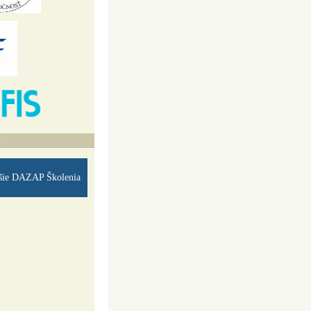
A
šie DAZAP Školenia