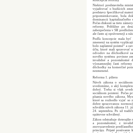
Koncepcia reformy
Niektorí predstavitelia mini
vyjadrovať o budúcich zmená
predstavy špecifikoval mater
pripomienkovanie, bola do
dominancii kapitalizačného 
Počas diskusií sa tieto zámer
reformy. Približne po des
zabezpečenia v SR predložený
ale často aj oprávnenej) a ná
Podľa koncepcie mala byť 
zmenený na systém vyplácajúc
bolo zaplatené poistné“ a za
účty, ktoré mali spravovať
odvodov na dôchodkové zab
nového systému povinne zml
invalidné a pozostalostné
významnejšej časti reformy
dôchodky na komerčné poist
nezmenené.
Reforma 1. piliera
Návrh zákona o sociálnom 
uvedomíme, o aký komplexný 
dobrý. Treba si však uved
sociálnom poistení. Počas p
písania nového zákona. Mysl
ktoré sa rozhodlo vyjsť so
dobre spracovanou normou),
schválila návrh zákona 11. j
24. septembra. Po už tradi
opätovne schválený.
Zákon odstraňuje doterajšie 
a pozostalostné; z invali
znovuzavedenie predčasného 
princípy. Prijaté posúvani