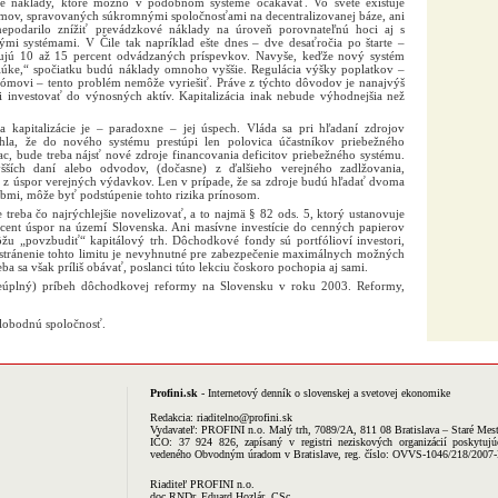
 náklady, ktoré možno v podobnom systéme očakávať. Vo svete existuje
témov, spravovaných súkromnými spoločnosťami na decentralizovanej báze, ani
epodarilo znížiť prevádzkové náklady na úroveň porovnateľnú hoci aj s
nými systémami. V Čile tak napríklad ešte dnes – dve desaťročia po štarte –
ujú 10 až 15 percent odvádzaných príspevkov. Navyše, keďže nový systém
 lúke,“ spočiatku budú náklady omnoho vyššie. Regulácia výšky poplatkov –
ómovi – tento problém nemôže vyriešiť. Práve z týchto dôvodov je nanajvýš
li investovať do výnosných aktív. Kapitalizácia inak nebude výhodnejšia než
a kapitalizácie je – paradoxne – jej úspech. Vláda sa pri hľadaní zdrojov
hla, že do nového systému prestúpi len polovica účastníkov priebežného
c, bude treba nájsť nové zdroje financovania deficitov priebežného systému.
ích daní alebo odvodov, (dočasne) z ďalšieho verejného zadlžovania,
o z úspor verejných výdavkov. Len v prípade, že sa zdroje budú hľadať dvoma
mi, môže byť podstúpenie tohto rizika prínosom.
treba čo najrýchlejšie novelizovať, a to najmä § 82 ods. 5, ktorý ustanovuje
cent úspor na území Slovenska. Ani masívne investície do cenných papierov
žu „povzbudiť“ kapitálový trh. Dôchodkové fondy sú portfólioví investori,
stránenie tohto limitu je nevyhnutné pre zabezpečenie maximálnych možných
ba sa však príliš obávať, poslanci túto lekciu čoskoro pochopia aj sami.
neúplný) príbeh dôchodkovej reformy na Slovensku v roku 2003. Reformy,
.
 slobodnú spoločnosť.
Profini.sk
- Internetový denník o slovenskej a svetovej ekonomike
Redakcia:
riaditelno@profini.sk
Vydavateľ:
PROFINI n.o.
Malý trh, 7089/2A, 811 08 Bratislava – Staré Mes
IČO: 37 924 826, zapísaný v registri neziskových organizácií poskytujú
vedeného Obvodným úradom v Bratislave, reg. číslo: OVVS-1046/218/2007
Riaditeľ PROFINI n.o.
doc.RNDr. Eduard Hozlár, CSc.