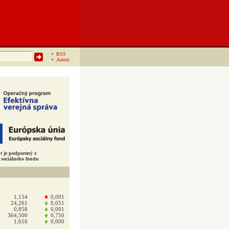
RSS
Autori
t
je podporený z
sociálneho fondu
1,154
0,001
24,261
0,051
0,858
0,001
364,500
0,750
1,616
0,000