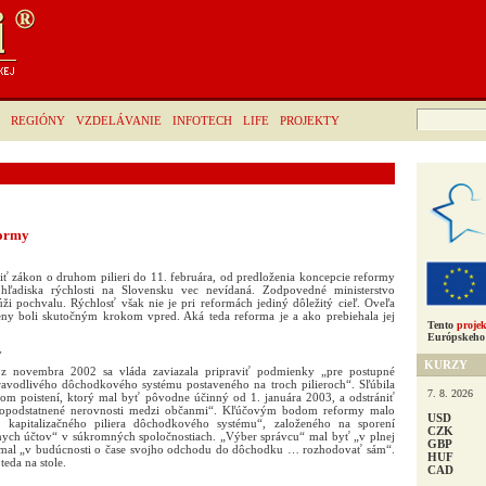
Hľadať:
REGIÓNY
VZDELÁVANIE
INFOTECH
LIFE
PROJEKTY
formy
iť zákon o druhom pilieri do 11. februára, od predloženia koncepcie reformy
ľadiska rýchlosti na Slovensku vec nevídaná. Zodpovedné ministerstvo
lúži pochvalu. Rýchlosť však nie je pri reformách jediný dôležitý cieľ. Oveľa
eny boli skutočným krokom vpred. Aká teda reforma je a ako prebiehala jej
Tento
projek
Európskeho 
y
KURZY
 novembra 2002 sa vláda zaviazala pripraviť podmienky „pre postupné
ravodlivého dôchodkového systému postaveného na troch pilieroch“. Sľúbila
7. 8. 2026
om poistení, ktorý mal byť pôvodne účinný od 1. januára 2003, a odstrániť
neopodstatnené nerovnosti medzi občanmi“. Kľúčovým bodom reformy malo
USD
 kapitalizačného piliera dôchodkového systému“, založeného na sporení
CZK
nych účtov“ v súkromných spoločnostiach. „Výber správcu“ mal byť „v plnej
GBP
 mal „v budúcnosti o čase svojho odchodu do dôchodku … rozhodovať sám“.
HUF
eda na stole.
CAD