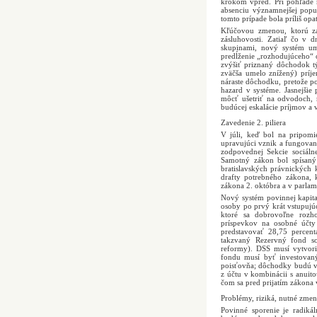
krokom vpred. Pri pohľade n
absenciu významnejšej popul
tomto prípade bola príliš opa
Kľúčovou zmenou, ktorú zá
zásluhovosti. Zatiaľ čo v
skupinami, nový systém umo
predĺženie „rozhodujúceho“ o
zvýšiť priznaný dôchodok t
zväčša umelo znížený) príj
náraste dôchodku, pretože p
hazard v systéme. Jasnejšie
môcť ušetriť na odvodoch,
budúcej eskalácie príjmov a
Zavedenie 2. piliera
V júli, keď bol na pripom
upravujúci vznik a fungovani
zodpovednej Sekcie sociáln
Samotný zákon bol spísaný
bratislavských právnických k
drafty potrebného zákona, 
zákona 2. októbra a v parlam
Nový systém povinnej kapit
osoby po prvý krát vstupujú
ktoré sa dobrovoľne rozh
príspevkov na osobné účty
predstavovať 28,75 percent
takzvaný Rezervný fond so
reformy). DSS musí vytvoriť
fondu musí byť investovan
poisťovňa; dôchodky budú v
z účtu v kombinácii s anuito
čom sa pred prijatím zákona
Problémy, riziká, nutné zme
Povinné sporenie je radik