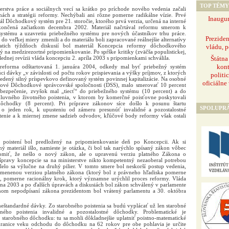
TOP TÉMY
sterstva práce a sociálnych vecí sa krátko po príchode nového vedenia začali
ch a stratégii reformy. Nechýbali ani rôzne pomerne radikálne vízie. Prvé
Inaugur
iál Dôchodkový systém pre 21. storočie, ktorého prvá verzia, určená na interné
končená začiatkom decembra 2002. Materiál načrtával reformu smerom k
systému a uzavretiu priebežného systému pre nových účastníkov trhu práce.
Prezide
y do veľkej miery zmenili a do materiálu boli zapracované reálnejšie alternatívy
iatich týždňoch diskusií bol materiál Koncepcia reformy dôchodkového
vládu, p
 na medzirezortné pripomienkovanie. Po spŕške kritiky (zväčša populistickej,
Štátna
slednej revízii vláda koncepciu 2. apríla 2003 s pripomienkami schválila.
kont
reforma odštartovaná 1. januára 2004, odkedy mal byť priebežný systém
i dávky „v závislosti od počtu rokov prispievania a výšky príjmov, z ktorých
politi
vedený silný príspevkovo definovaný systém povinnej kapitalizácie. Na osobné
oficiálne
 nové Dôchodkové správcovské spoločnosti (DSS), malo smerovať 10 percent
ezpečenie, zvyšok mal „tiecť“ do priebežného systému (10 percent) a do
uvného životného poistenia, v ktorom by komerčné poisťovne poskytovali
 dôchodky (8 percent). Pri príprave zákonov síce došlo k posunu štartu
SPOLUPR
 o jeden rok, k upusteniu od zámeru presunúť invalidné a pozostalostné
enie a k miernej zmene sadzieb odvodov, kľúčové body reformy však ostali
poistení bol predložený na pripomienkovanie deň po Koncepcii. Ak si
materiál išlo, namieste je otázka, či bol tak narýchlo spísaný zákon vôbec
omiť, že nešlo o nový zákon, ale o upravenú verziu platného Zákona o
rípravy koncepcie sa na ministerstve nikto kompetentný nezaoberal potrebou
elo sa výlučne na druhý pilier. V tomto smere bol neskorší postup vedenia,
 zmenenou verziou platného zákona (ktorý bol z právneho hľadiska pomerne
 pomerne racionálny krok, ktorý významne urýchlil proces reformy. Vláda
úna 2003 a po ďalších úpravách a diskusiách bol zákon schválený v parlamente
čnom nepodpísaní zákona prezidentom bol vrátený parlamentu a 30. októbra
neštandardné dávky. Zo starobného poistenia sa budú vyplácať už len starobné
dného poistenia invalidné a pozostalostné dôchodky. Problematické je
starobného dôchodku: tu sa mohli dôkladnejšie uplatniť poistno-matematické
e hranice veku odchodu do dôchodku na 62 rokov pre obe pohlavia je určite