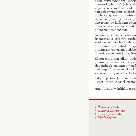
budú pravdepodobne vysoké
viacero kapitalizačných sys
v jednom z nich sa však n
najneefektívnejšími priebež
poplatky správcom predstav
začne fungovať „na zelenej
ako je zrejme každému ekon
dôležité, aby sporitelia moh
priebežné financovanie.
Najväčším rizikom zavedeni
financovania reformy spoľa
systému. Ak to však bude via
Tie môžu pochádzať z vyšš
privatizačných príjmov aleb
posledne spomenutými spôsob
Zákon o druhom pilieri bude 
povinnosť investovať 50 per
slovenských emitentov nemô
nenakupujú nové emisie. Od
výnosov pre sporiteľov. Netre
Takýto je teda (stručný a 
ktorej úspech je zatiaľ otázny
Autor pôsobí v Inštitúte pre
Členovia redakcie
Členovia správnej rady
Príspevky do Profini
Výročná správa