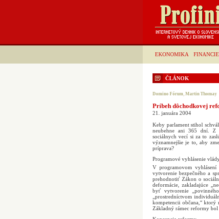
EKONOMIKA
FINANCIE
ČLÁNOK
Domino Fórum
,
Martin Thomay
Príbeh dôchodkovej re
21. januára 2004
Keby parlament stihol schvál
neubehne ani 365 dní. Z h
sociálnych vecí si za to zas
významnejšie je to, aby zm
príprava?
Programové vyhlásenie vlád
V programovom vyhlásení z
vytvorenie bezpečného a sp
prehodnotiť Zákon o sociáln
deformácie, zakladajúce „
byť vytvorenie „povinného
„prostredníctvom individuál
kompetencii občana,“ ktorý
Základný rámec reformy bol t