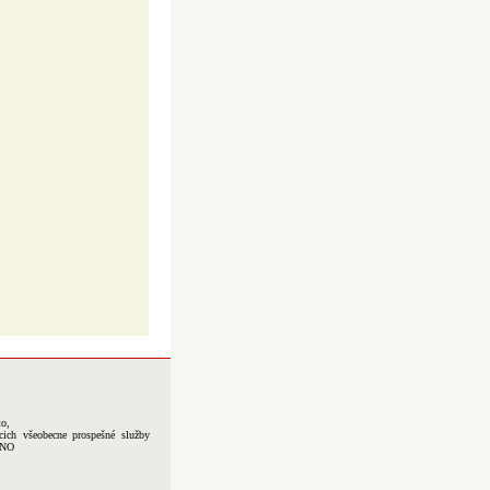
to,
cich všeobecne prospešné služby
-NO