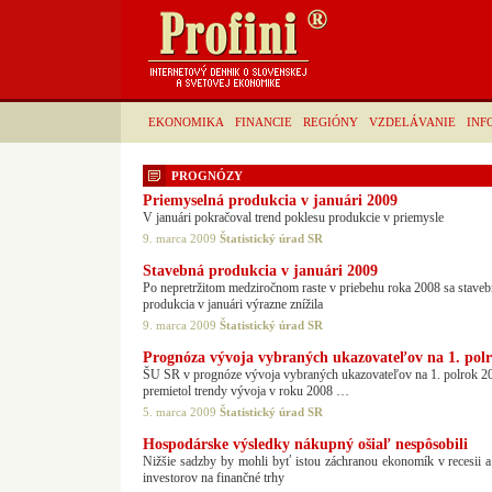
EKONOMIKA
FINANCIE
REGIÓNY
VZDELÁVANIE
INF
PROGNÓZY
Priemyselná produkcia v januári 2009
V januári pokračoval trend poklesu produkcie v priemysle
9. marca 2009
Štatistický úrad SR
Stavebná produkcia v januári 2009
Po nepretržitom medziročnom raste v priebehu roka 2008 sa stave
produkcia v januári výrazne znížila
9. marca 2009
Štatistický úrad SR
Prognóza vývoja vybraných ukazovateľov na 1. pol
ŠU SR v prognóze vývoja vybraných ukazovateľov na 1. polrok 2
premietol trendy vývoja v roku 2008 …
5. marca 2009
Štatistický úrad SR
Hospodárske výsledky nákupný ošiaľ nespôsobili
Nižšie sadzby by mohli byť istou záchranou ekonomík v recesii a 
investorov na finančné trhy