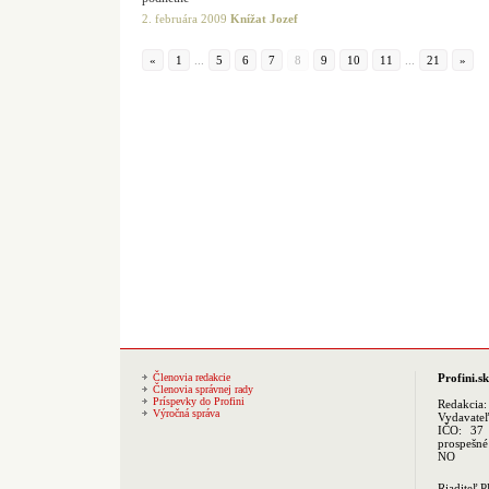
2. februára 2009
Knížat Jozef
«
1
...
5
6
7
8
9
10
11
...
21
»
Členovia redakcie
Profini.sk
Členovia správnej rady
Príspevky do Profini
Redakcia
Výročná správa
Vydavate
IČO: 37 
prospešné
NO
Riaditeľ 