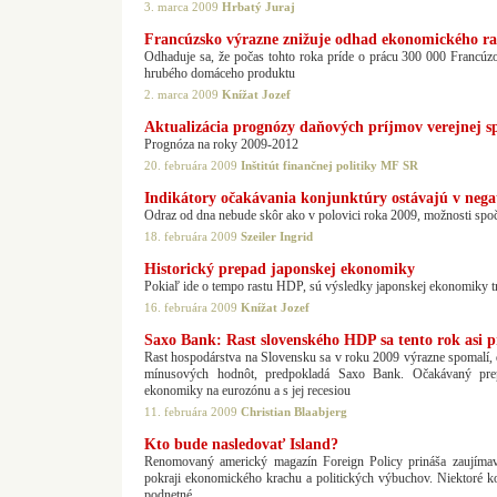
3. marca 2009
Hrbatý Juraj
Francúzsko výrazne znižuje odhad ekonomického ra
Odhaduje sa, že počas tohto roka príde o prácu 300 000 Francúz
hrubého domáceho produktu
2. marca 2009
Knížat Jozef
Aktualizácia prognózy daňových príjmov verejnej s
Prognóza na roky 2009-2012
20. februára 2009
Inštitút finančnej politiky MF SR
Indikátory očakávania konjunktúry ostávajú v negat
Odraz od dna nebude skôr ako v polovici roka 2009, možnosti spočí
18. februára 2009
Szeiler Ingrid
Historický prepad japonskej ekonomiky
Pokiaľ ide o tempo rastu HDP, sú výsledky japonskej ekonomiky t
16. februára 2009
Knížat Jozef
Saxo Bank: Rast slovenského HDP sa tento rok asi 
Rast hospodárstva na Slovensku sa v roku 2009 výrazne spomalí,
mínusových hodnôt, predpokladá Saxo Bank. Očakávaný prep
ekonomiky na eurozónu a s jej recesiou
11. februára 2009
Christian Blaabjerg
Kto bude nasledovať Island?
Renomovaný americký magazín Foreign Policy prináša zaujímavú 
pokraji ekonomického krachu a politických výbuchov. Niektoré kon
podnetné