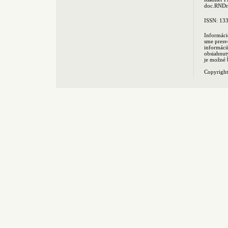
doc.RNDr.
ISSN: 13
Informáci
sme presv
informác
obsiahnut
je možné 
Copyrigh