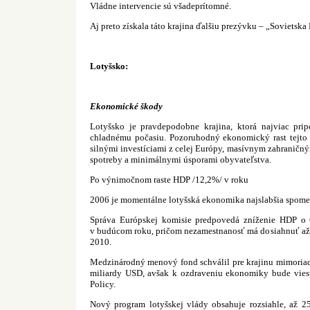
Vládne intervencie sú všadeprítomné.
Aj preto získala táto krajina ďalšiu prezývku – „Sovietska 
Lotyšsko:
Ekonomické škody
Lotyšsko je pravdepodobne krajina, ktorá najviac prip
chladnému počasiu. Pozoruhodný ekonomický rast tejto
silnými investíciami z celej Európy, masívnym zahranič
spotreby a minimálnymi úsporami obyvateľstva.
Po výnimočnom raste HDP /12,2%/ v roku
2006 je momentálne lotyšská ekonomika najslabšia spome
Správa Európskej komisie predpovedá zníženie HDP o
v budúcom roku, pričom nezamestnanosť má dosiahnuť až d
2010.
Medzinárodný menový fond schválil pre krajinu mimoriad
miliardy USD, avšak k ozdraveniu ekonomiky bude viesť 
Policy.
Nový program lotyšskej vlády obsahuje rozsiahle, až 2