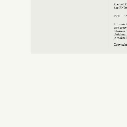
Riaditeľ 
doc.RNDr.
ISSN: 13
Informáci
sme presv
informác
obsiahnut
je možné 
Copyrigh