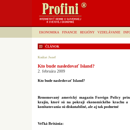
EKONOMIKA
FINANCIE
REGIÓNY
VZDELÁVANIE
INF
ČLÁNOK
Knížat Jozef
Kto bude nasledovať Island?
2. februára 2009
Kto bude nasledovať Island?
Renomovaný americký magazín Foreign Policy priná
krajín, ktoré sú na pokraji ekonomického krachu a 
konštatovania sú diskutabilné, ale aj tak podnetné
Veľká Británia: