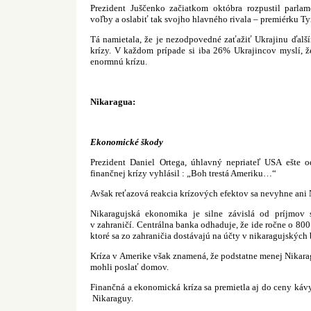
Prezident Juščenko začiatkom októbra rozpustil parla
voľby a oslabiť tak svojho hlavného rivala – premiérku 
Tá namietala, že je nezodpovedné zaťažiť Ukrajinu ďalš
krízy. V každom prípade si iba 26% Ukrajincov myslí, že
enormnú krízu.
Nikaragua:
Ekonomické škody
Prezident Daniel Ortega, úhlavný nepriateľ USA ešte 
finančnej krízy vyhlásil : „Boh trestá Ameriku…“
Avšak reťazová reakcia krízových efektov sa nevyhne ani 
Nikaragujská ekonomika je silne závislá od príjmov s
v zahraničí. Centrálna banka odhaduje, že ide ročne o 80
ktoré sa zo zahraničia dostávajú na účty v nikaragujských
Kríza v Amerike však znamená, že podstatne menej Nikara
mohli poslať domov.
Finančná a ekonomická kríza sa premietla aj do ceny káv
Nikaraguy.