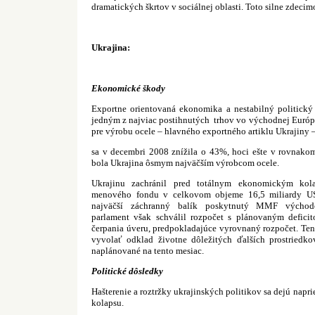
dramatických škrtov v sociálnej oblasti. Toto silne zdeci
Ukrajina:
Ekonomické škody
Exportne orientovaná ekonomika a nestabilný politický 
jedným z najviac postihnutých
trhov vo východnej Európe
pre výrobu ocele – hlavného exportného artiklu Ukrajiny 
sa v decembri 2008 znížila o 43%, hoci ešte v rovnako
bola Ukrajina ôsmym najväčším výrobcom ocele.
Ukrajinu zachránil pred totálnym ekonomickým ko
menového fondu v celkovom objeme 16,5 miliardy US
najväčší záchranný balík poskytnutý MMF východoe
parlament však schválil rozpočet s plánovaným defic
čerpania úveru, predpokladajúce vyrovnaný rozpočet. Ten
vyvolať odklad životne dôležitých ďalších prostriedko
naplánované na tento mesiac.
Politické dôsledky
Hašterenie a roztržky ukrajinských politikov sa dejú napr
kolapsu.