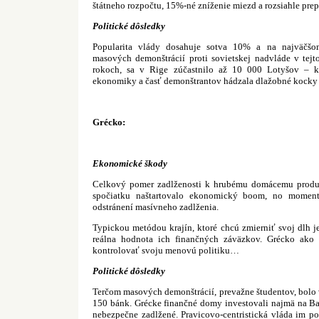
štátneho rozpočtu, 15%-né zníženie miezd a rozsiahle prep
Politické dôsledky
Popularita vlády dosahuje sotva 10% a na najväčšo
masových demonštrácií proti sovietskej nadvláde v tejt
rokoch, sa v Rige zúčastnilo až 10 000 Lotyšov – kri
ekonomiky a časť demonštrantov hádzala dlažobné kock
Grécko:
Ekonomické škody
Celkový pomer zadlženosti k hrubému domácemu produkt
spočiatku naštartovalo ekonomický boom, no moment
odstránení masívneho zadlženia.
Typickou metódou krajín, ktoré chcú zmierniť svoj dlh j
reálna hodnota ich finančných záväzkov. Grécko ako
kontrolovať svoju menovú politiku…
Politické dôsledky
Terčom masových demonštrácií, prevažne študentov, bolo
150 bánk. Grécke finančné domy investovali najmä na Bal
nebezpečne zadlžené. Pravicovo-centristická vláda im p