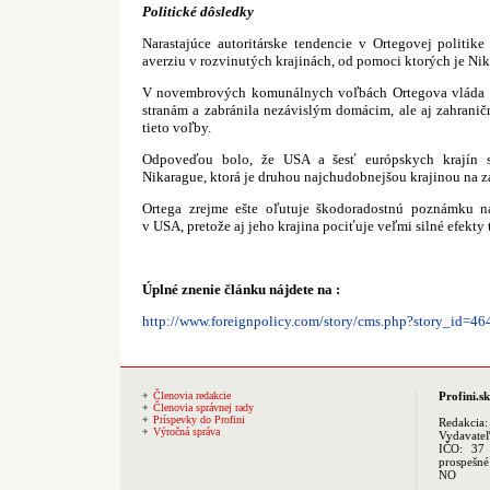
Politické dôsledky
Narastajúce autoritárske tendencie v Ortegovej politik
averziu v rozvinutých krajinách, od pomoci ktorých je Nik
V novembrových komunálnych voľbách Ortegova vláda 
stranám a zabránila nezávislým domácim, ale aj zahran
tieto voľby.
Odpoveďou bolo, že USA a šesť európskych krajín 
Nikarague, ktorá je druhou najchudobnejšou krajinou na z
Ortega zrejme ešte oľutuje škodoradostnú poznámku 
v USA, pretože aj jeho krajina pociťuje veľmi silné efekty
Úplné znenie článku nájdete na :
http://www.foreignpolicy.com/story/cms.php?story_id=46
Členovia redakcie
Profini.sk
Členovia správnej rady
Príspevky do Profini
Redakcia
Výročná správa
Vydavate
IČO: 37 
prospešné
NO