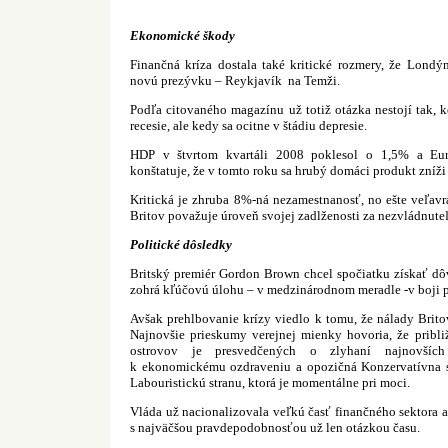
Ekonomické škody
Finančná kríza dostala také kritické rozmery, že Londý
novú prezývku – Reykjavík
na Temži.
Podľa citovaného magazínu už totiž otázka nestojí tak, 
recesie, ale kedy sa ocitne v štádiu depresie.
HDP v štvrtom kvartáli 2008 poklesol o 1,5% a Eu
konštatuje, že v tomto roku sa hrubý domáci produkt zníži
Kritická je zhruba 8%-ná nezamestnanosť, no ešte veľavr
Britov považuje úroveň svojej zadlženosti za nezvládnute
Politické dôsledky
Britský premiér Gordon Brown chcel spočiatku získať dôv
zohrá kľúčovú úlohu – v medzinárodnom meradle -v boji pr
Avšak prehlbovanie krízy viedlo k tomu, že nálady Britov 
Najnovšie prieskumy verejnej mienky hovoria, že pribli
ostrovov je presvedčených o zlyhaní najnovších
k ekonomickému ozdraveniu a opozičná Konzervatívna s
Labouristickú stranu, ktorá je momentálne pri moci.
Vláda už nacionalizovala veľkú časť finančného sektora a 
s najväčšou pravdepodobnosťou už len otázkou času.