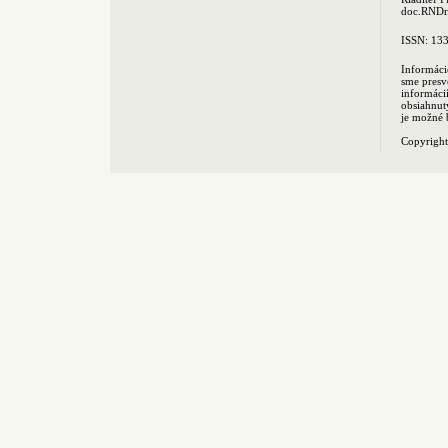
doc.RNDr.
ISSN: 13
Informáci
sme presv
informác
obsiahnut
je možné 
Copyrigh