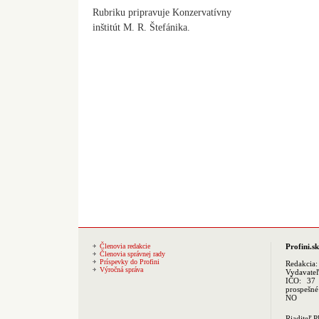
Rubriku pripravuje Konzervatívny
inštitút M. R. Štefánika.
Členovia redakcie
Profini.sk
Členovia správnej rady
Príspevky do Profini
Redakcia
Výročná správa
Vydavate
IČO: 37 
prospešné
NO
Riaditeľ 