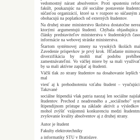
vedomostný nárast absolventov. Proti spusteniu refo
fakúlt, poukazujúc na zlé sociálne postavenie študent
súčasťou organizácií, ktoré sa v rozpore so súčasným
obohacujú na poplatkoch od externých študentov.
Na druhej strane ministerstvo školstva dostatočne nere
ktorými argumentujú študenti. Chýbala objasňujúc
články predstaviteľov ministerstva v študentských čas
informácie na webovej stránke ministerstva.
Štartom systémovej zmeny na vysokých školách mal
Zavedenie príspevkov je prvý krok. Hľadanie mimoroz
diverzifikácia by mohli mať podobu prehĺbe
zamestnávateľmi. Vo väčšej miere by sa mali využívať
by sa mali aktívne zapájať aj študenti.
Väčší tlak zo strany študentov na dosahovanie lepšíc
mal
viesť aj k prehodnoteniu vzťahu študent – vyučujúci
Takzvané
sociálne štipendiá však patria naozaj len sociálne najs
študentov. Prechod z neadresného a „sociálneho“ sy
štipendijnom prístupe na základe aktivít a výsledkov
mohol zvýšiť vzájomnú konkurenciu medzi študentm
zvyšovanie kvality absolventov aj z druhej strany.
Autor je študent
Fakulty elektrotechniky
a informatiky STU v Bratislave.