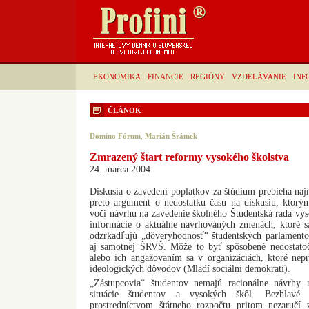
EKONOMIKA
FINANCIE
REGIÓNY
VZDELÁVANIE
INF
ČLÁNOK
Domino Fórum
,
Marián Šrámek
Zmrazený štart reformy vysokého školstva
24. marca 2004
Diskusia o zavedení poplatkov za štúdium prebieha naj
preto argument o nedostatku času na diskusiu, ktorý
voči návrhu na zavedenie školného Študentská rada vy
informácie o aktuálne navrhovaných zmenách, ktoré sa
odzrkadľujú „dôveryhodnosť“ študentských parlamentov
aj samotnej ŠRVŠ. Môže to byť spôsobené nedostato
alebo ich angažovaním sa v organizáciách, ktoré nepr
ideologických dôvodov (Mladí sociálni demokrati).
„Zástupcovia“ študentov nemajú racionálne návrhy n
situácie študentov a vysokých škôl. Bezhlavé 
prostredníctvom štátneho rozpočtu pritom nezaručí 