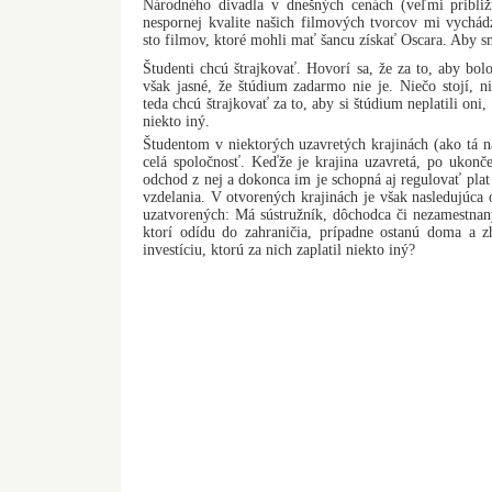
Národného divadla v dnešných cenách (veľmi približ
nespornej kvalite našich filmových tvorcov mi vychád
sto filmov, ktoré mohli mať šancu získať Oscara. Aby s
Študenti chcú štrajkovať. Hovorí sa, že za to, aby b
však jasné, že štúdium zadarmo nie je. Niečo stojí, ni
teda chcú štrajkovať za to, aby si štúdium neplatili oni,
niekto iný.
Študentom v niektorých uzavretých krajinách (ako tá na
celá spoločnosť. Keďže je krajina uzavretá, po ukonč
odchod z nej a dokonca im je schopná aj regulovať plat 
vzdelania. V otvorených krajinách je však nasledujúca 
uzatvorených: Má sústružník, dôchodca či nezamestnan
ktorí odídu do zahraničia, prípadne ostanú doma a zh
investíciu, ktorú za nich zaplatil niekto iný?