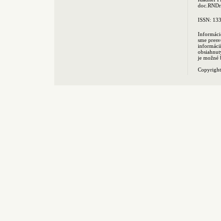
doc.RNDr.
ISSN: 13
Informáci
sme presv
informác
obsiahnut
je možné 
Copyrigh