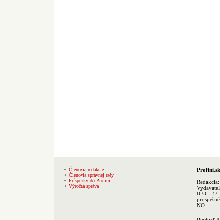
Členovia redakcie
Profini.sk
Členovia správnej rady
Príspevky do Profini
Redakcia
Výročná správa
Vydavate
IČO: 37 
prospešné
NO
Riaditeľ 