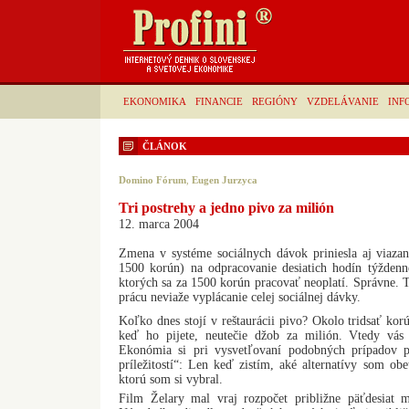
EKONOMIKA
FINANCIE
REGIÓNY
VZDELÁVANIE
INF
ČLÁNOK
Domino Fórum
,
Eugen Jurzyca
Tri postrehy a jedno pivo za milión
12. marca 2004
Zmena v systéme sociálnych dávok priniesla aj viazan
1500 korún) na odpracovanie desiatich hodín týždenn
ktorých sa za 1500 korún pracovať neoplatí. Správne. T
prácu neviaže vyplácanie celej sociálnej dávky.
Koľko dnes stojí v reštaurácii pivo? Okolo tridsať ko
keď ho pijete, neutečie džob za milión. Vtedy vás 
Ekonómia si pri vysvetľovaní podobných prípadov 
príležitostí“: Len keď zistím, aké alternatívy som obe
ktorú som si vybral.
Film Želary mal vraj rozpočet približne päťdesiat 