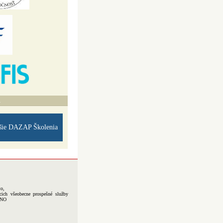
A
šie DAZAP Školenia
to,
cich všeobecne prospešné služby
-NO