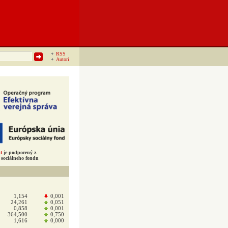
RSS
Autori
t
je podporený z
sociálneho fondu
1,154
0,001
24,261
0,051
0,858
0,001
364,500
0,750
1,616
0,000