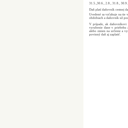
31.5.,30.6., 2.8., 31.8., 30.9
Daň platí daňovník cestnej d
Uvedené sa vzťahuje na tie 
obdobiach a daňovník už pod
V prípade, ak daňovníkovi
vyrubenie dane v priebehu 
alebo zmien na určenie a vy
povinný daň aj zaplatiť.