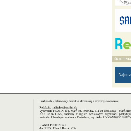
ŠKOLENI
Najnov
Profini.sk
- Internetový denník o slovenskej a svetovej ekonomike
Redakcia:
riaditelno@profini.sk
Vydavateľ:
PROFINI n.o.
Malý trh, 7089/2A, 811 08 Bratislava – Staré Mes
IČO: 37 924 826, zapísaný v registri neziskových organizácií poskytujú
vedeného Obvodným úradom v Bratislave, reg. číslo: OVVS-1046/218/2007
Riaditeľ PROFINI n.o.
doc.RNDr. Eduard Hozlár, CSc.