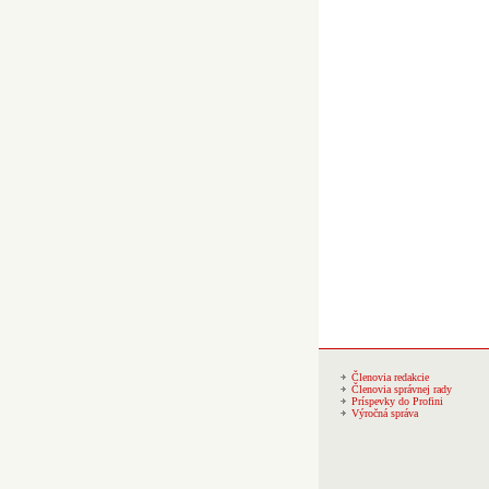
Členovia redakcie
Členovia správnej rady
Príspevky do Profini
Výročná správa