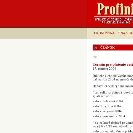
EKONOMIKA
FINANCIE
ČLÁNOK
red
Termín pre platenie cest
17. januára 2004
Držitelia alebo užívatelia mo
daň za rok 2004 najneskôr do
Daňovníci cestnej dane môžu p
“ ak celková daňová povinn
splátkach a to:
– do 2. februára 2004
– do 30. apríla 2004
– do 2. augusta 2004
– do 2. novembra 2004
“ ak celková daňová povinno
vo výške 1/12 ročnej sadzby 
– do posledného dňa v prísluš