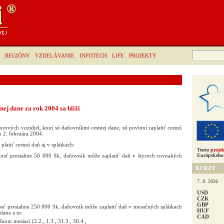
Hľadať:
REGIÓNY
VZDELÁVANIE
INFOTECH
LIFE
PROJEKTY
nej dane za rok 2004 sa blíži
torových vozidiel, ktorí sú daňovníkmi cestnej dane, sú povinní zaplatiť cestnú
 2. februára 2004.
latiť cestnú daň aj v splátkach:
Tento
projek
Európskeho 
osť presiahne 50 000 Sk, daňovník môže zaplatiť daň v štyroch rovnakých
KURZY
7. 8. 2026
USD
CZK
GBP
sť presiahne 250 000 Sk, daňovník môže zaplatiť daň v mesačných splátkach
HUF
dane a to:
CAD
nom mesiaci (2.2., 1.3., 31.3., 30.4.,