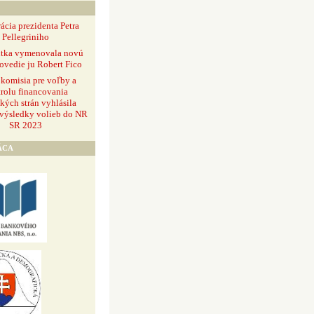
ácia prezidenta Petra
Pellegriniho
ntka vymenovala novú
ovedie ju Robert Fico
 komisia pre voľby a
rolu financovania
ckých strán vyhlásila
 výsledky volieb do NR
SR 2023
ÁCA