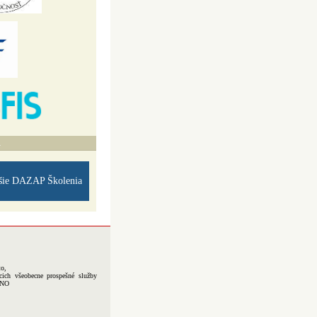
A
šie DAZAP Školenia
to,
cich všeobecne prospešné služby
-NO