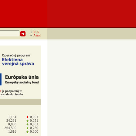
RSS
Autori
t
je podporený z
sociálneho fondu
1,154
0,001
24,261
0,051
0,858
0,001
364,500
0,750
1,616
0,000