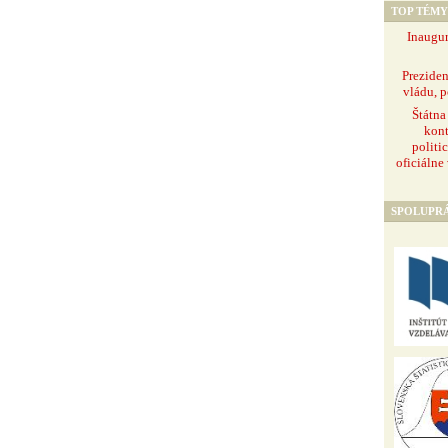
TOP TÉMY
Inaugur
Prezide
vládu, p
Štátna
kont
politi
oficiálne
SPOLUPR