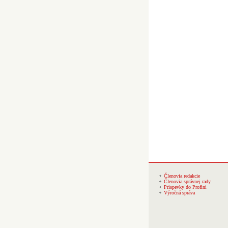
Členovia redakcie
Členovia správnej rady
Príspevky do Profini
Výročná správa