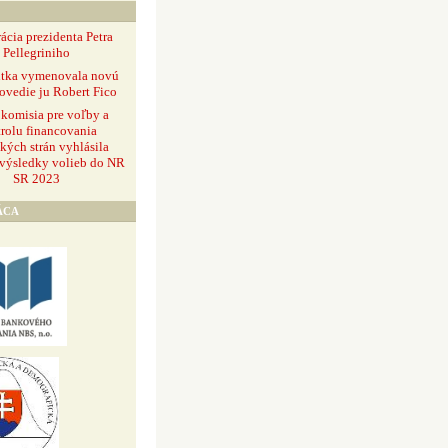
ácia prezidenta Petra
Pellegriniho
ntka vymenovala novú
ovedie ju Robert Fico
 komisia pre voľby a
rolu financovania
ckých strán vyhlásila
 výsledky volieb do NR
SR 2023
ÁCA