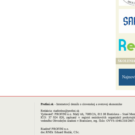
ŠKOLENI
Najnov
Profini.sk
- Internetový denník o slovenskej a svetovej ekonomike
Redakcia:
riaditelno@profini.sk
Vydavateľ:
PROFINI n.o.
Malý trh, 7089/2A, 811 08 Bratislava – Staré Mes
IČO: 37 924 826, zapísaný v registri neziskových organizácií poskytujú
vedeného Obvodným úradom v Bratislave, reg. číslo: OVVS-1046/218/2007
Riaditeľ PROFINI n.o.
doc.RNDr. Eduard Hozlár, CSc.