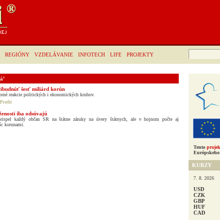
Hľadať:
REGIÓNY
VZDELÁVANIE
INFOTECH
LIFE
PROJEKTY
á’
ribudnúť šesť miliárd korún
rné reakcie politických i ekonomických kruhov.
Profit
ženosti iba odsúvajú
rispel každý občan SR na štátne záruky na úvery štátnych, ale v hojnom počte aj
íc korunami.
Tento
projek
Európskeho 
KURZY
7. 8. 2026
USD
CZK
GBP
HUF
CAD