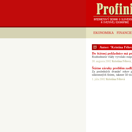
EKONOMIKA
FINANCIE
Autor: ‘Kristína Félov
Do štátnej pokladnice má p
Rozhodnutie vlády vyvolalo rozpo
30. augusta 2002
Kristína Félová
,
Štátne záruky problém zadl
Za posledných dvanásť rokov p
súkromných firiem, takmer 50 tis
1. júla 2002
Kristína Félová