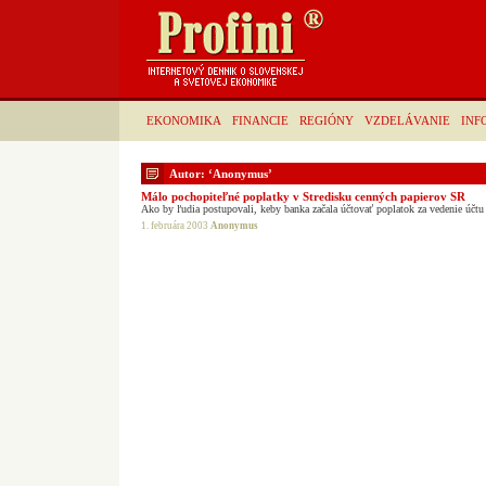
EKONOMIKA
FINANCIE
REGIÓNY
VZDELÁVANIE
INF
Autor: ‘Anonymus’
Málo pochopiteľné poplatky v Stredisku cenných papierov SR
Ako by ľudia postupovali, keby banka začala účtovať poplatok za vedenie účt
1. februára 2003
Anonymus