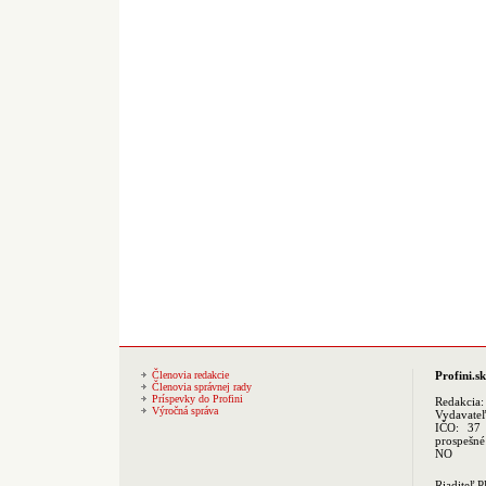
Členovia redakcie
Profini.sk
Členovia správnej rady
Príspevky do Profini
Redakcia
Výročná správa
Vydavate
IČO: 37 
prospešné
NO
Riaditeľ 