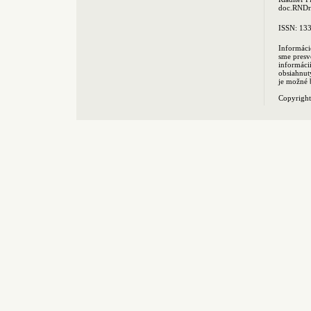
doc.RNDr.
ISSN: 13
Informáci
sme presv
informác
obsiahnut
je možné 
Copyrigh