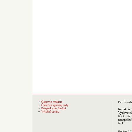
Členovia redakcie
Profini.sk
Členovia správnej rady
Príspevky do Profini
Redakcia
Výročná správa
Vydavate
IČO: 37 
prospešné
NO
Riaditeľ 