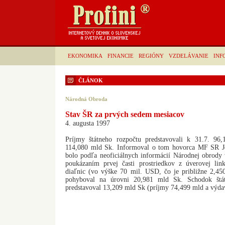
EKONOMIKA
FINANCIE
REGIÓNY
VZDELÁVANIE
INF
ČLÁNOK
Národná Obroda
Stav ŠR za prvých sedem mesiacov
4. augusta 1997
Príjmy štátneho rozpočtu predstavovali k 31.7. 96
114,080 mld Sk. Informoval o tom hovorca MF SR J
bolo podľa neoficiálnych informácií Národnej obrody 
poukázaním prvej časti prostriedkov z úverovej li
diaľnic (vo výške 70 mil. USD, čo je približne 2,450
pohyboval na úrovni 20,981 mld Sk. Schodok štát
predstavoval 13,209 mld Sk (príjmy 74,499 mld a výd