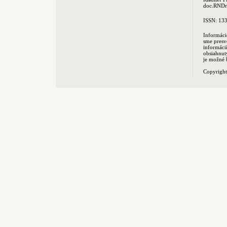
doc.RNDr.
ISSN: 13
Informáci
sme presv
informác
obsiahnut
je možné 
Copyrigh