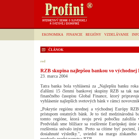
EKONOMIKA
FINANCIE
REGIÓNY
VZDELÁVANIE
INF
ČLÁNOK
red
RZB skupina najlepšou bankou vo východnej Eu
23. marca 2004
Tatra banka bola vyhlásená za „Najlepšiu banku rok
ďalšími 15 členmi bankovej skupiny RZB sa tak nac
finančného časopisu Global Finance, ktorý pripravu
vyhlásenie najlepších svetových bánk v rámci novovznik
„Pokrytie regiónu strednej a východnej Európy RZB
prístupom ostatných bánk. Je to tiež medzinárodná b
tomto regióne, ktorá svoju prvú pobočku založil
Predvídali sme blížiace sa rozšírenie Európskej únie
rozšírenia snívalo iným. Preto sa cítime byť poctení, 
dosiahnuté výsledky.“, uviedol na margo získaného 
predseda predstavenstva RZB.