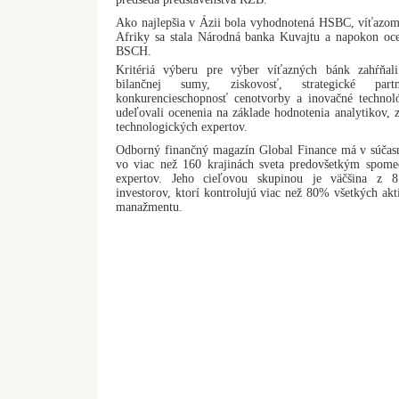
Ako najlepšia v Ázii bola vyhodnotená HSBC, víťazom
Afriky sa stala Národná banka Kuvajtu a napokon oce
BSCH.
Kritériá výberu pre výber víťazných bánk zahŕňal
bilančnej sumy, ziskovosť, strategické partn
konkurencieschopnosť cenotvorby a inovačné technol
udeľovali ocenenia na základe hodnotenia analytikov, z
technologických expertov.
Odborný finančný magazín Global Finance má v súčasno
vo viac než 160 krajinách sveta predovšetkým spome
expertov. Jeho cieľovou skupinou je väčšina z 8
investorov, ktorí kontrolujú viac než 80% všetkých ak
manažmentu.