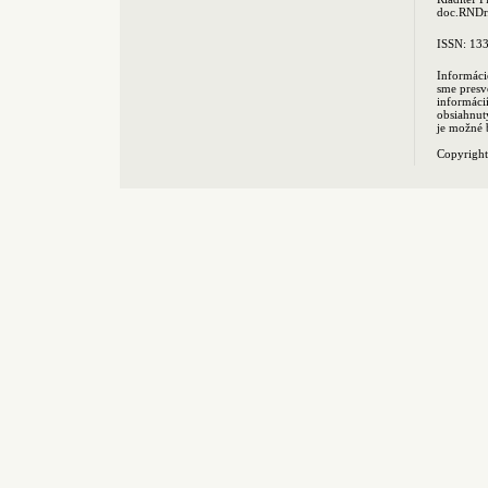
doc.RNDr.
ISSN: 13
Informáci
sme presv
informác
obsiahnut
je možné 
Copyrigh