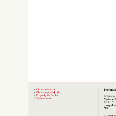
Členovia redakcie
Profini.sk
Členovia správnej rady
Príspevky do Profini
Redakcia
Výročná správa
Vydavate
IČO: 37 
prospešné
NO
Riaditeľ 