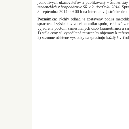
jednotlivých ukazovateľov a publikovaný
v Štatisticke
tendenciách v hospodárstve SR v 2. štvrťroku 2014
. Spr
3. septembra 2014 o 9,00 h na internetovej stránke úrad
Poznámka
: rýchly odhad je zostavený podľa metod
spracovaní výsledkov za ekonomiku spolu; celková z
vyjadrená počtom zamestnaných osôb (zamestnanci a sa
1) stále ceny sú vypočítané reťazením objemov k refer
2) sezónne očistené výsledky sa spresňujú každý štvrťr