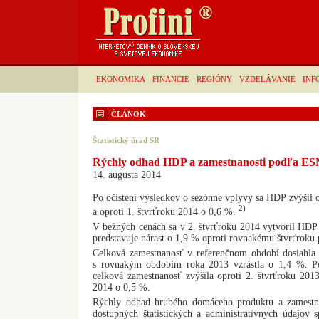
EKONOMIKA
FINANCIE
REGIÓNY
VZDELÁVANIE
INF
ČLÁNOK
Štatistický úrad SR
Rýchly odhad HDP a zamestnanosti podľa ESN
14. augusta 2014
Po očistení výsledkov o sezónne vplyvy sa HDP zvýšil o
2)
a oproti 1. štvrťroku 2014 o 0,6 %.
V bežných cenách sa v 2. štvrťroku 2014 vytvoril HDP
predstavuje nárast o 1,9 % oproti rovnakému štvrťroku
Celková zamestnanosť v referenčnom období dosiahla 
s rovnakým obdobím roka 2013 vzrástla o 1,4 %. Po
celková zamestnanosť zvýšila oproti 2. štvrťroku 201
2014 o 0,5 %.
Rýchly odhad hrubého domáceho produktu a zamestna
dostupných štatistických a administratívnych údajov 