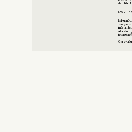
doc.RNDr.
ISSN: 13
Informáci
sme presv
informác
obsiahnut
je možné 
Copyrigh