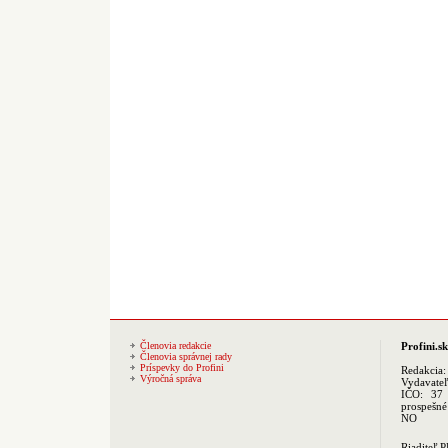
Členovia redakcie
Profini.sk
Členovia správnej rady
Príspevky do Profini
Redakcia
Výročná správa
Vydavate
IČO: 37 
prospešné
NO
Riaditeľ 