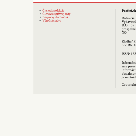
Členovia redakcie
Profini.sk
Členovia správnej rady
Príspevky do Profini
Redakcia
Výročná správa
Vydavate
IČO: 37 
prospešné
NO
Riaditeľ 
doc.RNDr.
ISSN: 13
Informáci
sme presv
informác
obsiahnut
je možné 
Copyrigh