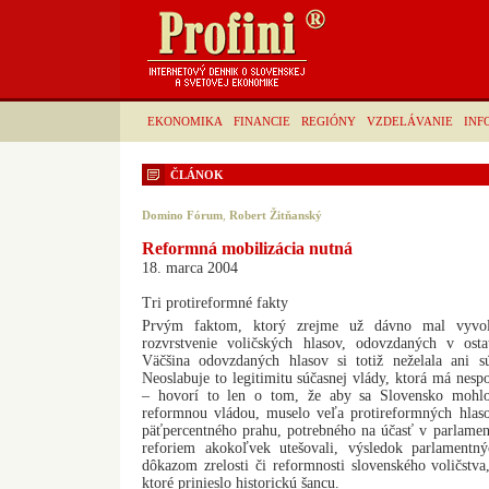
EKONOMIKA
FINANCIE
REGIÓNY
VZDELÁVANIE
INF
ČLÁNOK
Domino Fórum
,
Robert Žitňanský
Reformná mobilizácia nutná
18. marca 2004
Tri protireformné fakty
Prvým faktom, ktorý zrejme už dávno mal vyvola
rozvrstvenie voličských hlasov, odovzdaných v ost
Väčšina odovzdaných hlasov si totiž neželala ani s
Neoslabuje to legitimitu súčasnej vlády, ktorá má nesp
– hovorí to len o tom, že aby sa Slovensko mohlo
reformnou vládou, muselo veľa protireformných hlas
päťpercentného prahu, potrebného na účasť v parlamen
reforiem akokoľvek utešovali, výsledok parlament
dôkazom zrelosti či reformnosti slovenského voličstva
ktoré prinieslo historickú šancu.