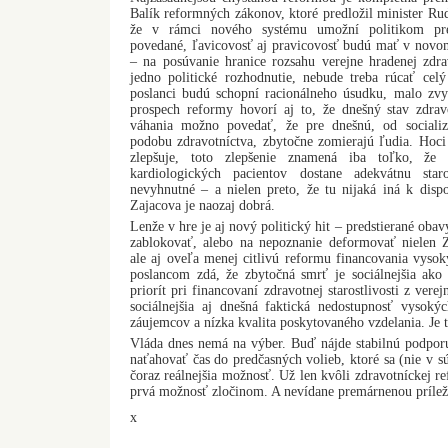
Balík reformných zákonov, ktoré predložil minister Ru
že v rámci nového systému umožní politikom prej
povedané, ľavicovosť aj pravicovosť budú mať v novom
– na posúvanie hranice rozsahu verejne hradenej zdravo
jedno politické rozhodnutie, nebude treba rúcať cel
poslanci budú schopní racionálneho úsudku, malo zv
prospech reformy hovorí aj to, že dnešný stav zdrav
váhania možno povedať, že pre dnešnú, od sociali
podobu zdravotníctva, zbytočne zomierajú ľudia. Hoci 
zlepšuje, toto zlepšenie znamená iba toľko, že 
kardiologických pacientov dostane adekvátnu staro
nevyhnutné – a nielen preto, že tu nijaká iná k dispoz
Zajacova je naozaj dobrá.
Lenže v hre je aj nový politický hit – predstierané oba
zablokovať, alebo na nepoznanie deformovať nielen 
ale aj oveľa menej citlivú reformu financovania vyso
poslancom zdá, že zbytočná smrť je sociálnejšia ako
priorít pri financovaní zdravotnej starostlivosti z ve
sociálnejšia aj dnešná faktická nedostupnosť vysok
záujemcov a nízka kvalita poskytovaného vzdelania. Je 
Vláda dnes nemá na výber. Buď nájde stabilnú podporu
naťahovať čas do predčasných volieb, ktoré sa (nie v sú
čoraz reálnejšia možnosť. Už len kvôli zdravotníckej r
prvá možnosť zločinom. A nevídane premárnenou príležit
x