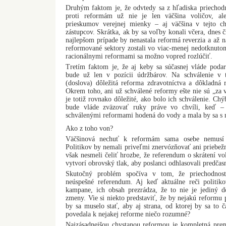
Druhým faktom je, že odvtedy sa z hľadiska priechodn
proti reformám už nie je len väčšina voličov, al
prieskumov verejnej mienky – aj väčšina v tejto ch
zástupcov. Skrátka, ak by sa voľby konali včera, dnes 
najlepšom prípade by nenastala reformá reverzia a až 
reformované sektory zostali vo viac-menej nedotknut
racionálnymi reformami sa možno vopred rozlúčiť.
Tretím faktom je, že aj keby sa súčasnej vláde podar
bude už len v pozícii údržbárov. Na schválenie v te
(doslova) dôležitá reforma zdravotníctva a dôkladná 
Okrem toho, ani už schválené reformy ešte nie sú „za 
je totiž rovnako dôležité, ako bolo ich schválenie. Ch
bude vláde zväzovať ruky práve vo chvíli, keď –
schválenými reformami hodená do vody a mala by sa s n
Ako z toho von?
Väčšinová nechuť k reformám sama osebe nemusí 
Politikov by nemali priveľmi znervózňovať ani priebežn
však nesmeli čeliť hrozbe, že referendum o skrátení v
vytvorí obrovský tlak, aby poslanci odhlasovali predčas
Skutočný problém spočíva v tom, že priechodnost
neúspešné referendum. Aj keď aktuálne reči politik
kampane, ich obsah prezrádza, že to nie je jediný d
zmeny. Vie si niekto predstaviť, že by nejakú reform
by sa muselo stať, aby aj strana, od ktorej by sa to
povedala k nejakej reforme niečo rozumné?
Najzásadnejšou chystanou reformou je kompletná prem