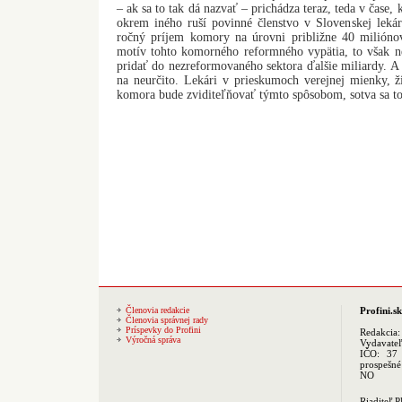
– ak sa to tak dá nazvať – prichádza teraz, teda v čase
okrem iného ruší povinné členstvo v Slovenskej lekár
ročný príjem komory na úrovni približne 40 milióno
motív tohto komorného reformného vypätia, to však n
pridať do nezreformovaného sektora ďalšie miliardy. A 
na neurčito. Lekári v prieskumoch verejnej mienky, ž
komora bude zviditeľňovať týmto spôsobom, sotva sa t
Členovia redakcie
Profini.sk
Členovia správnej rady
Príspevky do Profini
Redakcia
Výročná správa
Vydavate
IČO: 37 
prospešné
NO
Riaditeľ 