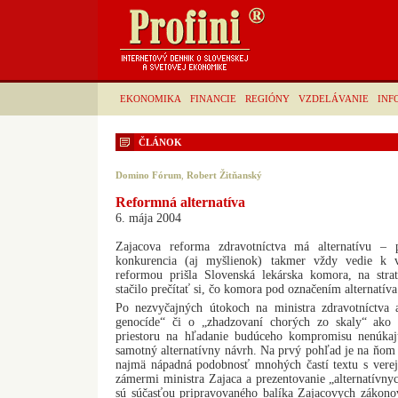
EKONOMIKA
FINANCIE
REGIÓNY
VZDELÁVANIE
INF
ČLÁNOK
Domino Fórum
,
Robert Žitňanský
Reformná alternatíva
6. mája 2004
Zajacova reforma zdravotníctva má alternatívu – 
konkurencia (aj myšlienok) takmer vždy vedie k vy
reformou prišla Slovenská lekárska komora, na stra
stačilo prečítať si, čo komora pod označením alternatíva
Po nezvyčajných útokoch na ministra zdravotníctva 
genocíde“ či o „zhadzovaní chorých zo skaly“ ako v
priestoru na hľadanie budúceho kompromisu nenúkajú
samotný alternatívny návrh. Na prvý pohľad je na ňom
najmä nápadná podobnosť mnohých častí textu s vere
zámermi ministra Zajaca a prezentovanie „alternatívnyc
sú súčasťou pripravovaného balíka Zajacovych zákonov