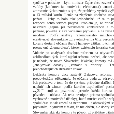
spočíva v podstate – kým minister Zajac chce zaviesť 
vzťahy (konkurencia, motivácia, efektívnosť), autori 
zmrazenie týchto zmien s tým, že problémy vyrieši zvý
o 13 miliárd korún. Lenže na zlepšenie úbohého stavu
peňazí – keby to bolo také jednoduché, už sa to 
rozpočtu tohto sektora prejaví. Problém je, že prida
nastavení (najmä pri neexistencii konkurencie a mo
peniaze, povedie k ešte väčšiemu plytvaniu a na raste
neodrazí. Podľa analýzy renomovaného mníchovs
efektívnosť slovenského zdravotníctva iba 61,2 percent
koruny dostanú občania iba 61 halierov úžitku. Tých tak
presne oná „čierna diera“, ktorej existenciu lekárska k
Volanie po analýzach dosahov reforiem na obyvateľs
zaklínadlom tých, ktorí nijakú reformu nechcú, ale neo
je náhoda, že návrh Slovenskej lekárskej komory má d
„analyzovať dosahy“, „stanoviť si priority“… 
predchádzajúcich štrnástich rokov.
Lekárska komora chce zastaviť Zajacovu reformu,
predovšetkým zdôrazňuje, že občania budú za zdravotn
Ich predstava o tom, že do systému pribudne ďalších
naplniť ich zámer, podľa ktorého „spoluúčasť pacie
zvýšiť“, stojí za pozornosť, pretože každá koruna
pôvodcu – občana. Ak teda nestúpne priama spoluúča
výchovné a motivačné účinky), budú musieť citeľne st
spoluúčasť sa tak zmení na nepriamu – s obrovskými str
plytvaním, plynúcim z faktu, že nie občan, ale dobrý štá
Slovenská lekárska komora tu pôsobí už približne pätná