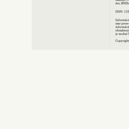
doc.RNDr.
ISSN: 13
Informáci
sme presv
informác
obsiahnut
je možné 
Copyrigh