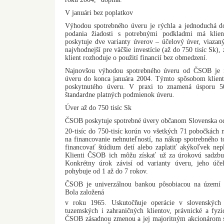
V januári bez poplatkov
Výhodou spotrebného úveru je rýchla a jednoduchá d
podania žiadosti s potrebnými podkladmi má klie
poskytuje dve varianty úverov – účelový úver, viazaný
najvhodnejší pre väčšie investície (až do 750 tisíc Sk)
klient rozhoduje o použití financií bez obmedzení.
Najnovšou výhodou spotrebného úveru od ČSOB je n
úveru do konca januára 2004. Týmto spôsobom klient
poskytnutého úveru. V praxi to znamená úsporu 5
štandardne platných podmienok úveru.
Úver až do 750 tisíc Sk
ČSOB poskytuje spotrebné úvery občanom Slovenska od
20-tisíc do 750-tisíc korún vo všetkých 71 pobočkách
na financovanie nehnuteľností, na nákup spotrebného 
financovať štúdium detí alebo zaplatiť akýkoľvek n
Klienti ČSOB ich môžu získať už za úrokovú sadzb
Konkrétny úrok závisí od varianty úveru, jeho účel
pohybuje od 1 až do 7 rokov.
ČSOB je univerzálnou bankou pôsobiacou na území Č
Bola založená
v roku 1965. Uskutočňuje operácie v slovenských
tuzemských i zahraničných klientov, právnické a fyz
ČSOB zásadnou zmenou a jej majoritným akcionárom s