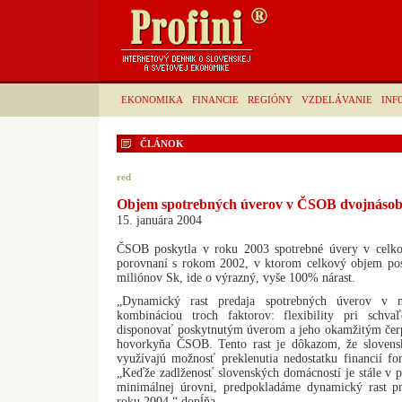
EKONOMIKA
FINANCIE
REGIÓNY
VZDELÁVANIE
INF
ČLÁNOK
red
Objem spotrebných úverov v ČSOB dvojnásobn
15. januára 2004
ČSOB poskytla v roku 2003 spotrebné úvery v celk
porovnaní s rokom 2002, v ktorom celkový objem pos
miliónov Sk, ide o výrazný, vyše 100% nárast.
„Dynamický rast predaja spotrebných úverov v 
kombináciou troch faktorov: flexibility pri schv
disponovať poskytnutým úverom a jeho okamžitým čer
hovorkyňa ČSOB. Tento rast je dôkazom, že slovensk
využívajú možnosť preklenutia nedostatku financií f
„Keďže zadlženosť slovenských domácností je stále v 
minimálnej úrovni, predpokladáme dynamický rast pr
roku 2004,“ dopĺňa.