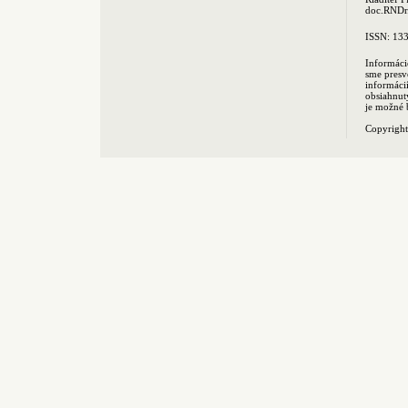
doc.RNDr.
ISSN: 13
Informáci
sme presv
informác
obsiahnut
je možné 
Copyrigh