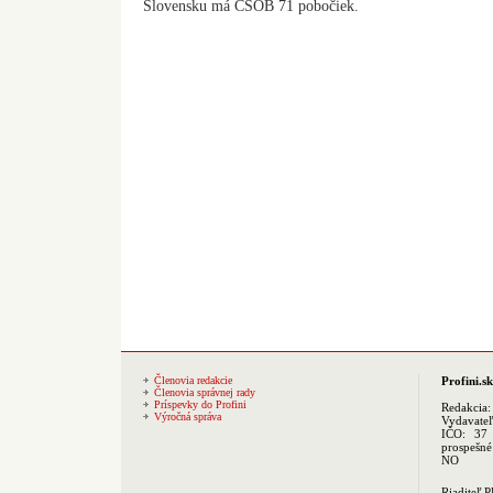
Slovensku má ČSOB 71 pobočiek.
Členovia redakcie
Profini.sk
Členovia správnej rady
Príspevky do Profini
Redakcia
Výročná správa
Vydavate
IČO: 37 
prospešné
NO
Riaditeľ 