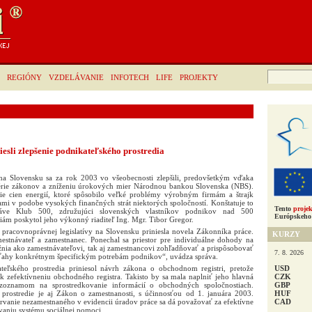
Hľadať:
REGIÓNY
VZDELÁVANIE
INFOTECH
LIFE
PROJEKTY
esli zlepšenie podnikateľského prostredia
a Slovensku sa za rok 2003 vo všeobecnosti zlepšili, predovšetkým vďaka
iu série zákonov a zníženiu úrokových mier Národnou bankou Slovenska (NBS).
nie cien energií, ktoré spôsobilo veľké problémy výrobným firmám a štrajk
kami v podobe vysokých finančných strát niektorých spoločností. Konštatuje to
Tento
projek
ráve Klub 500, združujúci slovenských vlastníkov podnikov nad 500
Európskeho 
ám poskytol jeho výkonný riaditeľ Ing. Mgr. Tibor Gregor.
pracovnoprávnej legislatívy na Slovensku priniesla novela Zákonníka práce.
KURZY
estnávateľ a zamestnanec. Ponechal sa priestor pre individuálne dohody na
nia ako zamestnávateľovi, tak aj zamestnancovi zohľadňovať a prispôsobovať
7. 8. 2026
ahy konkrétnym špecifickým potrebám podnikov“, uvádza správa.
USD
ateľského prostredia priniesol návrh zákona o obchodnom registri, pretože
CZK
 zefektívneniu obchodného registra. Takisto by sa mala naplniť jeho hlavná
GBP
oznamom na sprostredkovanie informácií o obchodných spoločnostiach.
HUF
 prostredie je aj Zákon o zamestnanosti, s účinnosťou od 1. januára 2003.
CAD
rvanie nezamestnaného v evidencii úradov práce sa dá považovať za efektívne
vaniu systému sociálnej pomoci.