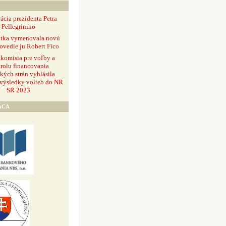
ácia prezidenta Petra
Pellegriniho
ntka vymenovala novú
ovedie ju Robert Fico
 komisia pre voľby a
rolu financovania
ckých strán vyhlásila
 výsledky volieb do NR
SR 2023
ÁCA