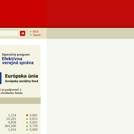
RSS
Autori
t
je podporený z
sociálneho fondu
1,154
0,001
24,261
0,051
0,858
0,001
364,500
0,750
1,616
0,000