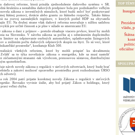
TOP TÉMY
u daňovej reforme, ktorá prináša zjednodušenie daňového systému v SR.
ožitá štruktúra a nestabilita daňových predpisov bola pre podnikateľov veľkým
Inaugur
 novela zákona o investičných stimuloch, ktoré budú môcť byť poskytované
ej štátnej pomoci, dotácie alebo grantu zo štátneho rozpočtu. Takáto štátna
ä na rozvoj zaostalejších regiónov, v ktorých podiel HDP na obyvateľa
Prezide
ajín EÚ. Na druhej strane však daňová reforma neuvažuje s nižšou sadzbou
vyklá pre určité činnosti a je plne v súlade so smernicami EU.
vládu, p
 zákona o dani z príjmov – pretože obsahuje viacero prvkov, ktoré by mohli
Štátna
ania na Slovensku. V návrhu zákona sa počíta aj s odstránením duplicitného
ím limitov na odpisovanie osobných automobilov, uplatňovaním lízingových
kont
v a znížením počtu daňových odpisových skupín na štyri. To sú veci, ktoré
politi
nikateľské prostredie“, konštatuje Klub 500.
oficiálne
ealizácii všetkých reforiem, ktoré by mohli prispieť ku skvalitneniu
. Zvlášť sa to týka novelizácie zákona o energetike, kde sa musí nastoliť
i zúčastnenými stranami -tak výrobcom, prenosovou sústavou, distribučnými
ným spotrebiteľom.
SPOLUPR
uje návrh novely zákona o regulácii v sieťových odvetviach, ktorý bude brať
rebiteľa a zakotví možnosť opravného prostriedku proti rozhodnutiam ÚRSO
ch odvetví).
a rok 2004 patrí prijatie korektnej novely Zákona o regulácii v sieťových
getike. Rovnako vyvinie úsilie, aby bol prijatý Zákon o holdingu, ktorý
praxi veľmi chýba.