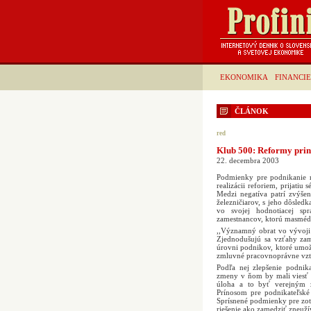
EKONOMIKA
FINANCIE
ČLÁNOK
red
Klub 500: Reformy prini
22. decembra 2003
Podmienky pre podnikanie n
realizácii reforiem, prijat
Medzi negatíva patrí zvýše
železničiarov, s jeho dôsled
vo svojej hodnotiacej sp
zamestnancov, ktorú masmédi
,,Významný obrat vo vývoji 
Zjednodušujú sa vzťahy zam
úrovni podnikov, ktoré umož
zmluvné pracovnoprávne vzť
Podľa nej zlepšenie podnik
zmeny v ňom by mali viesť k
úloha a to byť verejným z
Prínosom pre podnikateľské
Sprísnené podmienky pre zot
riešenie ako zamedziť zneuží