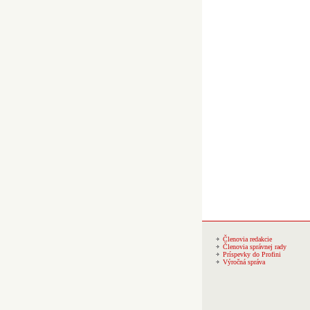
Členovia redakcie
Členovia správnej rady
Príspevky do Profini
Výročná správa