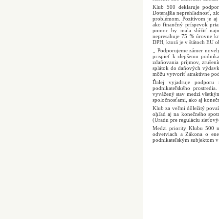
Klub 500 deklaruje podpor
Doterajšia neprehľadnosť, zl
problémom. Pozitívom je aj
ako finančný príspevok priam
pomoc by mala slúžiť najm
nepresahuje 75 % úrovne kr
DPH, ktorá je v štátoch EU ob
,, Podporujeme zámer novely
prispieť k zlepšeniu podnik
zdaňovania príjmov, zrušen
splátok do daňových výdavko
môžu vytvoriť atraktívne pod
Ďalej vyjadruje podporu r
podnikateľského prostredia
vyvážený stav medzi všetkým
spoločnosťami, ako aj koneč
Klub za veľmi dôležitý považ
ohľad aj na konečného spot
(Úradu pre reguláciu sieťový
Medzi priority Klubu 500 n
odvetviach a Zákona o ener
podnikateľským subjektom v 