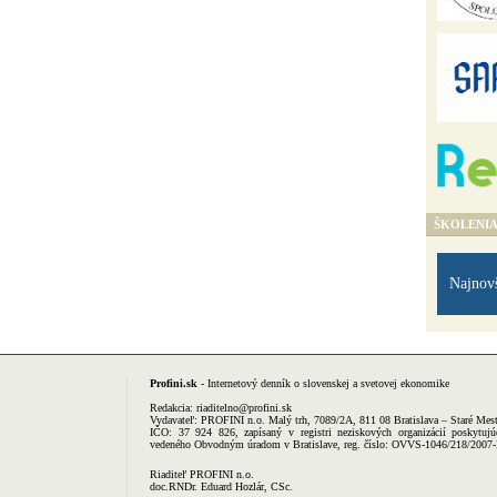
ŠKOLENI
Najnov
Profini.sk
- Internetový denník o slovenskej a svetovej ekonomike
Redakcia:
riaditelno@profini.sk
Vydavateľ:
PROFINI n.o.
Malý trh, 7089/2A, 811 08 Bratislava – Staré Mes
IČO: 37 924 826, zapísaný v registri neziskových organizácií poskytujú
vedeného Obvodným úradom v Bratislave, reg. číslo: OVVS-1046/218/2007
Riaditeľ PROFINI n.o.
doc.RNDr. Eduard Hozlár, CSc.