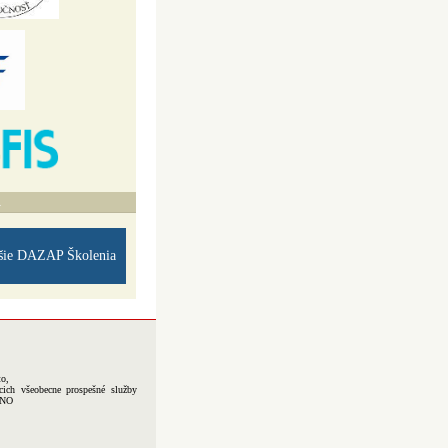
A
šie DAZAP Školenia
to,
cich všeobecne prospešné služby
-NO