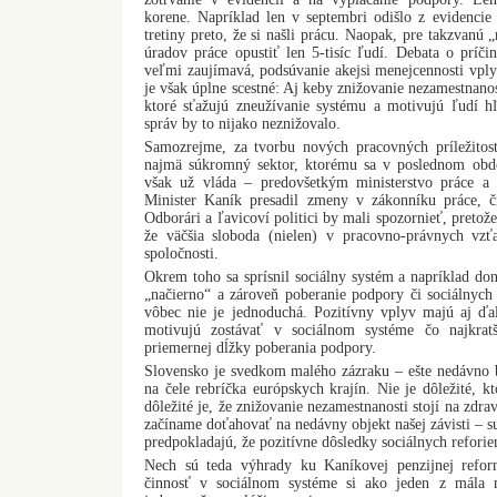
korene. Napríklad len v septembri odišlo z evidencie 
tretiny preto, že si našli prácu. Naopak, pre takzvanú
úradov práce opustiť len 5-tisíc ľudí. Debata o príči
veľmi zaujímavá, podsúvanie akejsi menejcennosti vply
je však úplne scestné: Aj keby znižovanie nezamestnano
ktoré sťažujú zneužívanie systému a motivujú ľudí hľ
správ by to nijako neznižovalo.
Samozrejme, za tvorbu nových pracovných príležitost
najmä súkromný sektor, ktorému sa v poslednom obdo
však už vláda – predovšetkým ministerstvo práce a 
Minister Kaník presadil zmeny v zákonníku práce, č
Odborári a ľavicoví politici by mali spozornieť, pretož
že väčšia sloboda (nielen) v pracovno-právnych vzť
spoločnosti.
Okrem toho sa sprísnil sociálny systém a napríklad d
„načierno“ a zároveň poberanie podpory či sociálnych
vôbec nie je jednoduchá. Pozitívny vplyv majú aj ďa
motivujú zostávať v sociálnom systéme čo najkrat
priemernej dĺžky poberania podpory.
Slovensko je svedkom malého zázraku – ešte nedávno 
na čele rebríčka európskych krajín. Nie je dôležité, k
dôležité je, že znižovanie nezamestnanosti stojí na zdr
začíname doťahovať na nedávny objekt našej závisti –
predpokladajú, že pozitívne dôsledky sociálnych reforie
Nech sú teda výhrady ku Kaníkovej penzijnej refo
činnosť v sociálnom systéme si ako jeden z mála 