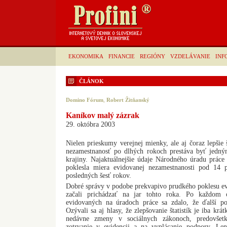
EKONOMIKA
FINANCIE
REGIÓNY
VZDELÁVANIE
INF
ČLÁNOK
Domino Fórum
,
Robert Žitňanský
Kaníkov malý zázrak
29. októbra 2003
Nielen prieskumy verejnej mienky, ale aj čoraz lepšie š
nezamestnanosť po dlhých rokoch prestáva byť jedný
krajiny. Najaktuálnejšie údaje Národného úradu práce
poklesla miera evidovanej nezamestnanosti pod 14 p
posledných šesť rokov.
Dobré správy v podobe prekvapivo prudkého poklesu ev
začali prichádzať na jar tohto roka. Po každom 
evidovaných na úradoch práce sa zdalo, že ďalší p
Ozývali sa aj hlasy, že zlepšovanie štatistík je iba kr
nedávne zmeny v sociálnych zákonoch, predovšet
zotrvanie v evidencii a na vyplácanie podpory. Le