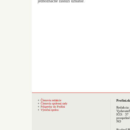
jednoznačne zaslúži uznanie.
Členovia redakcie
Profini.sk
Členovia správnej rady
Príspevky do Profini
Redakcia
Výročná správa
Vydavate
IČO: 37 
prospešné
NO
Riaditeľ 