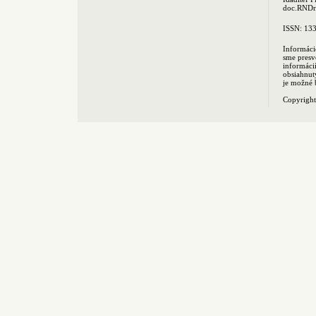
doc.RNDr.
ISSN: 13
Informáci
sme presv
informác
obsiahnut
je možné 
Copyrigh