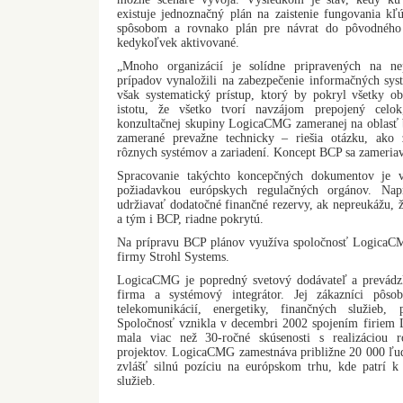
existuje jednoznačný plán na zaistenie fungovania kľ
spôsobom a rovnako plán pre návrat do pôvodného
kedykoľvek aktivované.
„Mnoho organizácií je solídne pripravených na ne
prípadov vynaložili na zabezpečenie informačných sys
však systematický prístup, ktorý by pokryl všetky ob
istotu, že všetko tvorí navzájom prepojený celo
konzultačnej skupiny LogicaCMG zameranej na oblasť b
zamerané prevažne technicky – riešia otázku, ako z
rôznych systémov a zariadení. Koncept BCP sa zameriav
Spracovanie takýchto koncepčných dokumentov je 
požiadavkou európskych regulačných orgánov. Nap
udržiavať dodatočné finančné rezervy, ak nepreukážu, ž
a tým i BCP, riadne pokrytú.
Na prípravu BCP plánov využíva spoločnosť LogicaCM
firmy Strohl Systems.
LogicaCMG je popredný svetový dodávateľ a prevádzk
firma a systémový integrátor. Jej zákazníci pôso
telekomunikácií, energetiky, finančných služieb,
Spoločnosť vznikla v decembri 2002 spojením firiem
mala viac než 30-ročné skúsenosti s realizáciou 
projektov. LogicaCMG zamestnáva približne 20 000 ľud
zvlášť silnú pozíciu na európskom trhu, kde patrí
služieb.