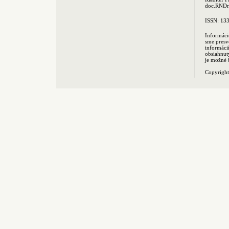
doc.RNDr.
ISSN: 13
Informáci
sme presv
informác
obsiahnut
je možné 
Copyrigh