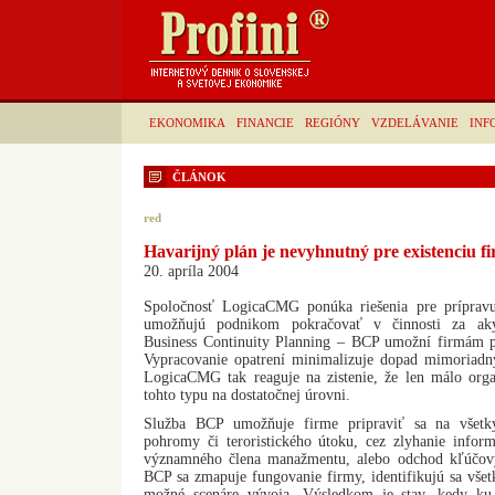
EKONOMIKA
FINANCIE
REGIÓNY
VZDELÁVANIE
INF
ČLÁNOK
red
Havarijný plán je nevyhnutný pre existenciu fi
20. apríla 2004
Spoločnosť LogicaCMG ponúka riešenia pre prípravu 
umožňujú podnikom pokračovať v činnosti za ak
Business Continuity Planning – BCP umožní firmám pri
Vypracovanie opatrení minimalizuje dopad mimoriadny
LogicaCMG tak reaguje na zistenie, že len málo org
tohto typu na dostatočnej úrovni.
Služba BCP umožňuje firme pripraviť sa na všetky
pohromy či teroristického útoku, cez zlyhanie info
významného člena manažmentu, alebo odchod kľúčový
BCP sa zmapuje fungovanie firmy, identifikujú sa všetk
možné scenáre vývoja. Výsledkom je stav, kedy k