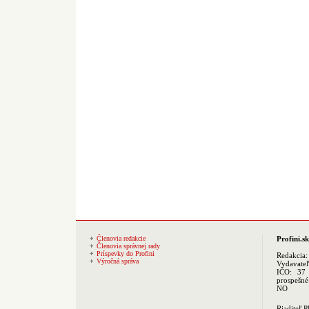
Členovia redakcie
Profini.sk
Členovia správnej rady
Príspevky do Profini
Redakcia
Výročná správa
Vydavate
IČO: 37 
prospešné
NO
Riaditeľ 