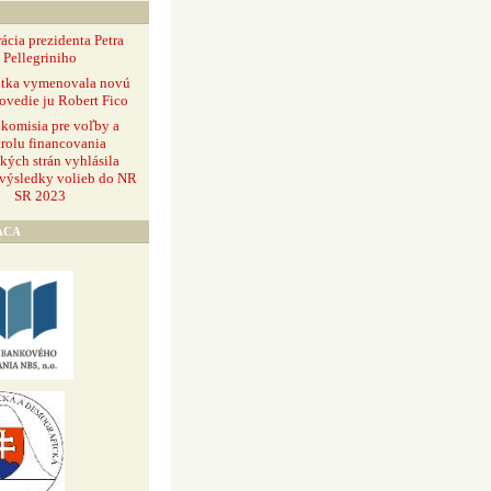
ácia prezidenta Petra
Pellegriniho
ntka vymenovala novú
ovedie ju Robert Fico
 komisia pre voľby a
rolu financovania
ckých strán vyhlásila
 výsledky volieb do NR
SR 2023
ÁCA