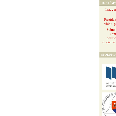
TOP TÉMY
Inaugur
Prezide
vládu, p
Štátna
kont
politi
oficiálne
SPOLUPR