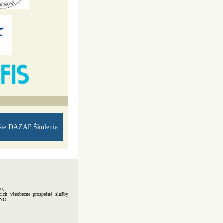
A
šie DAZAP Školenia
to,
cich všeobecne prospešné služby
-NO