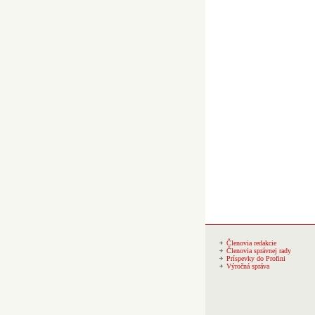
Členovia redakcie
Členovia správnej rady
Príspevky do Profini
Výročná správa