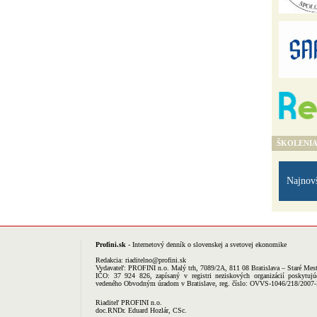
ŠKOLENI
Najnov
Profini.sk
- Internetový denník o slovenskej a svetovej ekonomike
Redakcia:
riaditelno@profini.sk
Vydavateľ:
PROFINI n.o.
Malý trh, 7089/2A, 811 08 Bratislava – Staré Mes
IČO: 37 924 826, zapísaný v registri neziskových organizácií poskytujú
vedeného Obvodným úradom v Bratislave, reg. číslo: OVVS-1046/218/2007
Riaditeľ PROFINI n.o.
doc.RNDr. Eduard Hozlár, CSc.