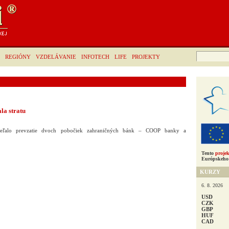
Hľadať:
REGIÓNY
VZDELÁVANIE
INFOTECH
LIFE
PROJEKTY
la stratu
dieľalo prevzatie dvoch pobočiek zahraničných bánk – COOP banky a
Tento
projek
Európskeho 
KURZY
6. 8. 2026
USD
CZK
GBP
HUF
CAD