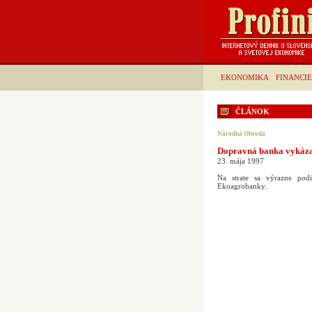
EKONOMIKA
FINANCIE
ČLÁNOK
Národná Obroda
Dopravná banka vykáza
23. mája 1997
Na strate sa výrazne po
Ekoagrobanky.