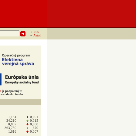
RSS
Autori
t
je podporený z
sociálneho fondu
1,154
0,001
24,210
0,015
0,857
0,000
363,750
1,670
1,616
0,007