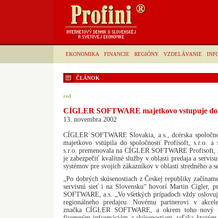
EKONOMIKA
FINANCIE
REGIÓNY
VZDELÁVANIE
INF
ČLÁNOK
red
CÍGLER SOFTWARE majetkovo vstupuje do spo
13. novembra 2002
CÍGLER SOFTWARE Slovakia, a.s., dcérska spoloč
majetkovo vstúpila do spoločnosti Profisoft, s.r.o. a 
s.r.o. premenovala na CÍGLER SOFTWARE Profisoft, spo
je zabezpečiť kvalitné služby v oblasti predaja a serv
systémov pre svojich zákazníkov v oblasti stredného a 
„Po dobrých skúsenostiach z Českej republiky začínam
servisnú sieť i na Slovensku“ hovorí Martin Cígler, 
SOFTWARE, a.s. „Vo všetkých prípadoch vždy oslovuj
regionálneho predajcu. Novému partnerovi v akcel
značka CÍGLER SOFTWARE, a okrem toho nový par
firemným informáciám a skúsenostiam, vďaka ktorým 