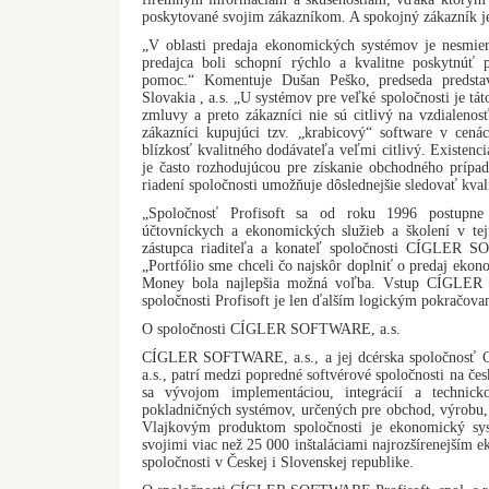
poskytované svojim zákazníkom. A spokojný zákazník j
„V oblasti predaja ekonomických systémov je nesmier
predajca boli schopní rýchlo a kvalitne poskytnúť 
pomoc.“ Komentuje Dušan Peško, predseda pred
Slovakia , a.s. „U systémov pre veľké spoločnosti je t
zmluvy a preto zákazníci nie sú citlivý na vzdialenos
zákazníci kupujúci tzv. „krabicový“ software v cená
blízkosť kvalitného dodávateľa veľmi citlivý. Existenc
je často rozhodujúcou pre získanie obchodného prípa
riadení spoločnosti umožňuje dôslednejšie sledovať kval
„Spoločnosť Profisoft sa od roku 1996 postupne 
účtovníckych a ekonomických služieb a školení v tejt
zástupca riaditeľa a konateľ spoločnosti CÍGLER SO
„Portfólio sme chceli čo najskôr doplniť o predaj eko
Money bola najlepšia možná voľba. Vstup CÍGLER
spoločnosti Profisoft je len ďalším logickým pokračova
O spoločnosti CÍGLER SOFTWARE, a.s.
CÍGLER SOFTWARE, a.s., a jej dcérska spoločnos
a.s., patrí medzi popredné softvérové spoločnosti na č
sa vývojom implementáciou, integrácií a technic
pokladničných systémov, určených pre obchod, výrobu, 
Vlajkovým produktom spoločnosti je ekonomický sy
svojimi viac než 25 000 inštaláciami najrozšírenejší
spoločnosti v Českej i Slovenskej republike.