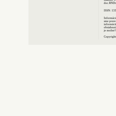
doc.RNDr.
ISSN: 13
Informáci
sme presv
informác
obsiahnut
je možné 
Copyrigh