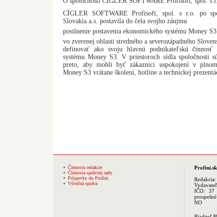
O spoločnosti CÍGLER SOFTWARE Profisoft, spol. s r
CÍGLER SOFTWARE Profisoft, spol. s r.o. po 
Slovakia a.s. postavila do čela svojho záujmu
posilnenie postavenia ekonomického systému Money S3
vo zverenej oblasti stredného a severozápadného Sloven
definovať ako svoju hlavnú podnikateľskú činnosť
systému Money S3. V priestoroch sídla spoločnosti s
preto, aby mohli byť zákazníci uspokojení v plno
Money S3 vrátane školení, hotline a technickej prezentá
Členovia redakcie
Profini.sk
Členovia správnej rady
Príspevky do Profini
Redakcia
Výročná správa
Vydavate
IČO: 37 
prospešné
NO
Riaditeľ 