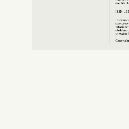
doc.RNDr.
ISSN: 13
Informáci
sme presv
informác
obsiahnut
je možné 
Copyrigh