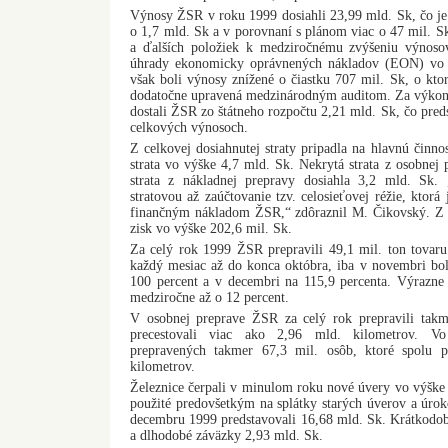
Výnosy ŽSR v roku 1999 dosiahli 23,99 mld. Sk, čo je
o 1,7 mld. Sk a v porovnaní s plánom viac o 47 mil. Sk
a ďalších položiek k medziročnému zvýšeniu výnosov
úhrady ekonomicky oprávnených nákladov (EON) vo 
však boli výnosy znížené o čiastku 707 mil. Sk, o kt
dodatočne upravená medzinárodným auditom. Za výkon
dostali ŽSR zo štátneho rozpočtu 2,21 mld. Sk, čo pred
celkových výnosoch.
Z celkovej dosiahnutej straty pripadla na hlavnú činno
strata vo výške 4,7 mld. Sk. Nekrytá strata z osobnej 
strata z nákladnej prepravy dosiahla 3,2 mld. Sk. 
stratovou až zaúčtovanie tzv. celosieťovej réžie, ktor
finančným nákladom ŽSR,“ zdôraznil M. Čikovský. Z o
zisk vo výške 202,6 mil. Sk.
Za celý rok 1999 ŽSR prepravili 49,1 mil. ton tovaru
každý mesiac až do konca októbra, iba v novembri bol
100 percent a v decembri na 115,9 percenta. Výrazne 
medziročne až o 12 percent.
V osobnej preprave ŽSR za celý rok prepravili takm
precestovali viac ako 2,96 mld. kilometrov. Vo 
prepravených takmer 67,3 mil. osôb, ktoré spolu p
kilometrov.
Železnice čerpali v minulom roku nové úvery vo výške 
použité predovšetkým na splátky starých úverov a úro
decembru 1999 predstavovali 16,68 mld. Sk. Krátkodob
a dlhodobé záväzky 2,93 mld. Sk.