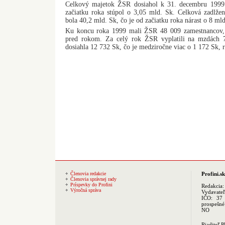
Celkový majetok ŽSR dosiahol k 31. decembru 1999
začiatku roka stúpol o 3,05 mld. Sk. Celková zadlž
bola 40,2 mld. Sk, čo je od začiatku roka nárast o 8 mld
Ku koncu roka 1999 mali ŽSR 48 009 zamestnancov,
pred rokom. Za celý rok ŽSR vyplatili na mzdách 
dosiahla 12 732 Sk, čo je medziročne viac o 1 172 Sk, r
Členovia redakcie
Profini.sk
Členovia správnej rady
Príspevky do Profini
Redakcia
Výročná správa
Vydavate
IČO: 37 
prospešné
NO
Riaditeľ 