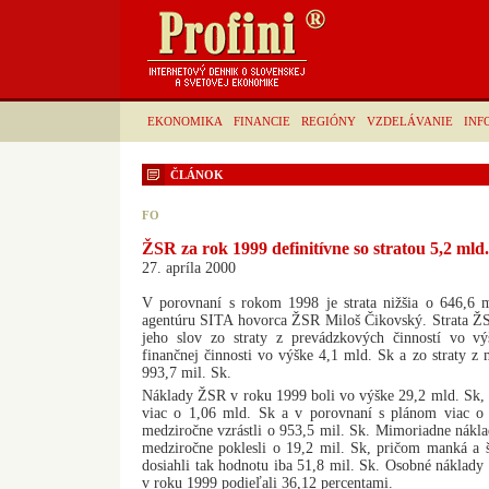
EKONOMIKA
FINANCIE
REGIÓNY
VZDELÁVANIE
INF
ČLÁNOK
FO
ŽSR za rok 1999 definitívne so stratou 5,2 mld
27. apríla 2000
V porovnaní s rokom 1998 je strata nižšia o 646,6 m
agentúru SITA hovorca ŽSR Miloš Čikovský. Strata Ž
jeho slov zo straty z prevádzkových činností vo vý
finančnej činnosti vo výške 4,1 mld. Sk a zo straty z
993,7 mil. Sk.
Náklady ŽSR v roku 1999 boli vo výške 29,2 mld. Sk, 
viac o 1,06 mld. Sk a v porovnaní s plánom viac o 
medziročne vzrástli o 953,5 mil. Sk. Mimoriadne nákl
medziročne poklesli o 19,2 mil. Sk, pričom manká a š
dosiahli tak hodnotu iba 51,8 mil. Sk. Osobné náklad
v roku 1999 podieľali 36,12 percentami.