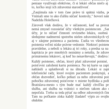
peniaze využívajú efektívne, či si lekári občas niečo aj
to, koľko stojí ich zdravotná starostlivosť.
„Zaujímala nás v tom čase práve tá spätná väzba, po
Vnímali sme to ako ďalšiu súčasť kontroly,“ hovorí ná
Nadežda Holečková.
Zároveň však dodáva, že v súčasnosti, keď sa preroz
nemá zmysel rozosielať účty všetkým poistencom. „Sa
účty, je to súčasť činnosti revízneho lekára, osobná 
sledujeme nadmernú spotrebu nielen zdravotníckych vý
aj v záujme poistenca a pacienta. Ľudia vo všeobecno
poistenia veľmi nízke právne vedomie. Niektorí poistenci
pravidelne, a neboli u lekára aj tri roky, a predsa sa na
kapitácia je pre mnohých neznámy a netušia, že zdravo
primárnemu lekárovi, aj keď ho nenavštevujú,“ dodáva
Každý poistenec, občan, ktorý platí zdravotné poistné,
poisťovni založenú kartu poistenca. Na tej karte sa zap
nahlásili a uplatňovali si na úhradu. Lekári si za
telefonické rady, ktoré svojim pacientom poskytujú, 
občan dozvedieť, koľko peňazí za neho zdravotná pois
pobočku zdravotnej poisťovne v mieste bydliska a po
Bratislava-mesto s tým bude mať každý chvíľku pro
služba, ani služba na vrátnici o niečom takom ako 
nepočula. Treba sa teda pýtať na odbor zdravotných činn
Tam na počkanie získa každý žiadateľ výpis zo svoj
obdobie.