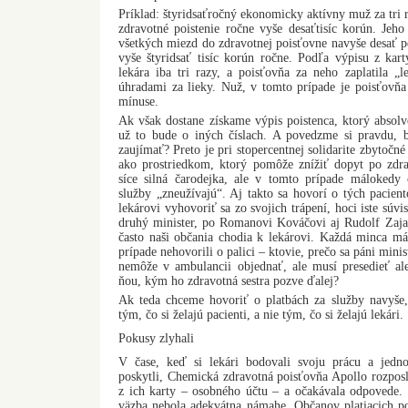
Príklad: štyridsaťročný ekonomicky aktívny muž za tri 
zdravotné poistenie ročne vyše desaťtisíc korún. Jeho
všetkých miezd do zdravotnej poisťovne navyše desať p
vyše štyridsať tisíc korún ročne. Podľa výpisu z kart
lekára iba tri razy, a poisťovňa za neho zaplatila „l
úhradami za lieky. Nuž, v tomto prípade je poisťovňa
mínuse.
Ak však dostane získame výpis poistenca, ktorý absolv
už to bude o iných číslach. A povedzme si pravdu, 
zaujímať? Preto je pri stopercentnej solidarite zbytoč
ako prostriedkom, ktorý pomôže znížiť dopyt po zdra
síce silná čarodejka, ale v tomto prípade málokedy o
služby „zneužívajú“. Aj takto sa hovorí o tých pacient
lekárovi vyhovoriť sa zo svojich trápení, hoci iste súv
druhý minister, po Romanovi Kováčovi aj Rudolf Zaja
často naši občania chodia k lekárovi. Každá minca m
prípade nehovorili o palici – ktovie, prečo sa páni minis
nemôže v ambulancii objednať, ale musí presedieť ale
ňou, kým ho zdravotná sestra pozve ďalej?
Ak teda chceme hovoriť o platbách za služby navyše
tým, čo si želajú pacienti, a nie tým, čo si želajú lekári.
Pokusy zlyhali
V čase, keď si lekári bodovali svoju prácu a jedno
poskytli, Chemická zdravotná poisťovňa Apollo rozpos
z ich karty – osobného účtu – a očakávala odpovede. 
väzba nebola adekvátna námahe. Občanov platiacich poi