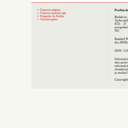
Členovia redakcie
Profini.sk
Členovia správnej rady
Príspevky do Profini
Redakcia
Výročná správa
Vydavate
IČO: 37 
prospešné
NO
Riaditeľ 
doc.RNDr.
ISSN: 13
Informáci
sme presv
informác
obsiahnut
je možné 
Copyrigh