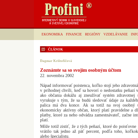
EKONOMIKA
FINANCIE
REGIÓNY
VZDELÁVANIE
INF
ČLÁNOK
Dagmar Krištofičová
Zoznámte sa so svojím osobným účtom
22. novembra 2002
Nápad informovať poistenca, koľko stojí jeho zdravotná 
v príhodnej chvíli, keď sa hovorí o nedostatku peňazí 
ako občania dokážu aj zneužívať systém zdravotnej st
vyrukuje s tým, že sa budú sledovať údaje za každéh
palica má dva konce. Ak sa totiž na svoj osobný ú
ekonomicky aktívny občan, ktorý platí pravidelne a dlh
platby, ktoré za neho odvádza zamestnávateľ, začne in
platí.
Môže totiž zistiť, že z tých peňazí, ktoré do poisťovne
vrátilo tak jedno až päť percent, podľa toho, koľkok
alebo špecialistu.