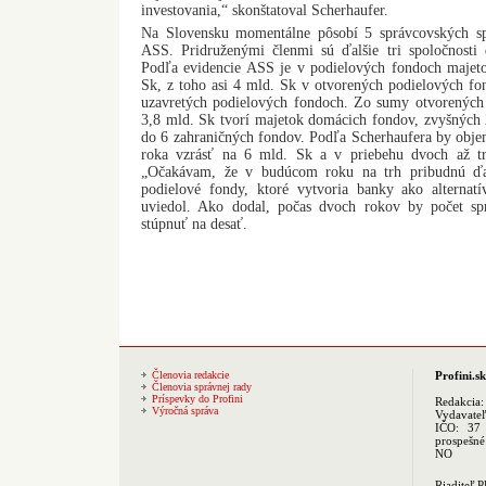
investovania,“ skonštatoval Scherhaufer.
Na Slovensku momentálne pôsobí 5 správcovských spo
ASS. Pridruženými členmi sú ďalšie tri spoločnosti d
Podľa evidencie ASS je v podielových fondoch majeto
Sk, z toho asi 4 mld. Sk v otvorených podielových fo
uzavretých podielových fondoch. Zo sumy otvorených
3,8 mld. Sk tvorí majetok domácich fondov, zvyšných 
do 6 zahraničných fondov. Podľa Scherhaufera by obj
roka vzrásť na 6 mld. Sk a v priebehu dvoch až t
„Očakávam, že v budúcom roku na trh pribudnú ďal
podielové fondy, ktoré vytvoria banky ako alterna
uviedol. Ako dodal, počas dvoch rokov by počet sp
stúpnuť na desať.
Členovia redakcie
Profini.sk
Členovia správnej rady
Príspevky do Profini
Redakcia
Výročná správa
Vydavate
IČO: 37 
prospešné
NO
Riaditeľ 