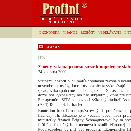
EKONOMIKA
FINANCIE
REGIÓNY
VZDELÁVANIE
INF
ČLÁNOK
SITA
Zmeny zákona prinesú širšie kompetencie štá
24. októbra 2000
Štátnemu dozoru budú podľa doplnenia zákona o kolekt
novembra aj osoby, ktoré bez povolenia vykonávajú čin
správcovská spoločnosť alebo depozitár. Súčasné zneni
dozor bol vykonávaný len nad subjektmi, ktoré pre svoj
Pre agentúru SITA to povedal výkonný riaditeľ Asoci
(ASS) Roman Scherhaufer.
Kontrolnú funkciu nad správcovskými spoločnosťami 
finančný trh. Zloženie jeho vedenia bude vláda pre
ministerky financií Brigity Schmögnerovej by sa pre
Inštitútu finančných a menových štúdií Národnej 
Podpredsedom by mal byť prodekan Ekonomickej fak