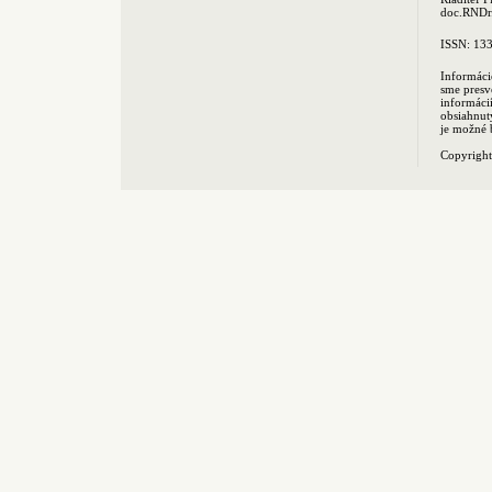
doc.RNDr.
ISSN: 13
Informáci
sme presv
informác
obsiahnut
je možné 
Copyrigh