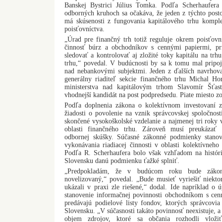
Banskej Bystrici Július Tomka. Podľa Scherhaufera 
odborných kruhoch sa očakáva, že jeden z týchto post
má skúsenosti z fungovania kapitálového trhu komplex
poisťovníctva.
„Úrad pre finančný trh totiž reguluje okrem poisťovn
činnosť búrz a obchodníkov s cennými papiermi, p
sledovať a kontrolovať aj zložité toky kapitálu na trh
trhu,“ povedal. V budúcnosti by sa k tomu mal pripo
nad nebankovými subjektmi. Jeden z ďalších navrhov
generálny riaditeľ sekcie finančného trhu Michal Ho
ministerstva nad kapitálovým trhom Slavomír Šťa
vhodnejší kandidát na post podpredsedu. Piate miesto zo
Podľa doplnenia zákona o kolektívnom investovaní z
žiadosti o povolenie na vznik správcovskej spoločnos
skončené vysokoškolské vzdelanie a najmenej tri roky 
oblasti finančného trhu. Zároveň musí preukázať 
odbornej skúšky. Súčasné zákonné podmienky stano
vykonávania riadiacej činnosti v oblasti kolektívneho 
Podľa R. Scherhaufera bolo však vzhľadom na históri
Slovensku danú podmienku ťažké splniť.
„Predpokladám, že v budúcom roku bude zákon
novelizovaný,“ povedal. „Bude musieť vyriešiť niekto
ukázali v praxi zle riešené,“ dodal. Ide napríklad o ú
stanovenie informačnej povinnosti obchodníkom s ce
predávajú podielové listy fondov, ktorých správcovi
Slovensku. „V súčasnosti takáto povinnosť neexistuje, 
objem zdrojov, ktoré sa občania rozhodli vloži