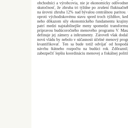
obchodníci a výrobcovia, nie je ekonomicky odôvodne
skutočnosť, že zhruba tri týždne po zrušení fluktuačn
na úrovni zhruba 12% nad bývalou centrálnou paritou.
oproti východiskovému stavu spred troch týždňov, ke
neho dôkazom sily ekonomického fundamentu krajiny.
patrí medzi najstabilnejšie meny spomedzi transformuj
prípravou budúcoročného menového programu V. Masár
definuje jej zámery a inštrumenty. Zároveň však doda
novú vládu by nebolo v súčasnosti účelné menový prog
kvantifikovať. Ten sa bude totiž odvíjať od hospodá
návrhu štátneho rozpočtu na budúci rok. Zdôrazni
zabezpečiť lepšiu koordináciu menovej a fiskálnej politi