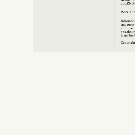
doc.RNDr.
ISSN: 13
Informáci
sme presv
informác
obsiahnut
je možné 
Copyrigh