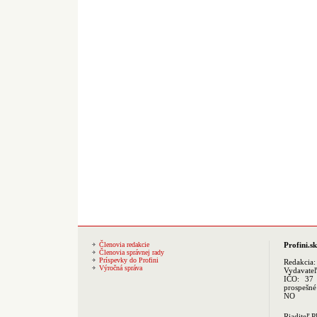
Členovia redakcie
Profini.sk
Členovia správnej rady
Príspevky do Profini
Redakcia
Výročná správa
Vydavate
IČO: 37 
prospešné
NO
Riaditeľ 