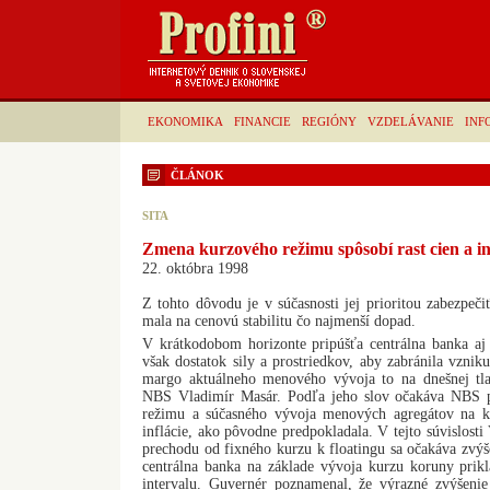
EKONOMIKA
FINANCIE
REGIÓNY
VZDELÁVANIE
INF
ČLÁNOK
SITA
Zmena kurzového režimu spôsobí rast cien a in
22. októbra 1998
Z tohto dôvodu je v súčasnosti jej prioritou zabezpe
mala na cenovú stabilitu čo najmenší dopad.
V krátkodobom horizonte pripúšťa centrálna banka a
však dostatok sily a prostriedkov, aby zabránila vzni
margo aktuálneho menového vývoja to na dnešnej tla
NBS Vladimír Masár. Podľa jeho slov očakáva NBS
režimu a súčasného vývoja menových agregátov na k
inflácie, ako pôvodne predpokladala. V tejto súvislosti
prechodu od fixného kurzu k floatingu sa očakáva zvýš
centrálna banka na základe vývoja kurzu koruny prikl
intervalu. Guvernér poznamenal, že výrazné zvýšenie 