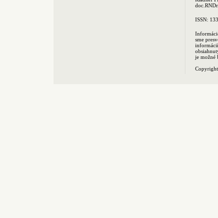
doc.RNDr.
ISSN: 13
Informáci
sme presv
informác
obsiahnut
je možné 
Copyrigh