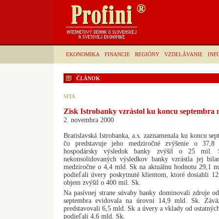
EKONOMIKA
FINANCIE
REGIÓNY
VZDELÁVANIE
INF
ČLÁNOK
SITA
Zisk Istrobanky vzrástol ku koncu septembra n
2. novembra 2000
Bratislavská Istrobanka, a.s. zaznamenala ku koncu sep
čo predstavuje jeho medziročné zvýšenie o 37,8
hospodársky výsledok banky zvýšil o 25 mil. 
nekonsolidovaných výsledkov banky vzrástla jej bil
medziročne o 4,4 mld. Sk na aktuálnu hodnotu 29,1 ml
podieľali úvery poskytnuté klientom, ktoré dosiahli 12
objem zvýšil o 400 mil. Sk.
Na pasívnej strane súvahy banky dominovali zdroje od
septembra evidovala na úrovni 14,9 mld. Sk. Záv
predstavovali 6,5 mld. Sk a úvery a vklady od ostatnýc
podieľali 4,6 mld. Sk.