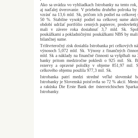
Ako sa uvádza vo vyhliadkach Istrobanky na tento rok, 
aj naďalej úverovanie. V priebehu druhého polroka by
vzrásť na 13,6 mld. Sk, pričom ich podiel na celkovej
50 %. Stabilne vysoký podiel na celkovej sume aktí
období udržať portfólio cenných papierov, predovšetk
mali v závere roka dosiahnuť 3,7 mld. Sk. Spol
poukážkami a pokladničnými poukážkami NBS by mali t
bilančnej sume.
Trištvrteročný zisk dosiahla Istrobanka pri celkových 
výnosoch 5,072 mld. Sk. Výnosy z finančných činnos
mld. Sk a náklady na finančné činnosti sa vyšplhali na
banky pritom medziročne poklesli o 925 mil. Sk. Ba
rezervy a opravné položky v objeme 851,97 mil. 
celkového objemu použila 977,3 mil. Sk.
Istrobanka patrí medzi stredné veľké slovenské 
Istrobanky je Slovenská poisťovňa so 72 % akcií. Mesto
a rakúska Die Erste Bank der österreichischen Spark
Istrobanky.