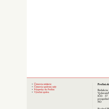
Členovia redakcie
Profini.sk
Členovia správnej rady
Príspevky do Profini
Redakcia
Výročná správa
Vydavate
IČO: 37 
prospešné
NO
Riaditeľ 