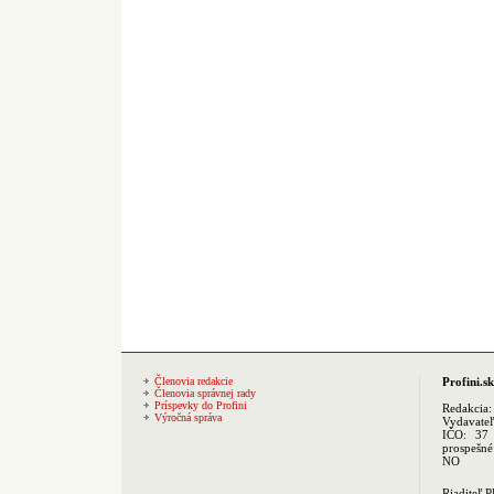
Členovia redakcie
Profini.sk
Členovia správnej rady
Príspevky do Profini
Redakcia
Výročná správa
Vydavate
IČO: 37 
prospešné
NO
Riaditeľ 