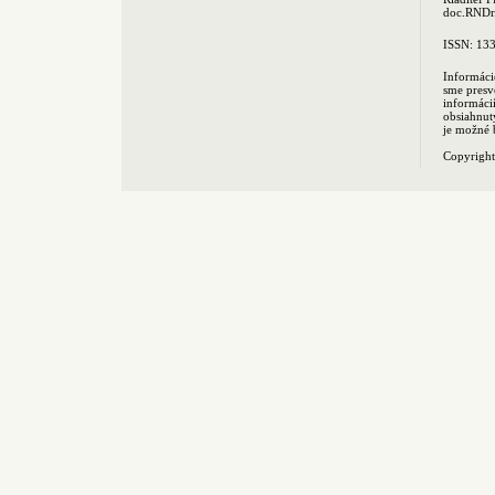
doc.RNDr.
ISSN: 13
Informáci
sme presv
informác
obsiahnut
je možné 
Copyrigh