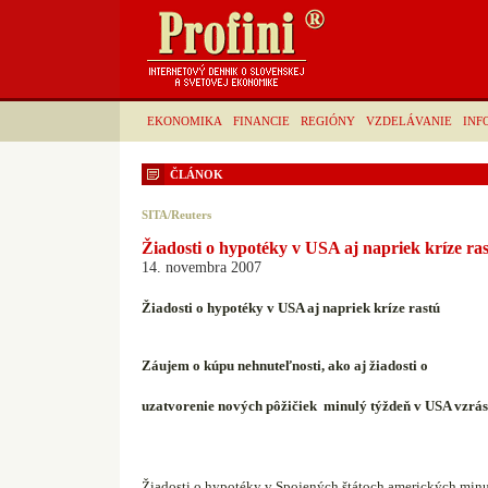
EKONOMIKA
FINANCIE
REGIÓNY
VZDELÁVANIE
INF
ČLÁNOK
SITA/Reuters
Žiadosti o hypotéky v USA aj napriek kríze ra
14. novembra 2007
Žiadosti o hypotéky v USA aj napriek kríze rastú
Záujem o kúpu nehnuteľnosti, ako aj žiadosti o
uzatvorenie nových pôžičiek
minulý týždeň v USA vzrás
Žiadosti o hypotéky v Spojených štátoch amerických minu