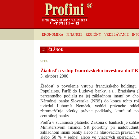
EKONOMIKA
FINANCIE
REGIÓNY
VZDELÁVANIE
INF
ČLÁNOK
SITA
Žiadosť o vstup francúzskeho investora do ĽB
5. októbra 2000
Žiadosť o povolenie vstupu francúzskeho holdingu
Populaires, Paríž do Ľudovej banky, a.s., Bratislava
percentného podielu na jej základnom imaní by chce
Národnej banke Slovenska (NBS) do konca tohto ro
uviedol Ľubomír Nemček, vedúci právneho odde
zhromažďuje všetky právne podklady, ktoré sú pot
centrálnej banky.
Podľa v súčasnosti platného Zákona o bankách je súhl
Ministerstvom financií SR potrebný pri nadobudnut
základnom imaní banky alebo na hlasovacích právach 
alebo 50 % v jednej alebo vo viacerých operáciách.