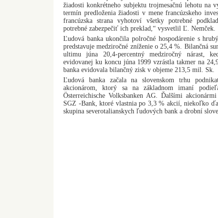
žiadosti konkrétneho subjektu trojmesačnú lehotu na 
termín predloženia žiadosti v mene francúzskeho inves
francúzska strana vyhotoví všetky potrebné podkla
potrebné zabezpečiť ich preklad,“ vysvetlil Ľ. Nemček.
Ľudová banka ukončila polročné hospodárenie s hrub
predstavuje medziročné zníženie o 25,4 %. Bilančná s
ultimu júna 20,4-percentný medziročný nárast, 
evidovanej ku koncu júna 1999 vzrástla takmer na 24
banka evidovala bilančný zisk v objeme 213,5 mil. Sk.
Ľudová banka začala na slovenskom trhu podnik
akcionárom, ktorý sa na základnom imaní podie
Österreichische Volksbanken AG. Ďalšími akcionár
SGZ -Bank, ktoré vlastnia po 3,3 % akcií, niekoľko ď
skupina severotalianskych ľudových bank a drobní slove