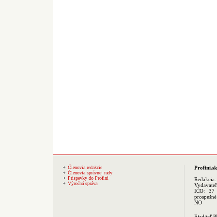
Členovia redakcie
Profini.sk
Členovia správnej rady
Príspevky do Profini
Redakcia
Výročná správa
Vydavate
IČO: 37 
prospešné
NO
Riaditeľ 