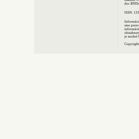
doc.RNDr.
ISSN: 13
Informáci
sme presv
informác
obsiahnut
je možné 
Copyrigh