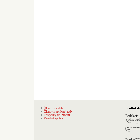
Členovia redakcie
Profini.sk
Členovia správnej rady
Príspevky do Profini
Redakcia
Výročná správa
Vydavate
IČO: 37 
prospešné
NO
Riaditeľ 