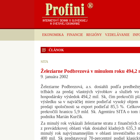
EKONOMIKA
FINANCIE
REGIÓNY
VZDELÁVANIE
INF
ČLÁNOK
SITA
Železiarne Podbrezová v minulom roku 494,2 m
9. januára 2002
Železiarne Podbrezová, a.s. dosiahli podľa predbež
tržbách za predaj vlastných výrobkov a služieb v
hospodársky výsledok 494,2 mil. Sk, čím prekročili pl
výsledku sa v najväčšej miere podieľal vysoký obje
predaji spoločnosti sa export podieľal 85,5 %. Celko
prekročili hranicu 5,9 mld. Sk. Agentúru SITA o tom 
podniku Marián Kurčík.
Za minulý rok vykázali železiarne stratu z finančných 
z prevádzkovej oblasti však dosiahol kladných 635,3 
minulý rok najvýznamnejším v oblasti investičného r
400 mil. Sk predstavoval 70-percentný podiel klasick