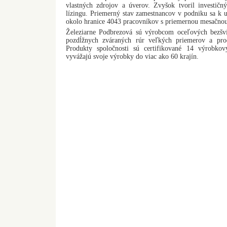
vlastných zdrojov a úverov. Zvyšok tvoril investič
lízingu. Priemerný stav zamestnancov v podniku sa k 
okolo hranice 4043 pracovníkov s priemernou mesačno
Železiarne Podbrezová sú výrobcom oceľových bezšví
pozdĺžnych zváraných rúr veľkých priemerov a pro
Produkty spoločnosti sú certifikované 14 výrobkový
vyvážajú svoje výrobky do viac ako 60 krajín.