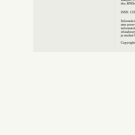
doc.RNDr.
ISSN: 13
Informáci
sme presv
informác
obsiahnut
je možné 
Copyrigh