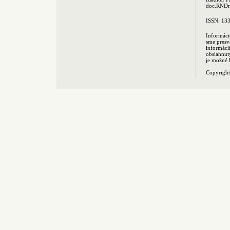
doc.RNDr.
ISSN: 13
Informáci
sme presv
informác
obsiahnut
je možné 
Copyrigh