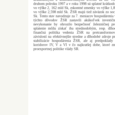
druhom polroku 1997 a v roku 1998 sú splatné krátkod
vo výške 2, 162 mld Sk, eskontné zmenky vo výške 1,
vo výške 2,598 mld Sk. ŽSR majú tiež záväzok zo soc
Sk. Tento stav navodzuje za 7. mesiacov hospodárenia 
týchto dôvodov ŽSR zastavili akúkoľvek investičn
nevykonanie by ohrozilo bezpečnosť železničnej pr
splatenie môžu získať iba strednodobým, resp. dl
finančná politika vedenia ŽSR na pretransformov
závislostí na efektívnejšie stredne a dlhodobé zdroje p
stabilizácie hospodárenia ŽSR, ale aj predpoklady 
koridorov IV, V a VI v čo najkratšej dobe, ktoré z
proexportnej politike vlády SR.