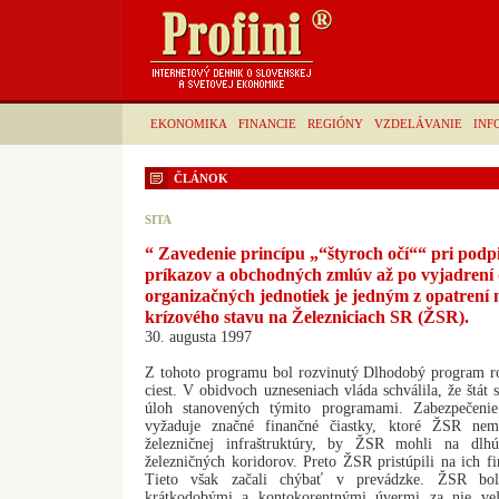
EKONOMIKA
FINANCIE
REGIÓNY
VZDELÁVANIE
INF
ČLÁNOK
SITA
“ Zavedenie princípu „“štyroch očí““ pri pod
príkazov a obchodných zmlúv až po vyjadrení
organizačných jednotiek je jedným z opatrení 
krízového stavu na Železniciach SR (ŽSR).
30. augusta 1997
Z tohoto programu bol rozvinutý Dlhodobý program r
ciest. V obidvoch uzneseniach vláda schválila, že štát
úloh stanovených týmito programami. Zabezpečeni
vyžaduje značné finančné čiastky, ktoré ŽSR nem
železničnej infraštruktúry, by ŽSR mohli na dlh
železničných koridorov. Preto ŽSR pristúpili na ich fi
Tieto však začali chýbať v prevádzke. ŽSR boli 
krátkodobými a kontokorentnými úvermi za nie v