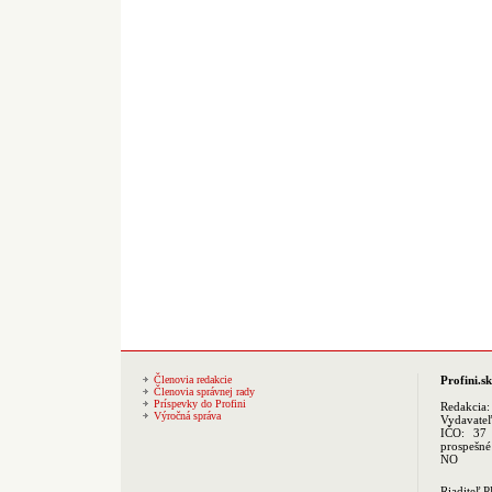
Členovia redakcie
Profini.sk
Členovia správnej rady
Príspevky do Profini
Redakcia
Výročná správa
Vydavate
IČO: 37 
prospešné
NO
Riaditeľ 