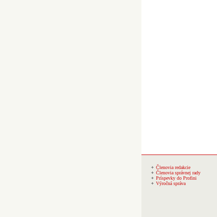
Členovia redakcie
Členovia správnej rady
Príspevky do Profini
Výročná správa