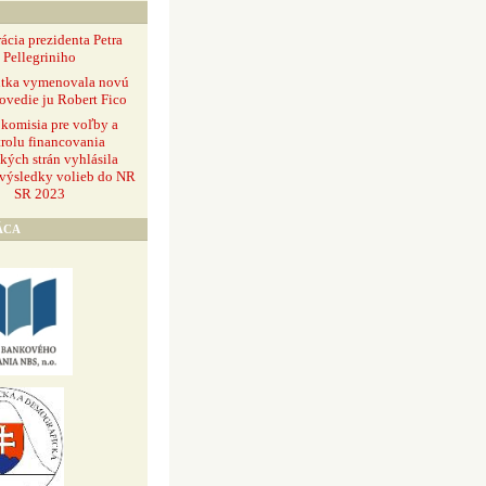
ácia prezidenta Petra
Pellegriniho
ntka vymenovala novú
ovedie ju Robert Fico
 komisia pre voľby a
rolu financovania
ckých strán vyhlásila
 výsledky volieb do NR
SR 2023
ÁCA