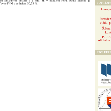
aním základného imania o 2 mld. Sk v minulom roku, podľa ktorého je
TOP TÉMY
sťovne FNM s podielom 50,55 %.
Inaugur
Prezide
vládu, p
Štátna
kont
politi
oficiálne
SPOLUPR