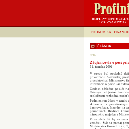
EKONOMIKA
FINANCIE
ČLÁNOK
SITA
Záujemcovia o post pri
31. januára 2001
V stredu bol posledný deň
privatizáciu Slovenskej poi
pracujúcej pri Ministerstve f
informácie o počte kandidáto
Žiadosti následne posúdi ri
Ostatným subjektom komisia 
spoločnosti rozhodnú podať
Podmienkou účasti v tendri s
skúsenosti s privatizačný
bankovníctva. Inzeráty na te
periodikách. Riadiaca komis
národného majetku a Minister
Privatizácia SP by sa mal
vozidiel. Štát na predaj pon
Ministerstva financií SR (5