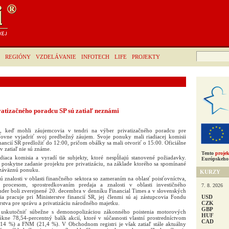
Hľadať:
REGIÓNY
VZDELÁVANIE
INFOTECH
LIFE
PROJEKTY
vatizačného poradcu SP sú zatiaľ neznámi
, keď mohli záujemcovia v tendri na výber privatizačného poradcu pre
sťovne vyjadriť svoj predbežný záujem. Svoje ponuky mali riadiacej komisii
inancií SR predložiť do 12:00, pričom obálky sa mali otvoriť o 15:00. Oficiálne
v zatiaľ nie sú známe.
Tento
projek
adiaca komisia a vyradí tie subjekty, ktoré nespĺňajú stanovené požiadavky.
Európskeho 
poskytne zadanie projektu pre privatizáciu, na základe ktorého sa spomínané
 záväznú ponuku.
KURZY
ú znalosti v oblasti finančného sektora so zameraním na oblasť poisťovníctva,
m procesom, sprostredkovaním predaja a znalosti v oblasti investičného
7. 8. 2026
nder boli zverejnené 20. decembra v denníku Financial Times a v slovenských
USD
ia pracuje pri Ministerstve financií SR, jej členmi sú aj zástupcovia Fondu
CZK
stva pre správu a privatizáciu národného majetku.
GBP
a uskutočniť súbežne s demonopolizáciou zákonného poistenia motorových
HUF
úkne 78,54-percentný balík akcií, ktoré v súčasnosti vlastní prostredníctvom
CAD
7,14 %) a FNM (21,4 %). V Obchodnom registri je však zatiaľ stále aktuálny