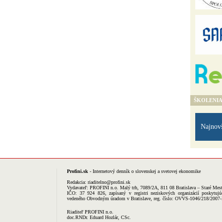
ŠKOLENI
Najnov
Profini.sk
- Internetový denník o slovenskej a svetovej ekonomike
Redakcia:
riaditelno@profini.sk
Vydavateľ:
PROFINI n.o.
Malý trh, 7089/2A, 811 08 Bratislava – Staré Mes
IČO: 37 924 826, zapísaný v registri neziskových organizácií poskytujú
vedeného Obvodným úradom v Bratislave, reg. číslo: OVVS-1046/218/2007
Riaditeľ PROFINI n.o.
doc.RNDr. Eduard Hozlár, CSc.