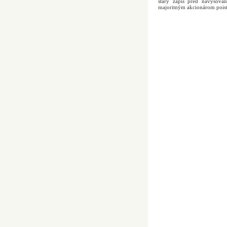
starý zápis pred navyšov
majoritným akcionárom poi