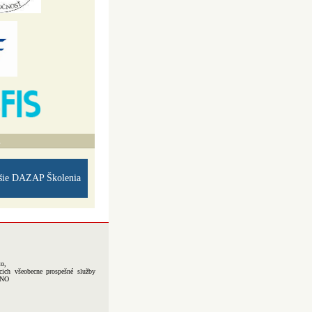
A
šie DAZAP Školenia
to,
cich všeobecne prospešné služby
-NO