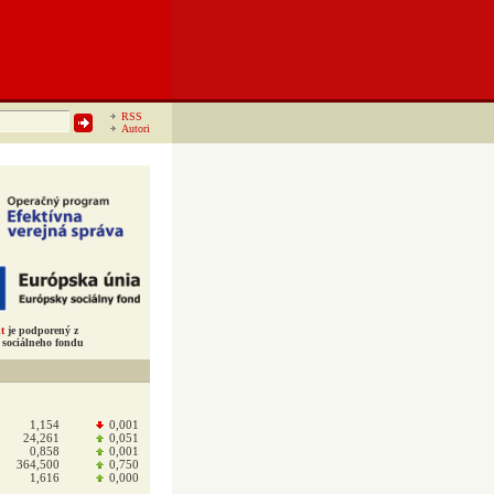
RSS
Autori
t
je podporený z
sociálneho fondu
1,154
0,001
24,261
0,051
0,858
0,001
364,500
0,750
1,616
0,000