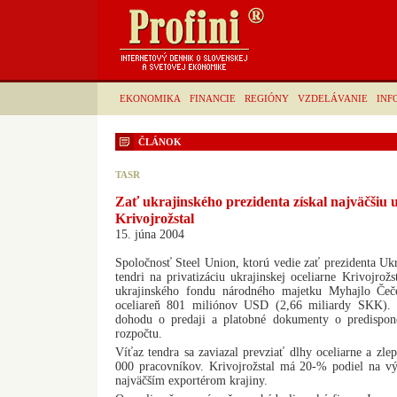
EKONOMIKA
FINANCIE
REGIÓNY
VZDELÁVANIE
INF
ČLÁNOK
TASR
Zať ukrajinského prezidenta získal najväčšiu 
Krivojrožstal
15. júna 2004
Spoločnosť Steel Union, ktorú vedie zať prezidenta Ukr
tendri na privatizáciu ukrajinskej oceliarne Krivojrož
ukrajinského fondu národného majetku Myhajlo Čeče
oceliareň 801 miliónov USD (2,66 miliardy SKK). 
dohodu o predaji a platobné dokumenty o predispono
rozpočtu.
Víťaz tendra sa zaviazal prevziať dlhy oceliarne a zlep
000 pracovníkov. Krivojrožstal má 20-% podiel na výr
najväčším exportérom krajiny.