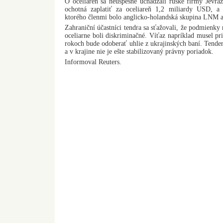
O oceliareň sa neúspešne uchádzali ruské firmy Jevraz
ochotná zaplatiť za oceliareň 1,2 miliardy USD, a
ktorého členmi bolo anglicko-holandská skupina LNM a
Zahraniční účastníci tendra sa sťažovali, že podmienky 
oceliarne boli diskriminačné. Víťaz napríklad musel pri
rokoch bude odoberať uhlie z ukrajinských baní. Tender
a v krajine nie je ešte stabilizovaný právny poriadok.
Informoval Reuters.