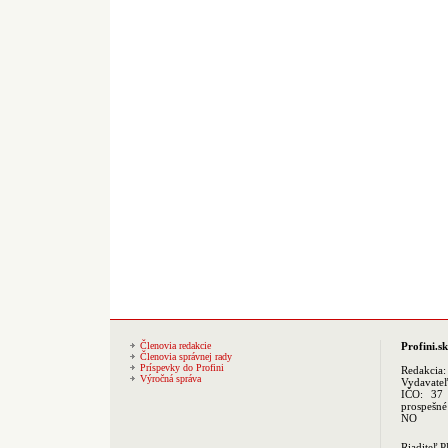
Členovia redakcie
Profini.sk
Členovia správnej rady
Príspevky do Profini
Redakcia
Výročná správa
Vydavate
IČO: 37 
prospešné
NO
Riaditeľ 