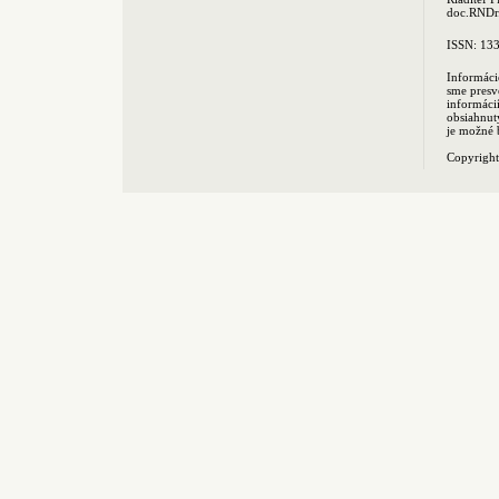
doc.RNDr.
ISSN: 13
Informáci
sme presv
informác
obsiahnut
je možné 
Copyrigh