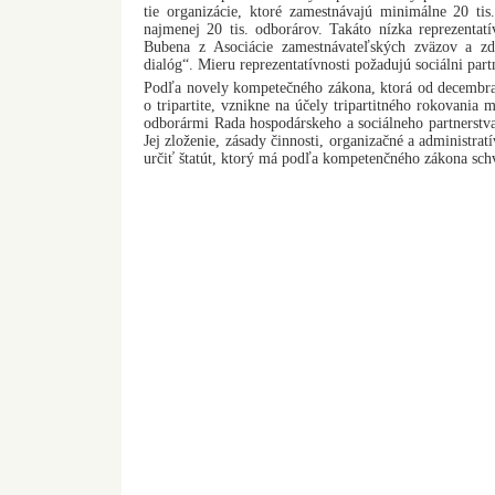
tie organizácie, ktoré zamestnávajú minimálne 20 tis
najmenej 20 tis. odborárov. Takáto nízka reprezenta
Bubena z Asociácie zamestnávateľských zväzov a zd
dialóg“. Mieru reprezentatívnosti požadujú sociálni partn
Podľa novely kompetečného zákona, ktorá od decembra 
o tripartite, vznikne na účely tripartitného rokovania
odborármi Rada hospodárskeho a sociálneho partnerstva
Jej zloženie, zásady činnosti, organizačné a administra
určiť štatút, ktorý má podľa kompetenčného zákona sch