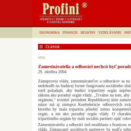
EKONOMIKA
FINANCIE
REGIÓNY
VZDELÁVANIE
INF
ČLÁNOK
SITA
Zamestnávatelia a odborári nechcú byť porad
29. októbra 2004
Zástupcovia vlády, zamestnávateľov a odborárov sa na
nedohodli na budúcej forme fungovania sociálneho dial
totiž požadujú, aby budúci tripartitný orgán nepôs
zákona ako poradný orgán vlády. „Trváme na tom, aby tr
orgánom,“ uviedol prezident Republikovej únie zames
názor má aj zástupca Konfederácie odborových zv
ktorého by mala tripartita pôsobiť mimo kompetenč
orgán, a nie ako poradný orgán vlády. O charakt
tripartitného orgánu by mali sociálni partneri opäť roko
Zamestnávatelia a odborári tiež nesúhlasia s hranicou r
vláda. Zástupcami sociálnych partnerov by podľa toh