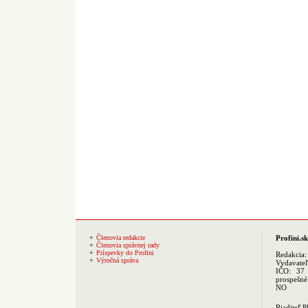
Členovia redakcie
Profini.sk
Členovia správnej rady
Príspevky do Profini
Redakcia
Výročná správa
Vydavate
IČO: 37 
prospešné
NO
Riaditeľ 