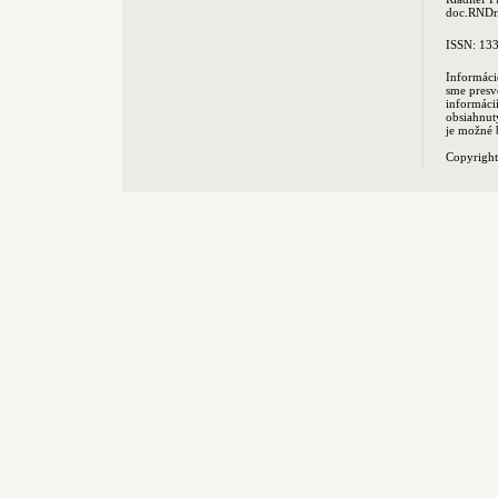
doc.RNDr.
ISSN: 13
Informáci
sme presv
informác
obsiahnut
je možné 
Copyrigh