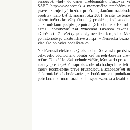
príspevok vlády do danej problematiky. Pracovná ve
SAEO http://www.saec.sk a momentálne prechádza m
práve ukazuje byť brzdou pri čo najskoršom nadobudnu
predstáv malo byť 1.januára roku 2001. Je isté, že tento 
okrem iného ako vždy finančný problém, keď sa odhad
elektronickom podpise je potrebných viac ako 100 mil
nemali dominovať nad výhodami takéhoto zákona 
užitočnosti. Za všetky príklady uvediem len jeden. M
po Internete je určite lákavé a napr. v Nemecku bežn
viac ako polovica podnikateľov.
V súčasnosti elektronický obchod na Slovensku predstav
celkového obchodného obratu keď sa pohybuje na úrov
ročne. Toto číslo však nebude väčšie, kým sa do praxe 
normy pre úspešné napredovanie obchodných aktivít c
miery podmienené práve pružnosťou a schopnosťou štá
elektronické obchodovanie je budúcnosťou podnika
potrebnou normou, snáď bude aspoň vzorová a kvalitne