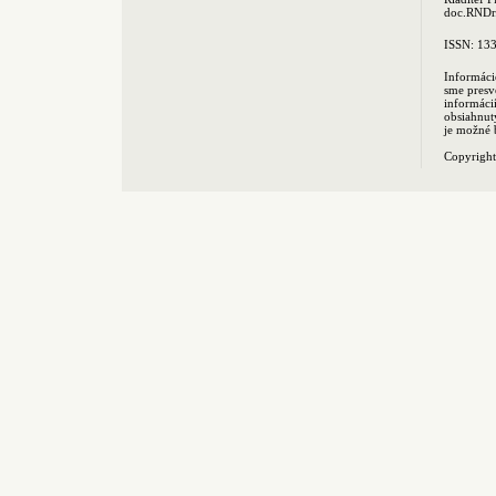
doc.RNDr.
ISSN: 13
Informáci
sme presv
informác
obsiahnut
je možné 
Copyrigh