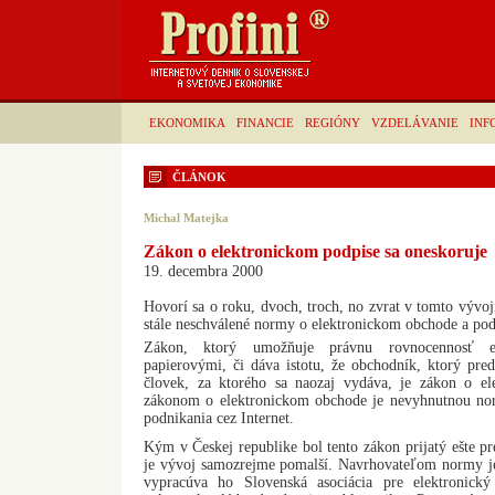
EKONOMIKA
FINANCIE
REGIÓNY
VZDELÁVANIE
INF
ČLÁNOK
Michal Matejka
Zákon o elektronickom podpise sa oneskoruje
19. decembra 2000
Hovorí sa o roku, dvoch, troch, no zvrat v tomto vývoj
stále neschválené normy o elektronickom obchode a pod
Zákon, ktorý umožňuje právnu rovnocennosť e
papierovými, či dáva istotu, že obchodník, ktorý pred
človek, za ktorého sa naozaj vydáva, je zákon o el
zákonom o elektronickom obchode je nevyhnutnou nor
podnikania cez Internet.
Kým v Českej republike bol tento zákon prijatý ešte pr
je vývoj samozrejme pomalší. Navrhovateľom normy je
vypracúva ho Slovenská asociácia pre elektronic