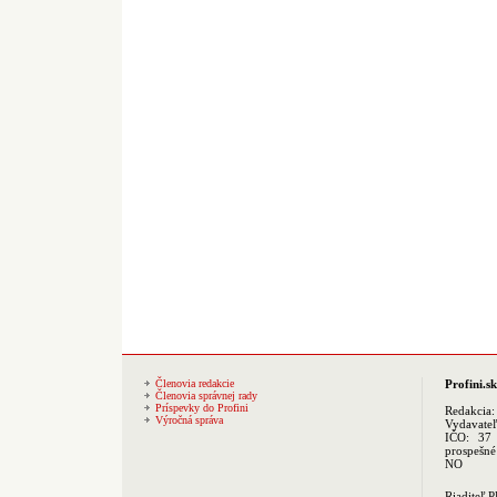
Členovia redakcie
Profini.sk
Členovia správnej rady
Príspevky do Profini
Redakcia
Výročná správa
Vydavate
IČO: 37 
prospešné
NO
Riaditeľ 