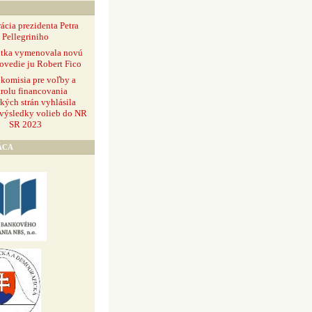
ácia prezidenta Petra
Pellegriniho
ntka vymenovala novú
ovedie ju Robert Fico
 komisia pre voľby a
rolu financovania
ckých strán vyhlásila
 výsledky volieb do NR
SR 2023
ÁCA