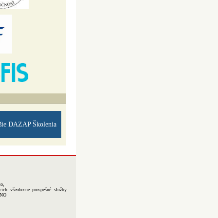
A
šie DAZAP Školenia
to,
cich všeobecne prospešné služby
-NO