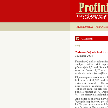
EKONOMIKA
FINANCIE
ČLÁNOK
SITA
Zahraničný obchod SR z
31. marca 2004
Februárový deficit zahranič
analytici, avšak príliš nep
pôvodných 1,7 mld. Sk na 1
roka na úrovni 1,32 mld. S
obchodu budú výraznejšie v d
Objem exportu dosiahol vo f
bol na úrovni 66,991 mld. S
vyjadrení dosiahli veľké 
porovnávacia základňa z p
Ťahúňom rastu exportu bol
podieľal takmer 28 %. „Medzi
%, “ skonštatovala analytičk
Ako uviedol analytik Slavie
Vysegrádskej štvorky, pri s
keďže pre vývoz automobilov
podľa neho môže znamenať 