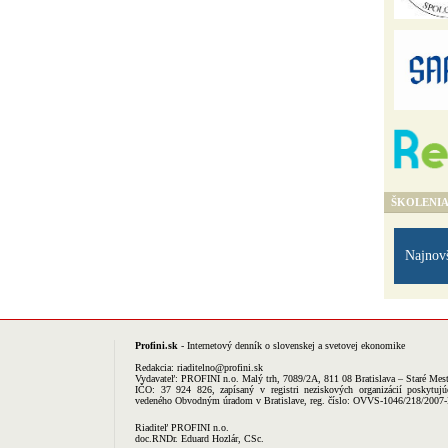
ŠKOLENI
Najnov
Profini.sk
- Internetový denník o slovenskej a svetovej ekonomike
Redakcia:
riaditelno@profini.sk
Vydavateľ:
PROFINI n.o.
Malý trh, 7089/2A, 811 08 Bratislava – Staré Mes
IČO: 37 924 826, zapísaný v registri neziskových organizácií poskytujú
vedeného Obvodným úradom v Bratislave, reg. číslo: OVVS-1046/218/2007
Riaditeľ PROFINI n.o.
doc.RNDr. Eduard Hozlár, CSc.