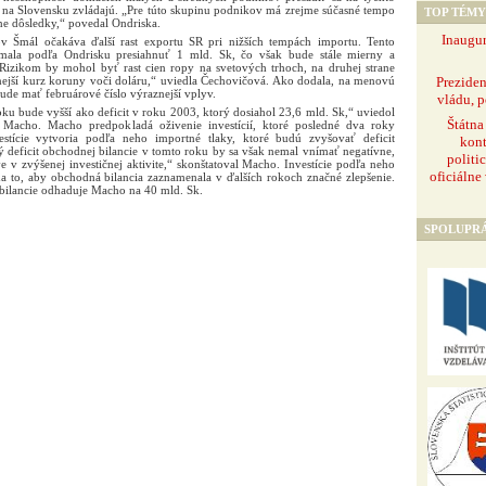
to na Slovensku zvládajú. „Pre túto skupinu podnikov má zrejme súčasné tempo
TOP TÉMY
ne dôsledky,“ povedal Ondriska.
Inaugur
ov Šmál očakáva ďalší rast exportu SR pri nižších tempách importu. Tento
 mala podľa Ondrisku presiahnuť 1 mld. Sk, čo však bude stále mierny a
Rizikom by mohol byť rast cien ropy na svetových trhoch, na druhej strane
Prezide
lnejší kurz koruny voči doláru,“ uviedla Čechovičová. Ako dodala, na menovú
bude mať februárové číslo výraznejší vplyv.
vládu, p
oku bude vyšší ako deficit v roku 2003, ktorý dosiahol 23,6 mld. Sk,“ uviedol
Štátna
j Macho. Macho predpokladá oživenie investícií, ktoré posledné dva roky
vestície vytvoria podľa neho importné tlaky, ktoré budú zvyšovať deficit
kont
 deficit obchodnej bilancie v tomto roku by sa však nemal vnímať negatívne,
politi
v zvýšenej investičnej aktivite,“ skonštatoval Macho. Investície podľa neho
oficiálne
na to, aby obchodná bilancia zaznamenala v ďalších rokoch značné zlepšenie.
 bilancie odhaduje Macho na 40 mld. Sk.
SPOLUPR