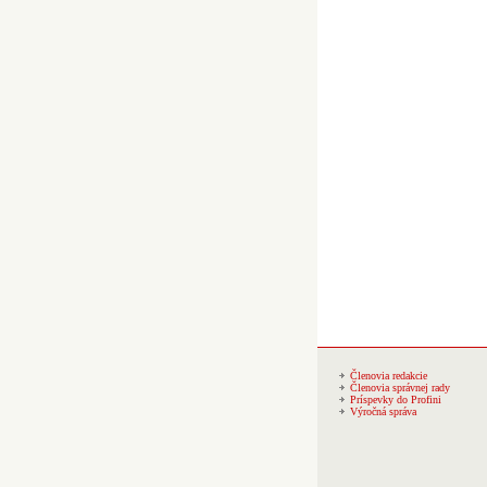
Členovia redakcie
Členovia správnej rady
Príspevky do Profini
Výročná správa