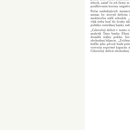
trhoch, zatiaľ čo ich firmy 
posilňovania koruny negatív
Počas nasledujúcich mesiac
mesiac by úroveň deficitu
medziročne nižší schodok. „
však treba brať do úvahy si
politiku centrálnej banky ne
„Celoročný deficit v tomto r
analytik Tatra banky Elize
dosiahli reálny pokles. In
obchodnej bilancie. „Zvýšený
keďže jeho pôvod bude práve 
vytvoria exportné kapacity 
Celoročný deficit obchodnej