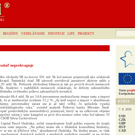
Hľadať:
REGIÓNY
VZDELÁVANIE
INFOTECH
LIFE
PROJEKTY
atiaľ neprekvapuje
ného obchodu SR na úrovni 591 mil. Sk bol mierne priaznivejší ako očakávali
rekvapil. Štatistický úrad SR zároveň zrevidoval januárové aktívne saldo z
,91 mld. Sk. Prebytok obchodnej bilancie je tak po prvých dvoch mesiacoch
k. Analytici v najbližších mesiacoch očakávajú, že deficity zahraničného
Tento
projek
ôsledku zvýšeného prílevu zahraničných investícií.
Európskeho 
ebruári 66,4 mld. Sk pri 14,6-percentnom medziročnom tempe rastu a import
k, čo je medziročné zvýšenie 11,2 %. „Aj keď export a import v absolútnom
KURZY
objemy, percentuálny nárast nie je až taký veľký, čo spôsobila vysoká
redchádzajúceho roka,“ uviedol analytik Poštovej banky Miroslav Šmál.
7. 8. 2026
 opäť predovšetkým automobilový priemysel, ktorý sa na celkovom objeme
ročný nárast v tejto kategórii za prvé dva mesiace tohto roka bol takmer 55
USD
a ČSOB Silvia Čechovičová.
CZK
GBP
 Capital Pavol Ondriska, určité znepokojenie budí pokles exportu do krajín
HUF
ilnom raste importu. „Na jednej strane ide o dôsledok komoditnej štruktúry,
CAD
 to nie sú kľúčové trhy,“ skonštatoval Ondriska. Na druhej strane, to však
neschopnosť domácich malých a stredných podnikov presadiť sa na týchto