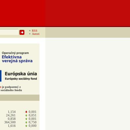
RSS
Autori
t
je podporený z
sociálneho fondu
1,154
0,001
24,261
0,051
0,858
0,001
364,500
0,750
1,616
0,000