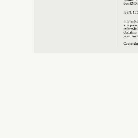
doc.RNDr.
ISSN: 13
Informáci
sme presv
informác
obsiahnut
je možné 
Copyrigh