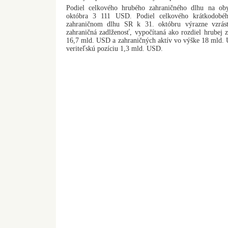
Podiel celkového hrubého zahraničného dlhu na ob
októbra 3 111 USD. Podiel celkového krátkodob
zahraničnom dlhu SR k 31. októbru výrazne vzrás
zahraničná zadlženosť, vypočítaná ako rozdiel hrubej z
16,7 mld. USD a zahraničných aktív vo výške 18 mld. 
veriteľskú pozíciu 1,3 mld. USD.