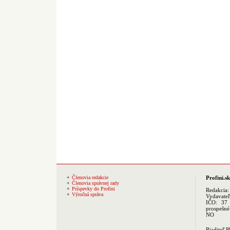
Členovia redakcie
Profini.sk
Členovia správnej rady
Príspevky do Profini
Redakcia
Výročná správa
Vydavate
IČO: 37 
prospešné
NO
Riaditeľ 