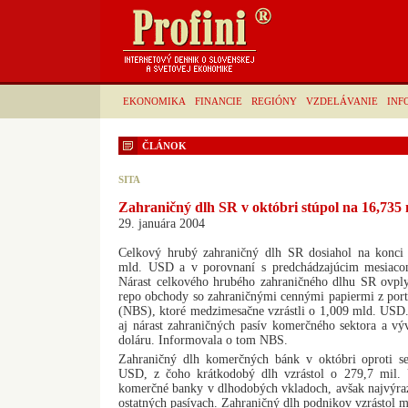
EKONOMIKA
FINANCIE
REGIÓNY
VZDELÁVANIE
INF
ČLÁNOK
SITA
Zahraničný dlh SR v októbri stúpol na 16,735
29. januára 2004
Celkový hrubý zahraničný dlh SR dosiahol na konci
mld. USD a v porovnaní s predchádzajúcim mesiaco
Nárast celkového hrubého zahraničného dlhu SR ovply
repo obchody so zahraničnými cennými papiermi z port
(NBS), ktoré medzimesačne vzrástli o 1,009 mld. USD. 
aj nárast zahraničných pasív komerčného sektora a v
doláru. Informovala o tom NBS.
Zahraničný dlh komerčných bánk v októbri oproti se
USD, z čoho krátkodobý dlh vzrástol o 279,7 mil.
komerčné banky v dlhodobých vkladoch, avšak najvýraz
ostatných pasívach. Zahraničný dlh podnikov vzrástol