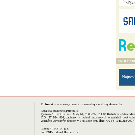
ŠKOLENI
Najnov
Profini.sk
- Internetový denník o slovenskej a svetovej ekonomike
Redakcia:
riaditelno@profini.sk
Vydavateľ:
PROFINI n.o.
Malý trh, 7089/2A, 811 08 Bratislava – Staré Mes
IČO: 37 924 826, zapísaný v registri neziskových organizácií poskytujú
vedeného Obvodným úradom v Bratislave, reg. číslo: OVVS-1046/218/2007
Riaditeľ PROFINI n.o.
doc.RNDr. Eduard Hozlár, CSc.