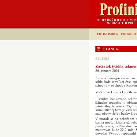
EKONOMIKA
FINANCIE
ČLÁNOK
REUTERS
Začiatok týždňa takmer
30. januára 2001
Koruna nereagovala ani na 
saldo bolo z veľkej časti 
schodku v obchode s Rusko
Voči dolár koruna končila na 
Likvidita bankového sekto
štátneho rozpočtu v objem
minimálnych rezerv 25,7 m
kumulatívnej báze je však se
mať obavy, že by banky k po
V utorok sa na peňažnom tr
banka podľa Habána už nebude
predpokladá, že Národná ba
maturovať bude 22,2 mld. S
povedal. Výnos v repotendri 