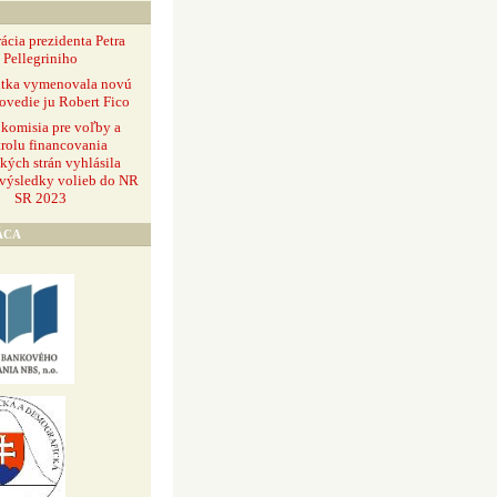
ácia prezidenta Petra
Pellegriniho
ntka vymenovala novú
ovedie ju Robert Fico
 komisia pre voľby a
rolu financovania
ckých strán vyhlásila
 výsledky volieb do NR
SR 2023
ÁCA