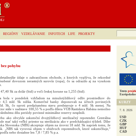
Hľadať:
REGIÓNY
VZDELÁVANIE
INFOTECH
LIFE
PROJEKTY
 bez pohybu
detailnejšie údaje o zahraničnom obchode, z ktorých vyplýva, že rekordné
spôsobené dovozom nerastných surovín (ropa), čo sa odrazilo aj na vysokom
m.
Tento
projek
47,40 Sk za dolár (bid) a voči českej korune na 1,255 (bid).
Európskeho 
ra bola v pondelok vzhľadom na minulotýždňový odliv prostriedkov do
e 4,5 mld. Sk nižšia. Komerčné banky deponovali na účtoch povinných
KURZY
ld. Sk, čo oproti predpísanému stavu predstavuje o 4 mld. Sk menej. Na
ktor stále v nadstave 100,55 % a podľa dílera VÚB Rastislava Habána nemožno
7. 8. 2026
slednému dňu periódy povinné minimálne rezervy nesplnili.
USD
hu ako obvykle uskutoční dvojtýždňový sterilizačný repotender. Centrálna
CZK
 mať taký veľký priestor na sterilizáciu ako v predchádzajúci týždeň. Díler
GBP
nka Slovenska (NBS) akceptuje objem na úrovni 18 mld. Sk napriek tomu, že
HUF
k. „NBS tak vyrovná objem v obidvoch repotendroch, ktoré uskutočňuje,“
CAD
podľa neho dosiahne len 7,8 / 7,85 % p.a.