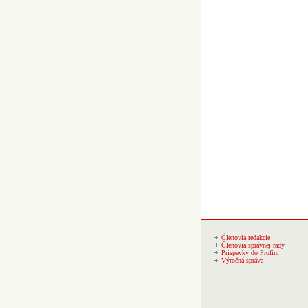
Členovia redakcie
Členovia správnej rady
Príspevky do Profini
Výročná správa