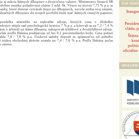
je aj aukcia štátnych dlhopisov s dvojročnou valutou. Ministerstvo financií SR
TOP TÉMY
odobne nezíska požadovaný objem 3 mld. Sk. Výnos na úrovni 7,75 % p.a. je
banky, ktoré doteraz vytvárali dopyt po dlhopisoch, navyše znížia svoj záujem,
Inaugur
ralizačných dlhopisov do svojich portfólií budú mať štátnych cenných papierov
ondelka sústredilo na najkratšie zdroje, ktorých cena v dôsledku
Prezide
ojov stúpla nad psychologickú hranicu 7 % p.a. a kótovali sa na 7,2 / 7,4 %
vládu, p
ujem o arbitráž na štátne dlhopisy, nakupovali týždňové a dvojtýždňové zdroje.
e však podľa Habána predstavuje už len 0,1 percentuálneho bodu. Cena peňazí
Štátna
iahla 7,6 / 7,8 % p.a. Úrokové sadzby depozít so splatnosťou od jedného
kont
 nízkej obchodnej aktivite zostala na 7,4 / 7,6 % p.a. Podľa Habána počas
h zmenu.
politi
oficiálne
SPOLUPR