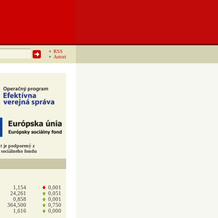
RSS
Autori
t
je podporený z
sociálneho fondu
1,154
0,001
24,261
0,051
0,858
0,001
364,500
0,750
1,616
0,000