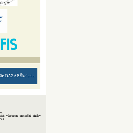
A
šie DAZAP Školenia
to,
cich všeobecne prospešné služby
-NO