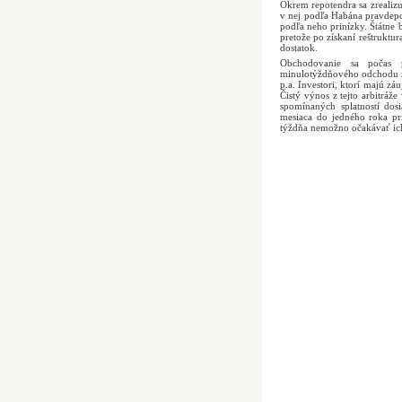
Okrem repotendra sa zrealizu
v nej podľa Habána pravdep
podľa neho prinízky. Štátne 
pretože po získaní reštruktu
dostatok.
Obchodovanie sa počas p
minulotýždňového odchodu zdr
p.a. Investori, ktorí majú zá
Čistý výnos z tejto arbitráž
spomínaných splatností dos
mesiaca do jedného roka pri
týždňa nemožno očakávať ic