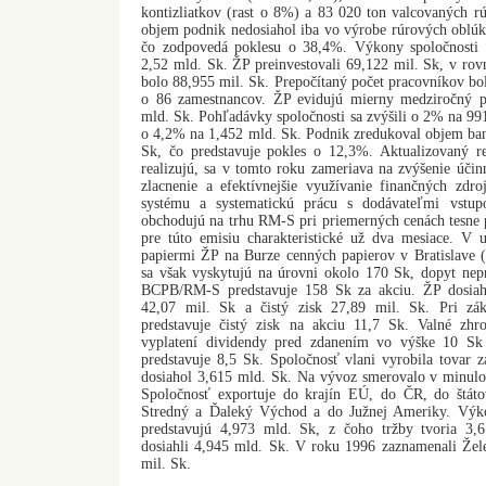
kontizliatkov (rast o 8%) a 83 020 ton valcovaných r
objem podnik nedosiahol iba vo výrobe rúrových oblúko
čo zodpovedá poklesu o 38,4%. Výkony spoločnosti 
2,52 mld. Sk. ŽP preinvestovali 69,122 mil. Sk, v ro
bolo 88,955 mil. Sk. Prepočítaný počet pracovníkov bol
o 86 zamestnancov. ŽP evidujú mierny medziročný p
mld. Sk. Pohľadávky spoločnosti sa zvýšili o 2% na 991
o 4,2% na 1,452 mld. Sk. Podnik zredukoval objem ba
Sk, čo predstavuje pokles o 12,3%. Aktualizovaný r
realizujú, sa v tomto roku zameriava na zvýšenie účin
zlacnenie a efektívnejšie využívanie finančných zdro
systému a systematickú prácu s dodávateľmi vstup
obchodujú na trhu RM-S pri priemerných cenách tesne 
pre túto emisiu charakteristické už dva mesiace. V
papiermi ŽP na Burze cenných papierov v Bratislave
sa však vyskytujú na úrovni okolo 170 Sk, dopyt nep
BCPB/RM-S predstavuje 158 Sk za akciu. ŽP dosiah
42,07 mil. Sk a čistý zisk 27,89 mil. Sk. Pri z
predstavuje čistý zisk na akciu 11,7 Sk. Valné zh
vyplatení dividendy pred zdanením vo výške 10 Sk 
predstavuje 8,5 Sk. Spoločnosť vlani vyrobila tovar 
dosiahol 3,615 mld. Sk. Na vývoz smerovalo v minul
Spoločnosť exportuje do krajín EÚ, do ČR, do štáto
Stredný a Ďaleký Východ a do Južnej Ameriky. Výko
predstavujú 4,973 mld. Sk, z čoho tržby tvoria 3
dosiahli 4,945 mld. Sk. V roku 1996 zaznamenali Žele
mil. Sk.