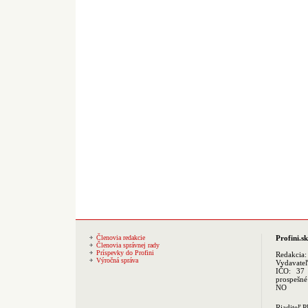
Členovia redakcie
Profini.sk
Členovia správnej rady
Príspevky do Profini
Redakcia
Výročná správa
Vydavate
IČO: 37 
prospešné
NO
Riaditeľ 