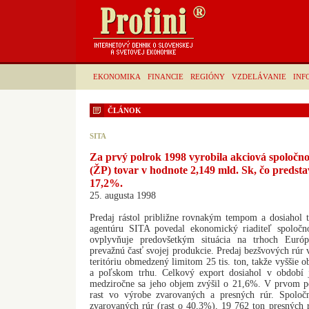
EKONOMIKA
FINANCIE
REGIÓNY
VZDELÁVANIE
INF
ČLÁNOK
SITA
Za prvý polrok 1998 vyrobila akciová spoločn
(ŽP) tovar v hodnote 2,149 mld. Sk, čo predst
17,2%.
25. augusta 1998
Predaj rástol približne rovnakým tempom a dosiahol
agentúru SITA povedal ekonomický riaditeľ spoločn
ovplyvňuje predovšetkým situácia na trhoch Euró
prevažnú časť svojej produkcie. Predaj bezšvových rúr 
teritóriu obmedzený limitom 25 tis. ton, takže vyššie
a poľskom trhu. Celkový export dosiahol v období
medziročne sa jeho objem zvýšil o 21,6%. V prvom p
rast vo výrobe zvarovaných a presných rúr. Spolo
zvarovaných rúr (rast o 40,3%), 19 762 ton presných 