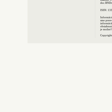
doc.RNDr.
ISSN: 13
Informáci
sme presv
informác
obsiahnut
je možné 
Copyrigh