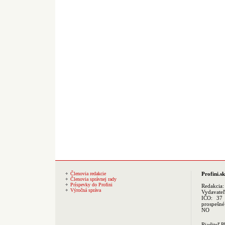
Členovia redakcie
Profini.sk
Členovia správnej rady
Príspevky do Profini
Redakcia
Výročná správa
Vydavate
IČO: 37 
prospešné
NO
Riaditeľ 