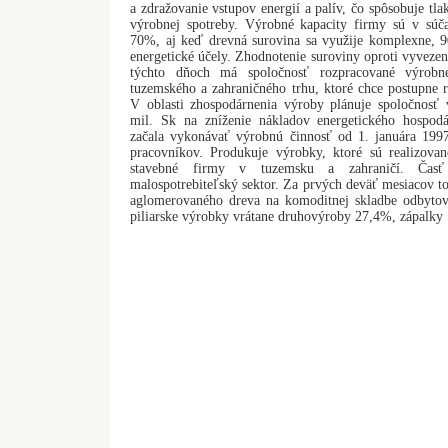
a zdražovanie vstupov energií a palív, čo spôsobuje tla
výrobnej spotreby. Výrobné kapacity firmy sú v súčas
70%, aj keď drevná surovina sa využije komplexne, 
energetické účely. Zhodnotenie suroviny oproti vyvezen
týchto dňoch má spoločnosť rozpracované výrobné
tuzemského a zahraničného trhu, ktoré chce postupne 
V oblasti zhospodárnenia výroby plánuje spoločnosť
mil. Sk na zníženie nákladov energetického hospodá
začala vykonávať výrobnú činnosť od 1. januára 199
pracovníkov. Produkuje výrobky, ktoré sú realizova
stavebné firmy v tuzemsku a zahraničí. Časť
malospotrebiteľský sektor. Za prvých deväť mesiacov to
aglomerovaného dreva na komoditnej skladbe odbyto
piliarske výrobky vrátane druhovýroby 27,4%, zápalky