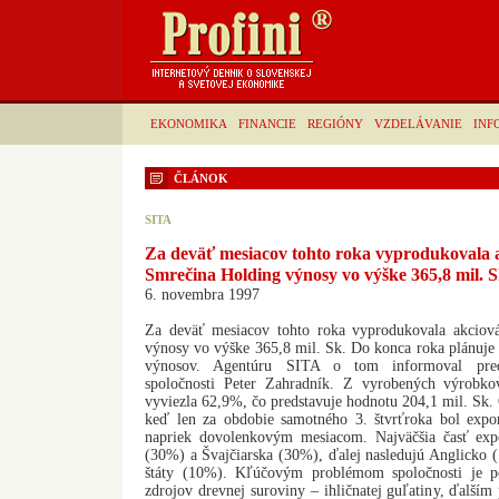
EKONOMIKA
FINANCIE
REGIÓNY
VZDELÁVANIE
INF
ČLÁNOK
SITA
Za deväť mesiacov tohto roka vyprodukovala 
Smrečina Holding výnosy vo výške 365,8 mil. S
6. novembra 1997
Za deväť mesiacov tohto roka vyprodukovala akciov
výnosy vo výške 365,8 mil. Sk. Do konca roka plánuje 
výnosov. Agentúru SITA o tom informoval preds
spoločnosti Peter Zahradník. Z vyrobených výrobko
vyviezla 62,9%, čo predstavuje hodnotu 204,1 mil. Sk. 
keď len za obdobie samotného 3. štvrťroka bol expo
napriek dovolenkovým mesiacom. Najväčšia časť ex
(30%) a Švajčiarska (30%), ďalej nasledujú Anglicko 
štáty (10%). Kľúčovým problémom spoločnosti je p
zdrojov drevnej suroviny – ihličnatej guľatiny, ďalší