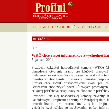
EKONOMIKA
FINANCIE
REGIÓNY
VZDELÁVANIE
INF
ČLÁNOK
SITA
WKÖ chce viacej informatikov z východnej E
5. januára 2001
Prezident Rakúskej hospodárskej komory (WKÖ) Chr
obmedzené otvorenie hraníc pre kľúčové pracovné
rozhovore pre rakúsky časopis Format sa vyslovil v tej
ministra vnútra Ernsta Strassera a ministra hospodá
Strasser chce zvýšiť prisťahovaleckú kvótu pre i
Bartenstein chce zvýšiť počet kľúčových pracovných
celkovej prisťahovaleckej kvóty na úkor rodín prisťahov
Prezident Rakúskej hospodárskej komory navrhuje uz
kandidátskymi krajinami na vstup do Európskej únie, 
otvorili hranice pre informatikov z týchto krajín
vyjadrilo svoj súhlas so zvyšovaním počtu informa