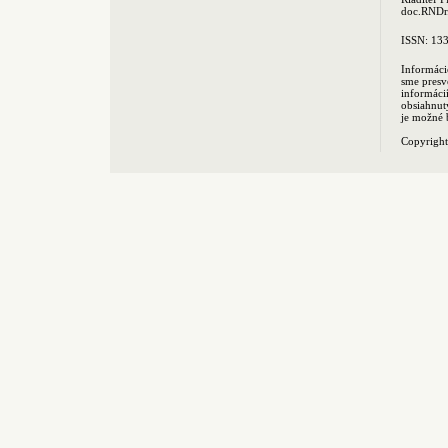
doc.RNDr.
ISSN: 13
Informáci
sme presv
informác
obsiahnut
je možné 
Copyrigh