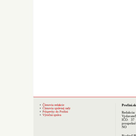
Členovia redakcie
Profini.sk
Členovia správnej rady
Príspevky do Profini
Redakcia
Výročná správa
Vydavate
IČO: 37 
prospešné
NO
Riaditeľ 