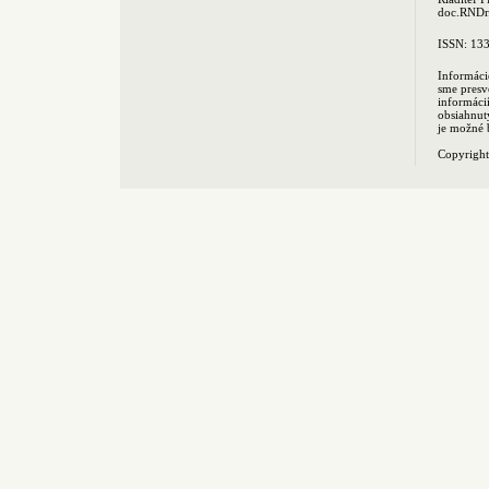
doc.RNDr.
ISSN: 13
Informáci
sme presv
informác
obsiahnut
je možné 
Copyrigh