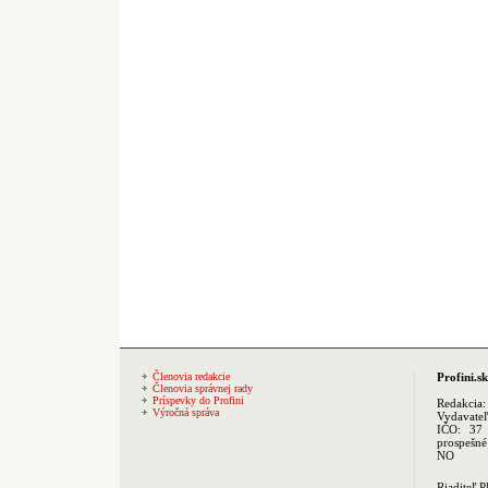
Členovia redakcie
Profini.sk
Členovia správnej rady
Príspevky do Profini
Redakcia
Výročná správa
Vydavate
IČO: 37 
prospešné
NO
Riaditeľ 