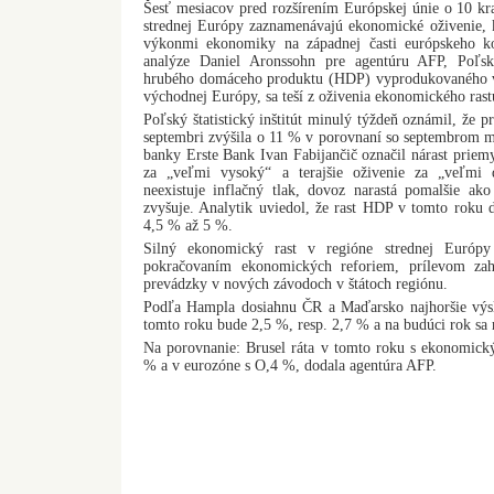
Šesť mesiacov pred rozšírením Európskej únie o 10 kra
strednej Európy zaznamenávajú ekonomické oživenie, k
výkonmi ekonomiky na západnej časti európskeho ko
analýze Daniel Aronssohn pre agentúru AFP, Poľsk
hrubého domáceho produktu (HDP) vyprodukovaného vo
východnej Európy, sa teší z oživenia ekonomického rast
Poľský štatistický inštitút minulý týždeň oznámil, že p
septembri zvýšila o 11 % v porovnaní so septembrom m
banky Erste Bank Ivan Fabijančič označil nárast prie
za „veľmi vysoký“ a terajšie oživenie za „veľmi d
neexistuje inflačný tlak, dovoz narastá pomalšie ak
zvyšuje. Analytik uviedol, že rast HDP v tomto roku 
4,5 % až 5 %.
Silný ekonomický rast v regióne strednej Euró
pokračovaním ekonomických reforiem, prílevom zahr
prevádzky v nových závodoch v štátoch regiónu.
Podľa Hampla dosiahnu ČR a Maďarsko najhoršie výsl
tomto roku bude 2,5 %, resp. 2,7 % a na budúci rok sa 
Na porovnanie: Brusel ráta v tomto roku s ekonomick
% a v eurozóne s O,4 %, dodala agentúra AFP.