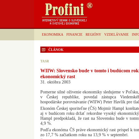
EKONOMIKA
FINANCIE
REGIÓNY
VZDELÁVANIE
INF
ČLÁNOK
TASR
WIIW: Slovensko bude v tomto i budúcom rok
ekonomický rast
31. októbra 2003
Pomerne silné oživenie ekonomiky sledujeme v Poľsku,
v Českej republike, povedal zástupca Viedensk
hospodárske porovnávanie (WIIW) Peter Havlík pre tla
Ekonóm Českej sporiteľne (ČS) Mojmír Hampl konštato
aj v budúcom roku držať rekordne vysoký ekonomický r
Hampl predpokladá, že rast na Slovensku bude v tom
4,9 %.
Podľa ekonóma ČS práve ekonomický rast prispel k tom
zo 17,7 % začiatkom roku na 13,9 % v septembri.