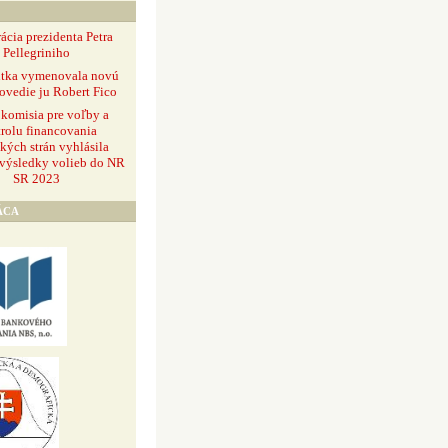
ácia prezidenta Petra
Pellegriniho
ntka vymenovala novú
ovedie ju Robert Fico
 komisia pre voľby a
rolu financovania
ckých strán vyhlásila
 výsledky volieb do NR
SR 2023
ÁCA