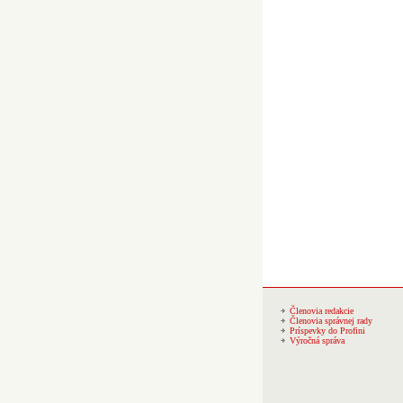
Členovia redakcie
Členovia správnej rady
Príspevky do Profini
Výročná správa