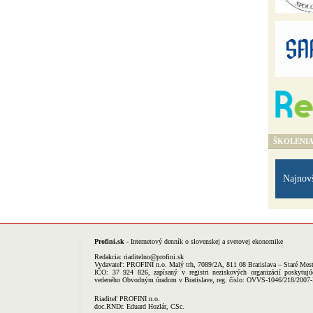
ŠKOLENI
Najnov
Profini.sk
- Internetový denník o slovenskej a svetovej ekonomike
Redakcia:
riaditelno@profini.sk
Vydavateľ:
PROFINI n.o.
Malý trh, 7089/2A, 811 08 Bratislava – Staré Mes
IČO: 37 924 826, zapísaný v registri neziskových organizácií poskytujú
vedeného Obvodným úradom v Bratislave, reg. číslo: OVVS-1046/218/2007
Riaditeľ PROFINI n.o.
doc.RNDr. Eduard Hozlár, CSc.