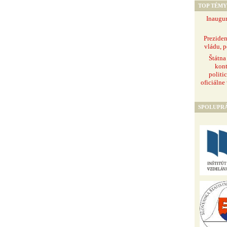
TOP TÉMY
Inaugur
Prezide
vládu, p
Štátna
kont
politi
oficiálne
SPOLUPR