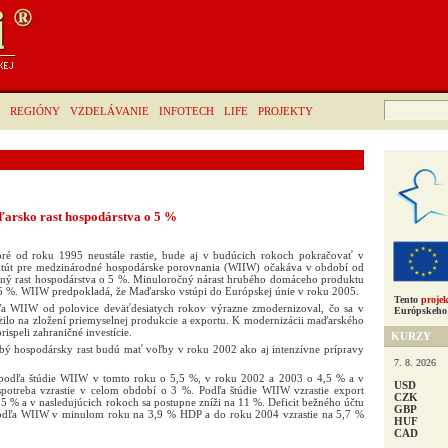
Hľadať:
REGIÓNY
VZDELÁVANIE
INFOTECH
LIFE
PROJEKTY
rsko rast hospodárstva o 5 %
ré od roku 1995 neustále rastie, bude aj v budúcich rokoch pokračovať v
štitút pre medzinárodné hospodárske porovnania (WIIW) očakáva v období od
ný rast hospodárstva o 5 %. Minuloročný nárast hrubého domáceho produktu
 %. WIIW predpokladá, že Maďarsko vstúpi do Európskej únie v roku 2005.
Tento
projek
a WIIW od polovice deväťdesiatych rokov výrazne zmodernizoval, čo sa v
Európskeho 
ilo na zložení priemyselnej produkcie a exportu. K modernizácii maďarského
ispeli zahraničné investície.
KURZY
bý hospodársky rast budú mať voľby v roku 2002 ako aj intenzívne prípravy
7. 8. 2026
 podľa štúdie WIIW v tomto roku o 5,5 %, v roku 2002 a 2003 o 4,5 % a v
USD
potreba vzrastie v celom období o 3 %. Podľa štúdie WIIW vzrastie export
CZK
 % a v nasledujúcich rokoch sa postupne zníži na 11 %. Deficit bežného účtu
GBP
l podľa WIIW v minulom roku na 3,9 % HDP a do roku 2004 vzrastie na 5,7 %
HUF
CAD