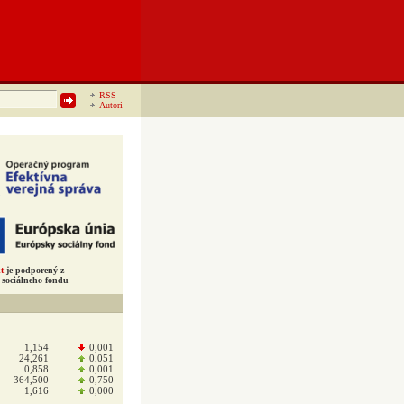
RSS
Autori
t
je podporený z
sociálneho fondu
1,154
0,001
24,261
0,051
0,858
0,001
364,500
0,750
1,616
0,000