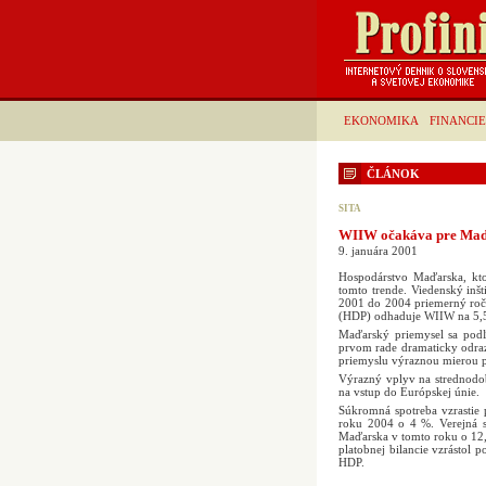
EKONOMIKA
FINANCIE
ČLÁNOK
SITA
WIIW očakáva pre Maďa
9. januára 2001
Hospodárstvo Maďarska, kto
tomto trende. Viedenský in
2001 do 2004 priemerný roč
(HDP) odhaduje WIIW na 5,5
Maďarský priemysel sa podľ
prvom rade dramaticky odraz
priemyslu výraznou mierou pr
Výrazný vplyv na strednodo
na vstup do Európskej únie.
Súkromná spotreba vzrastie
roku 2004 o 4 %. Verejná s
Maďarska v tomto roku o 12,5
platobnej bilancie vzrásto
HDP.