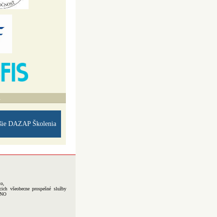
A
šie DAZAP Školenia
to,
cich všeobecne prospešné služby
-NO