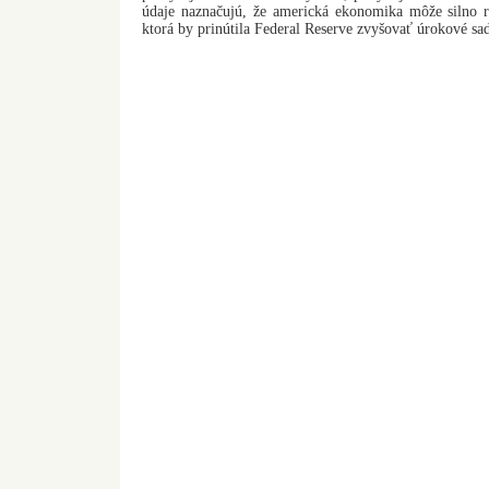
údaje naznačujú, že americká ekonomika môže silno rá
ktorá by prinútila Federal Reserve zvyšovať úrokové sa