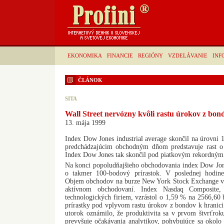
EKONOMIKA
FINANCIE
REGIÓNY
VZDELÁVANIE
INF
ČLÁNOK
SITA
Wall Street nervózny kvôli rastu úrokov z bon
13. mája 1999
Index Dow Jones industrial average skončil na úrovni 
predchádzajúcim obchodným dňom predstavuje rast o
Index Dow Jones tak skončil pod piatkovým rekordným
Na konci popoludňajšieho obchodovania index Dow Jone
o takmer 100-bodový prírastok. V poslednej hodine 
Objem obchodov na burze New York Stock Exchange vo 
aktívnom obchodovaní. Index Nasdaq Composite, 
technologických firiem, vzrástol o 1,59 % na 2566,60 
prírastky pod vplyvom rastu úrokov z bondov k hranic
utorok oznámilo, že produktivita sa v prvom štvrťrok
prevyšuje očakávania analytikov, pohybujúce sa okolo 3