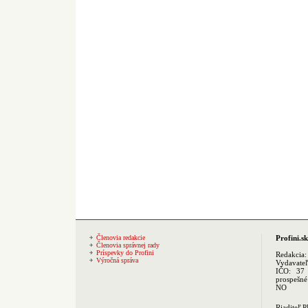
Členovia redakcie
Profini.sk
Členovia správnej rady
Príspevky do Profini
Redakcia
Výročná správa
Vydavate
IČO: 37 
prospešné
NO
Riaditeľ 