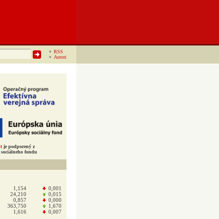
RSS
Autori
t
je podporený z
sociálneho fondu
1,154
0,001
24,210
0,015
0,857
0,000
363,750
1,670
1,616
0,007