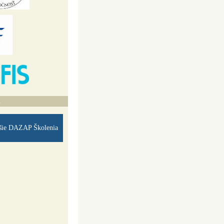
A
šie DAZAP Školenia