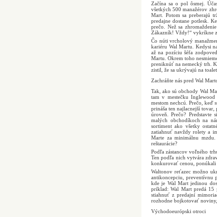
Začína sa o pol ôsmej. Úča
všetkých 500 manažérov zhr
Mart. Potom sa preberajú t
predajne dostane potlesk. Ke
prečo. Než sa zhromaždenie r
Zákazník! Vždy!“ vykríkne 
Čo núti vrcholový manažment
kariéru Wal Martu. Kedysi na
až na pozíciu šéfa zodpove
Martu. Okrem toho nesmieme 
preniknúť na nemecký trh. Ke
zistil, že sa ukrývajú na toale
Zachráňte nás pred Wal Mar
Tak, ako sú obchody Wal Ma
tam v mestečku Inglewood s
mestom nechcú. Prečo, keď s
prináša ten najlacnejší tova
úroveň. Prečo? Predstavte 
malých obchodíkoch na nám
sortiment ako všetky ostat
zatiahnuť navždy rolety a i
Marte za minimálnu mzdu. B
reštaurácie?
Podľa zástancov voľného trhu
Ten podľa nich vytvára zdra
konkurovať cenou, ponúkali
Waltonov reťazec možno ukrý
antikoncepciu, preventívnu 
kde je Wal Mart jedinou do
príklad: Wal Mart predá 15
stiahnuť z predajní mimori
rozhodne bojkotovať noviny,
Východoeurópski otroci