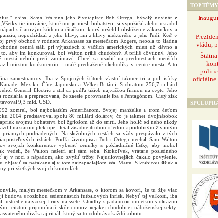
TOP TÉMY
Inaugur
nius,“ opísal Sama Waltona jeho životopisec Bob Ortega, bývalý novinár z
„Všetky tie inovácie, ktoré mu priniesli bohatstvo, si vypožičal alebo ukradol
 nápad s čiarovým kódom a čítačkou, ktorý urýchlil obslúženie zákazníkov a
panziu, nepochádzal z jeho hlavy, ani z hlavy niektorého z jeho ľudí. Keď v
Prezide
voj prvý obchod v rodnom Arkansase za mestečkom Rogers, nebola to žiadna
vládu, p
bchodné centrá stáli pri výjazdoch z väčších amerických miest už dávno a
 to, aby im konkuroval, bol Walton príliš chudobný. A príliš dôvtipný. Jeho
Štátna
ľké mestá neboli preň zaujímavé. Chcel sa usadiť na predmestiach menších
kont
azil miestnu konkurenciu – malé predražené obchodíky v centre mesta. A to
politi
oficiálne
na zamestnancov. Iba v Spojených štátoch vlastní takmer tri a pol tisícky
Kanade, Mexiku, Číne, Japonsku a Veľkej Británii. S obratom 256,7 miliárd
hol General Electric a stal sa podľa tržieb najväčšou firmou na svete. Jeho
ká rozsiahla a prepracovaná, že znesie porovnanie iba s Pentagónom. Čistý zisk
tavoval 9,3 mld. USD.
SPOLUPR
92 zomrel, bol najbohatším Američanom. Svojej manželke a trom deťom
roku 2004 predstavoval spolu 80 miliárd dolárov, čo je takmer dvojnásobok
 Napriek svojmu bohatstvu bol žgrlošom až do smrti. Jeho holič od neho nikdy
 Jazdil na starom pick upe, lietal zásadne druhou triedou a podobným životným
ch priamych podriadených. Na služobných cestách sa vždy prespávalo v tých
 viacposteľových izbách. Podľa životopisca Boba Ortegu nechal Sam Walton
ov svojich konkurentov vyberať cenníky a pokladničné lístky, aby mohol
ak vedeli, že Walton nešetrí ani sám seba. Ktokoľvek, vrátane posledného
 aj v noci s nápadom, ako zvýšiť tržby. Najusilovnejších čakalo povýšenie.
 objaviť sa nečakane aj v tom najzapadlejšom Wal Marte. S krabicou šišiek a
y pri všetkých svojich kontrolách.
onville, malým mestečkom v Arkansase, o ktorom sa hovorí, že tu žije viac
tojí budova s rozlohou sedemnástich futbalových ihrísk. Nebyť tej veľkosti, iba
li ústredie najväčšej firmy na svete. Chodby s padajúcou omietkou s obrazmi
ými citátmi pripomínajú skôr domov nejakej chudobnej náboženskej sekty.
väteného diváka aj rituál, ktorý sa tu odohráva každú sobotu.