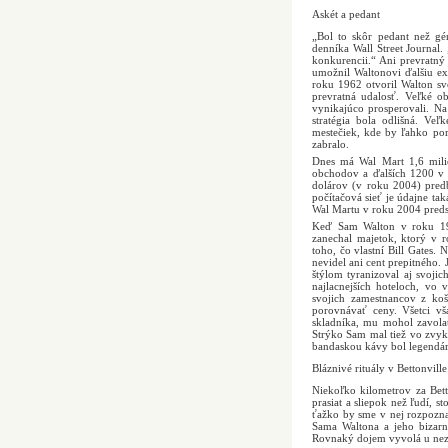
Askét a pedant
„Bol to skôr pedant než gé
denníka Wall Street Journal. 
konkurencii.“ Ani prevratný
umožnil Waltonovi ďalšiu ex
roku 1962 otvoril Walton s
prevratná udalosť. Veľké o
vynikajúco prosperovali. Na
stratégia bola odlišná. Ve
mestečiek, kde by ľahko por
zabralo.
Dnes má Wal Mart 1,6 milió
obchodov a ďalších 1200 v 
dolárov (v roku 2004) predbe
počítačová sieť je údajne ta
Wal Martu v roku 2004 preds
Keď Sam Walton v roku 19
zanechal majetok, ktorý v 
toho, čo vlastní Bill Gates.
nevidel ani cent prepitného.
štýlom tyranizoval aj svoji
najlacnejších hoteloch, vo
svojich zamestnancov z koš
porovnávať ceny. Všetci vš
skladníka, mu mohol zavolať
Strýko Sam mal tiež vo zvyku
bandaskou kávy bol legendárn
Bláznivé rituály v Bettonville
Niekoľko kilometrov za Bett
prasiat a sliepok než ľudí, s
ťažko by sme v nej rozpozna
Sama Waltona a jeho bizarn
Rovnaký dojem vyvolá u nezas