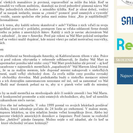
sť všetkých manažérov je povinná, ospravedlniť sa môže iba lekár. Keď sa
omaždí vo veľkom auditóriu, skandujú na úvod jednotlivé písmená názvu Wal
ržby jednotlivých obchodov z minulého týždňa. Keď je obrat dobrý, vedúci
ď sa naopak nedarilo, musia sa „vinníci“ postaviť pred ostatných a vysvetliť
ozíde, zaznie spoločne ešte jedna stará známa fráza: „Kto je najdôležitejší?
zhromaždenie.
 k tomu, aby každú sobotu skandoval v aule? Väčšina z nich vďačí za svoju
príklad pracoval v pokladni, postupom času sa vďaka oddanosti firme dostali
dného za jeden z amerických štátov. Každý z nich je naviac akcionárom Wal
zabudnúť , že sme v Amerike. Pred pár rokmi sa Wal Mart pokúsil neúspešne
ď sa vedúci snažil dopátrať, kde miznú všetci po začatí motivačnej rozcvičky,
tách.
tom
rtu obľúbené na Stredozápade Ameriky, sú Kalifornčanom tŕňom v oku. Práve
i pred rokom obyvatelia v referende odhlasovali, že žiadny Wal Mart za
ŠKOLENI
upermarket ponúka také nízke ceny? Wal Mart predchádza zlá povesť – aj keď
r, paradoxne v najmenších mestečkách „napadnutých“ Wal Martom klesá životná
si, že sa za malým mestom, kde doposiaľ miestni nakupovali v niekoľkých
estí, usadí veľký obchodný dom. Za oveľa nižšie ceny ponúka rovnaký
Najnov
né obchodíky dovedna. Malí podnikatelia budú o niekoľko mesiacov nútení
m a ich doterajším zamestnancom nezostane nič iné, než sa zamestnať vo Wal
udú mať dostatok peňazí na to, aby si v piatok večer zašli do miestnej
 by sa malé mestečká na stredozápade skôr či neskôr zmenili i bez Wal Martu.
vé konkurenčné prostredie a núti ostatných obchodníkov, aby, keď už nemôžu
 zákazníkom niečo naviac.
va ešte iné nebezpečie. V roku 1999 prestal vo svojich lekárňach predávať
pilulku, ktorá zabraňuje počatiu do 24 hodín po otehotnení. V malom meste,
stupnou lekárňou, sa tým mladým ženám veľmi komplikuje život. Alebo iný
 percent všetkých amerických denníkov a časpoisov. Pred časom sa rozhodol
adne „šteklivé“ pánske časopisy. Možno nejde o nič zásadné, ale čo keď sa
 ktoré obchodný reťazec kritizujú?