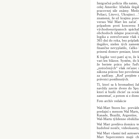
Imigračná polícia išla naist
celej Amerike: hľadala ileg
pracovnej sile známy. Medz
Poliaci, Litovci, Ukrajinci
znamená, že už krajinu pra
versus Wal Mart len začať.
prípadom proti koncernu P
východoeurópanoch spáchal 
obchodoch údajne pracovali
logika a zotročovanie však 
365 dní do roka, bez príplat
ilegálov, nielen tých zame
finančne nevyplatilo, ťažko 
prinesú domov peniaze, ktoré 
K logike veci patrí aj to, že
vari len blázon. Systém, do 
že beriete prácu jeho ľuďo
„zotročených“ však reťazec 
zákona prácou bez povolenia,
za nadčasy. „Keď prejdete
právnici postihnutých.
Tí, ktorí sa k hromadnej ža
navždy zavrie dvere do Spo
ktorí si budú chcieť za oce
zamestnať, a potom si z domo
Foto archív redakcie
Wal-Mart Stores Inc. prevádz
predajní s menom Wal Marts,
Kanade, Brazílii, Argentíne,
Wal-Martu týždenne obslúžia
Wal Mart predáva domácu tec
hudobné nosiče, videokazety,
Wal Mart vlastní tiež autose
Mart Supercenters majú c