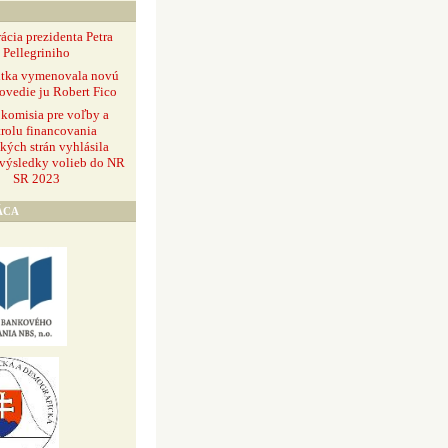
ácia prezidenta Petra
Pellegriniho
ntka vymenovala novú
ovedie ju Robert Fico
 komisia pre voľby a
rolu financovania
ckých strán vyhlásila
 výsledky volieb do NR
SR 2023
ÁCA