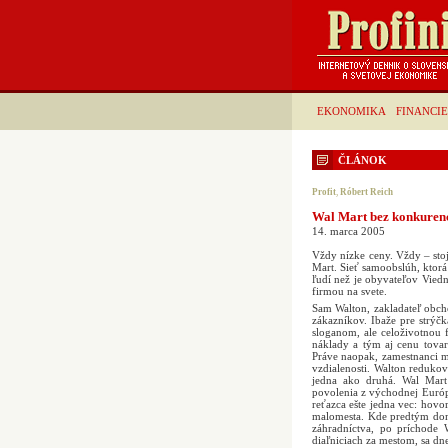
EKONOMIKA
FINANCIE
ČLÁNOK
Profit
,
Róbert Reich
Wal Mart bez konkuren
14. marca 2005
Vždy nízke ceny. Vždy – st
Mart. Sieť samoobslúh, ktor
ľudí než je obyvateľov Viedn
firmou na svete.
Sam Walton, zakladateľ obch
zákazníkov. Ibaže pre strýč
sloganom, ale celoživotnou f
náklady a tým aj cenu tovar
Práve naopak, zamestnanci m
vzdialenosti. Walton reduko
jedna ako druhá. Wal Mar
povolenia z východnej Euró
reťazca ešte jedna vec: hov
malomesta. Kde predtým dom
záhradníctva, po príchode 
diaľniciach za mestom, sa dn