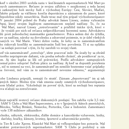
o, keď v októbri 2003 urobila raziu v šesťdesiatich supermarketoch Wal Mart po
álnych zamestnancov. Reťazec je svojou záľubou v nezákonnej a teda lacnej
i zatknutými boli stovky ľudí z východnej Európy: Česi, Slováci, Maďari,
…Takéto prípady sa väčšinou končia deportáciou a záznamom do pasov, ktoré
vdepodobne nikdy nenavštívia. Ibaže teraz mal tým prípad východoeurópanov
 V januári 2004 priletel do Prahy advokát James Linsey, známy vyhraným
epsi, ktorý svojim legálnym zamestnancom neplatil nadčasy. To, čo na
Wal Mart, nazval Linsey „zotročovaním“ a prisľúbil tisícke tých, ktorí v
, že vysúdi pre nich od reťazca nešpecifikovanú horentnú sumu. Advokátova
idú proti jednoduchej matematike gastarbeiterov. Práca sedem dní do týždňa,
kov za nadčasy, nároky na dovolenku a zdravotné poistenie, to je údel všetkých
stnaných vo Wal Marte. Všetci dobre vedia, že keby sa to zamestnávateľom
by riskovali konflikt so zamestnávaním ľudí bez povolenia. Tí si na oplátku
sa nedajú porovnať s tým, čo by zarobili vo svojej vlasti.
 keď vás zamestnávateľ „zotročuje“, idete pracovať inde. Na úrady by sa obrátil
ktorého neprispievate daňami, vás predsa nebude chrániť, ale postihovať za to,
m. Aj táto logika sa líši od právnickej. Podľa advokátov zastupujúcich
nemal právo odoprieť ľuďom plácu za nadčasy. Aj keď sa dopustili porušenia
 nič to nemení na veci, že zamestnávateľ im nemôže beztrestne vziať príplatky
 na červenú, tiež vám za to zamestnávateľ nevezme odmenu,“ argumentujú
lobe Lindseya pripojili, nemajú čo stratiť. Záznam „deportovaný“ im aj tak
jených štátov. Možno tým však zmenia osudy ostatných východoeurópanov,
ánom hľadať prácu. Vykoledujú im povesť tých, ktorí sa nechajú bez reptania
va sťažujú na zotročovanie.
kuje najväčší svetový reťazec diskontných predajní. Ten zahŕňa vyše 3,5 tisíc
 SAM´S Clubs a Wal-Mart Supercenters, a to v Spojených štátoch amerických,
 Mexiku, Veľkej Británii, Nemecku, Portoriku, Číne a Indonézii. Zamestnanci
 vyše 138 miliónov zákazníkov.
hniku, nábytok, elektroniku, ďalšie domáce a kancelárske vybavenie, knihy,
 darčeky, hračky, klenoty, kvetiny, športové a zdravotnícke potreby.
rvis Tire & Lube Xpress. Klasické Wal Mart sú veľkopredajne bez potravín. Wal
harakter potravinových supermarketov. SAM ´S Clubs je podobný u nás