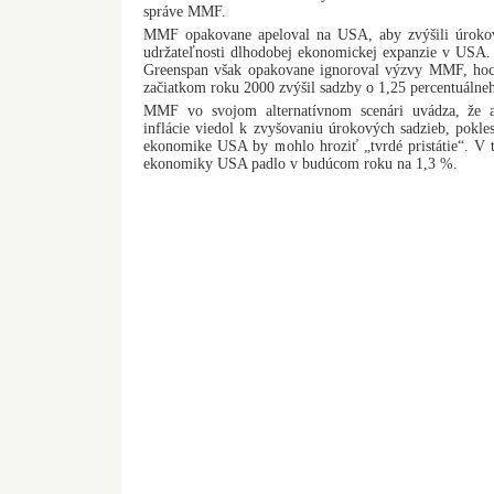
správe MMF.
MMF opakovane apeloval na USA, aby zvýšili úrokov
udržateľnosti dlhodobej ekonomickej expanzie v USA. 
Greenspan však opakovane ignoroval výzvy MMF, hoc
začiatkom roku 2000 zvýšil sadzby o 1,25 percentuálne
MMF vo svojom alternatívnom scenári uvádza, že a
inflácie viedol k zvyšovaniu úrokových sadzieb, pokles
ekonomike USA by mohlo hroziť „tvrdé pristátie“. V 
ekonomiky USA padlo v budúcom roku na 1,3 %.