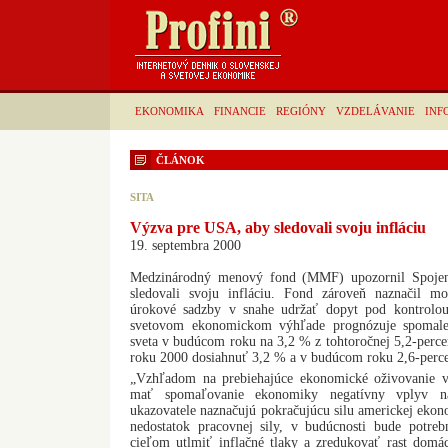
EKONOMIKA
FINANCIE
REGIÓNY
VZDELÁVANIE
INF
ČLÁNOK
SITA
Výzva pre USA, aby sledovali svoju infláciu
19. septembra 2000
Medzinárodný menový fond (MMF) upozornil Spojené
sledovali svoju infláciu. Fond zároveň naznačil m
úrokové sadzby v snahe udržať dopyt pod kontrol
svetovom ekonomickom výhľade prognózuje spomalen
sveta v budúcom roku na 3,2 % z tohtoročnej 5,2-percen
roku 2000 dosiahnuť 3,2 % a v budúcom roku 2,6-perc
„Vzhľadom na prebiehajúce ekonomické oživovanie v
mať spomaľovanie ekonomiky negatívny vplyv n
ukazovatele naznačujú pokračujúcu silu americkej ekono
nedostatok pracovnej sily, v budúcnosti bude potreb
cieľom utlmiť inflačné tlaky a zredukovať rast domá