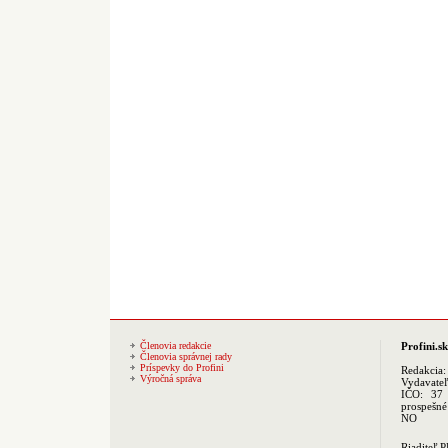
Členovia redakcie
Profini.sk
Členovia správnej rady
Príspevky do Profini
Redakcia
Výročná správa
Vydavate
IČO: 37 
prospešné
NO
Riaditeľ 