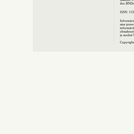
doc.RNDr.
ISSN: 13
Informáci
sme presv
informác
obsiahnut
je možné 
Copyrigh