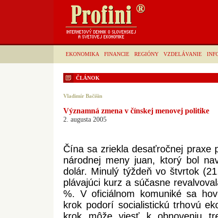
EKONOMIKA
FINANCIE
REGIÓNY
VZDELÁVANIE
INF
ČLÁNOK
Vladimír Bačišin
Významná zmena v čínskej menovej politike
2. augusta 2005
Čína sa zriekla desaťročnej praxe 
národnej meny juan, ktorý bol na
dolár. Minulý týždeň vo štvrtok (21
plávajúci kurz a súčasne revalvov
%. V oficiálnom komuniké sa hov
krok podorí socialistickú trhovú e
krok môže viesť k obnoveniu tr