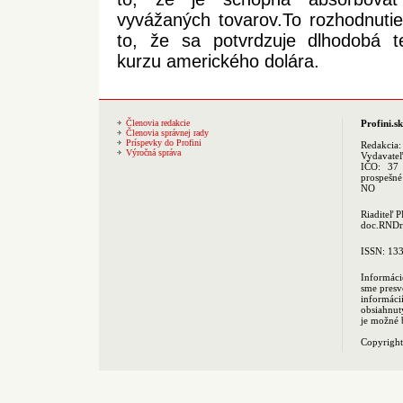
vyvážaných tovarov.To rozhodnut
to, že sa potvrdzuje dlhodobá t
kurzu amerického dolára.
Členovia redakcie
Profini.sk
Členovia správnej rady
Príspevky do Profini
Redakcia
Výročná správa
Vydavate
IČO: 37 
prospešné
NO
Riaditeľ 
doc.RNDr.
ISSN: 13
Informáci
sme presv
informác
obsiahnut
je možné 
Copyrigh