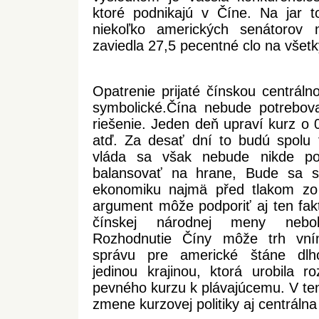
ktoré podnikajú v Číne. Na jar 
niekoľko amerických senátorov 
zaviedla 27,5 pecentné clo na všetk
Opatrenie prijaté čínskou centráln
symbolické.Čína nebude potrebovať
riešenie. Jeden deň upraví kurz o 
atď. Za desať dní to budú spolu t
vláda sa však nebude nikde po
balansovať na hrane, Bude sa sn
ekonomiku najmä před tlakom zo
argument môže podporiť aj ten fakt
čínskej národnej meny nebo
Rozhodnutie Číny môže trh vní
správu pre americké štáne dlh
jedinou krajinou, ktorá urobila r
pevného kurzu k plávajúcemu. V ten
zmene kurzovej politiky aj centrálna