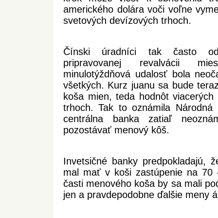
amerického dolára voči voľne vy
svetových devízových trhoch.
Čínski úradníci tak často od
pripravovanej revalvácii m
minulotýždňová udalosť bola neoč
všetkých. Kurz juanu sa bude tera
koša mien, teda hodnôt viacerých
trhoch. Tak to oznámila Národná
centrálna banka zatiaľ neozn
pozostávať menový kôš.
Invetsičné banky predpokladajú, ž
mal mať v koši zastúpenie na 70
časti menového koša by sa mali pod
jen a pravdepodobne ďalšie meny áz