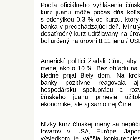
Podľa oficiálneho vyhlásenia čínsk
kurz juanu môže počas dňa kol
s odchýlkou 0,3 % od kurzu, ktorý 
banka v predchádzajúci deň. Minulý
desaťročný kurz udržiavaný na úro
bol určený na úrovni 8,11 jenu / US
Americkí politici žiadali Čínu, aby
menej ako o 10 %. Bez ohľadu na t
kledne prijal Biely dom. Na krok
banky pozitívne reagovala a
hospodársku spoluprácu a rozv
čínskeho juanu prinesie úžito
ekonomike, ale aj samotnej Číne.
Nízky kurz čínskej meny sa nepá
tovarov v USA, Európe, Japon
výsledkom je väčšia konkurencie