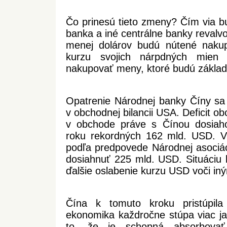
Čo prinesú tieto zmeny? Čím via b
banka a iné centrálne banky revalv
menej dolárov budú nútené nakupo
kurzu svojich nárpdných mien
nakupovať meny, ktoré budú zákl
Opatrenie Národnej banky Číny sa 
v obchodnej bilancii USA. Deficit o
v obchode práve s Čínou dosiah
roku rekordných 162 mld. USD. V
podľa predpovede Národnej asociác
dosiahnuť 225 mld. USD. Situáciu 
ďalšie oslabenie kurzu USD voči i
Čína k tomuto kroku pristúpila 
ekonomika každročne stúpa viac 
to, že je schopná absorbovať